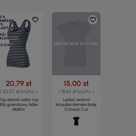
5 %
AWEŁNA
 %
LASTAN
RÓJ
ALIOWANY
OBECNIE BRAK NA STANIE
80 G/M²
20,79 zł
15,00 zł
( 25,57 zł brutto )
( 18,45 zł brutto )
Top damski sailor top
Ladies' extend
806 granatowy Adler
koszulka damska biały
Malfini
Crimson Cut