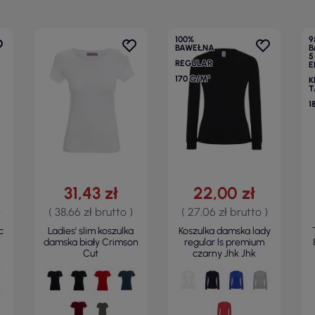
100%
9
BAWEŁNA
B
5
REGULAR
E
170 G/M²
K
T
1
31,43 zł
22,00 zł
)
( 38,66 zł brutto )
( 27,06 zł brutto )
c
Ladies' slim koszulka
Koszulka damska lady
damska biały Crimson
regular ls premium
Cut
czarny Jhk Jhk