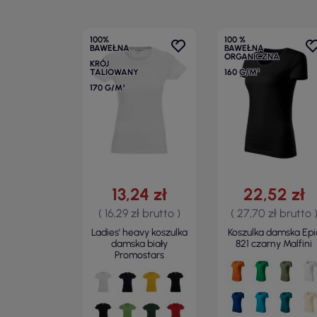
100%
100 %
BAWEŁNA
BAWEŁNA
ORGANICZNA
KRÓJ
TALIOWANY
160 G/M²
170 G/M²
13,24 zł
22,52 zł
( 16,29 zł brutto )
( 27,70 zł brutto 
Ladies' heavy koszulka
Koszulka damska Epi
damska biały
821 czarny Malfini
Promostars