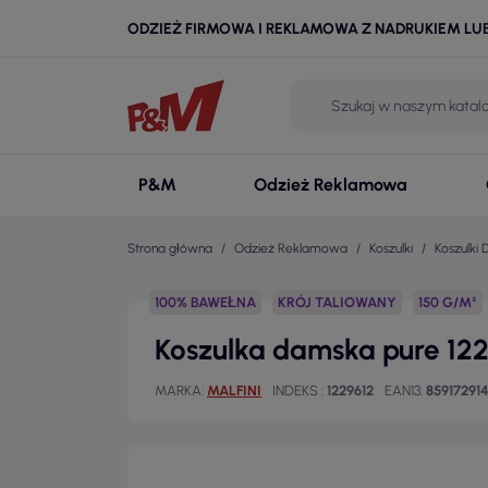
ODZIEŻ FIRMOWA I REKLAMOWA Z NADRUKIEM LU
P&M
Odzież Reklamowa
Strona główna
Odzież Reklamowa
Koszulki
Koszulki
100% BAWEŁNA
KRÓJ TALIOWANY
150 G/M²
Koszulka damska pure 122
MARKA
MALFINI
INDEKS
1229612
EAN13
85917291