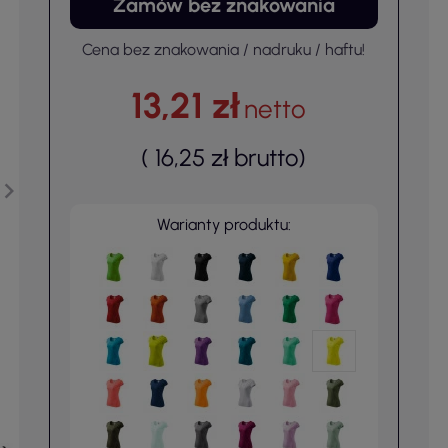
Zamów bez znakowania
Cena bez znakowania / nadruku / haftu!
13,21 zł
netto
(
16,25 zł
brutto
)
Warianty produktu: