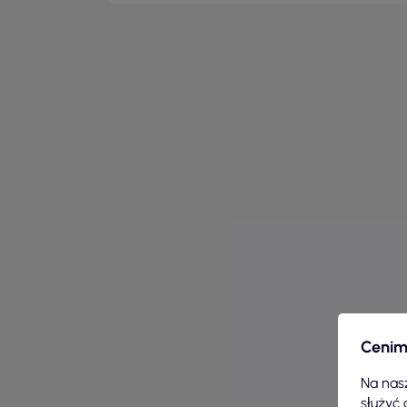
Cenim
Na nasz
służyć 