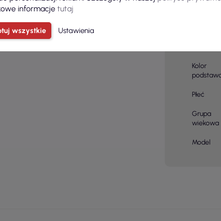
owe informacje
tutaj
Skład
materiału
tuj wszystkie
Ustawienia
Kolor
Kolor
podstaw
Płeć
Grupa
wiekowa
Model