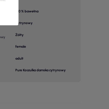
100 % bawełna
 1
Cytrynowy
Żółty
owy
female
adult
Pure Koszulka damska cytrynowy