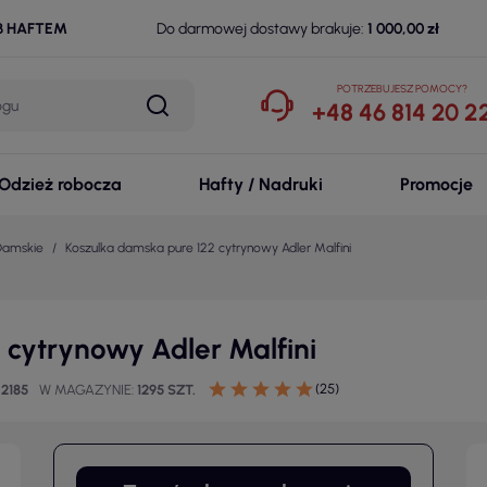
B HAFTEM
Do darmowej dostawy brakuje:
1 000,00 zł
POTRZEBUJESZ POMOCY?
+48 46 814 20 2
Odzież robocza
Hafty / Nadruki
Promocje
 Damskie
Koszulka damska pure 122 cytrynowy Adler Malfini
 cytrynowy Adler Malfini
(25)
42185
W MAGAZYNIE
1295 SZT.