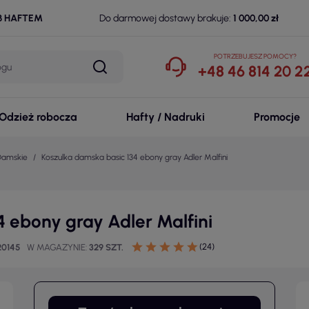
B HAFTEM
Do darmowej dostawy brakuje:
1 000,00 zł
POTRZEBUJESZ POMOCY?
+48 46 814 20 2
Odzież robocza
Hafty / Nadruki
Promocje
 Damskie
Koszulka damska basic 134 ebony gray Adler Malfini
4 ebony gray Adler Malfini
(24)
20145
W MAGAZYNIE
329 SZT.