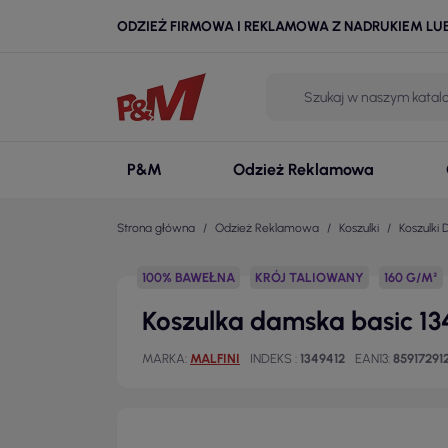
ODZIEŻ FIRMOWA I REKLAMOWA Z NADRUKIEM LU
P&M
Odzież Reklamowa
Strona główna
Odzież Reklamowa
Koszulki
Koszulki
100% BAWEŁNA
KRÓJ TALIOWANY
160 G/M²
Koszulka damska basic 13
MARKA
MALFINI
INDEKS
1349412
EAN13
85917291