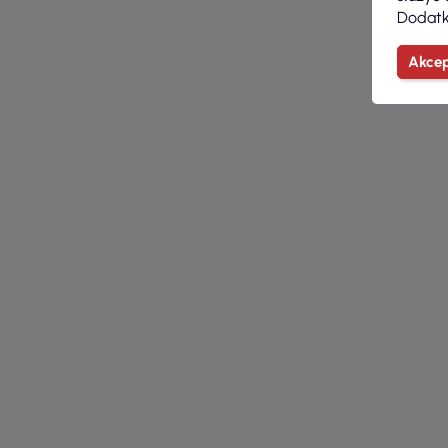
Dodatk
Akcep