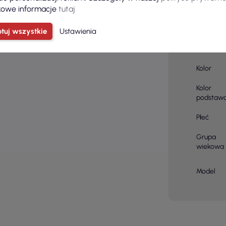
owe informacje
tutaj
Ilość sztu
kartonie
tuj wszystkie
Ustawienia
Skład
materiału
Kolor
Kolor
podstaw
Płeć
Grupa
wiekowa
Model