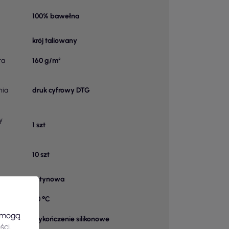
100% bawełna
krój taliowany
ra
160 g/m²
nia
druk cyfrowy DTG
y
1 szt
10 szt
satynowa
40 °C
e mogą
wykończenie silikonowe
ści
.