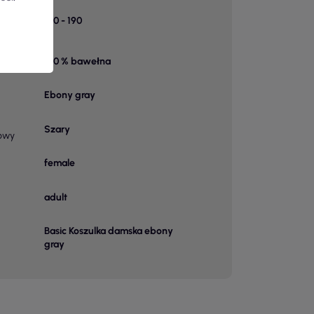
k w
140 - 190
100 % bawełna
 1
Ebony gray
Szary
owy
female
adult
Basic Koszulka damska ebony
gray