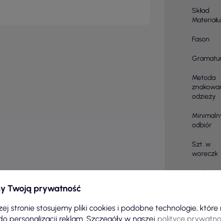
Skład
Materiału
Fason
Gramatu
Metoda
znakowa
odzieży
Minimaln
odbiór
Szt. w
woreczk
Metka
y Twoją prywatność
Prać w
ej stronie stosujemy pliki cookies i podobne technologie, któr
Zabiegi
do personalizacji reklam. Szczegóły w naszej
polityce prywatno