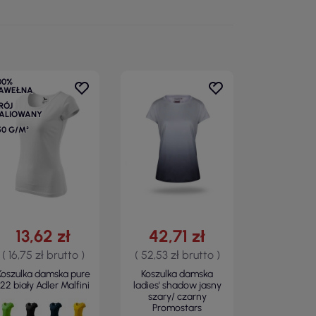
00%
AWEŁNA
RÓJ
ALIOWANY
50 G/M²
13,62 zł
42,71 zł
( 16,75 zł brutto )
( 52,53 zł brutto )
Koszulka damska pure
Koszulka damska
122 biały Adler Malfini
ladies' shadow jasny
szary/ czarny
Promostars