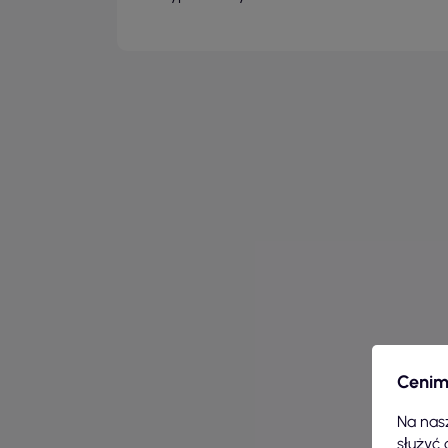
Cenim
Na nasz
służyć 