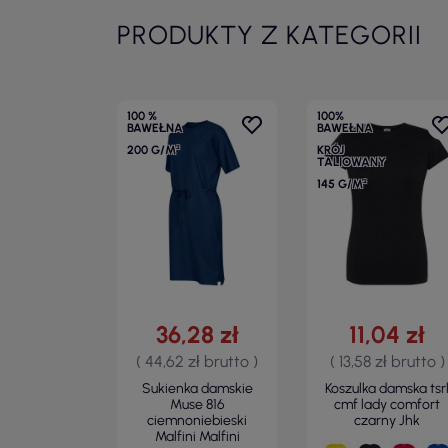
PRODUKTY Z KATEGORII
100 %
100%
BAWEŁNA
BAWEŁNA
200 G/M²
KRÓJ
TALIOWANY
145 G/M²
36,28 zł
11,04 zł
( 44,62 zł brutto )
( 13,58 zł brutto )
Sukienka damskie
Koszulka damska tsr
Muse 816
cmf lady comfort
ciemnoniebieski
czarny Jhk
Malfini Malfini