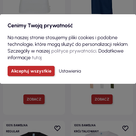
Cenimy Twoją prywatność
21,00 zł
36,28 zł
Na naszej stronie stosujemy pliki cookies i podobne
( 25,83 zł brutto )
( 44,62 zł brutto )
technologie, które mogą służyć do personalizacji reklam.
Ladies' life koszulka damska
Sukienka damskie Muse 816
Szczegóły w naszej
polityce prywatności
. Dodatkowe
biały Crimson Cut
ciemnoniebieski Malfini
informacje
tutaj
Malfini
Akceptuj wszystkie
Ustawienia
ZOBACZ
ZOBACZ
100% BAWEŁNA
100% BAWEŁNA
REGULAR
KRÓJ TALIOWANY