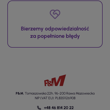
Bierzemy odpowiedzialność
za popełnione błędy
P&M
,
Tomaszowska 22h
,
96-200 Rawa Mazowiecka
NIP (VAT EU): PL8351126908
+48 46 814 20 22