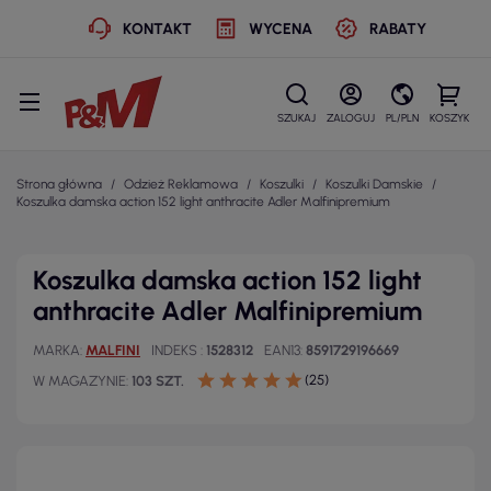
KONTAKT
WYCENA
RABATY
SZUKAJ
ZALOGUJ
PL/PLN
KOSZYK
Strona główna
Odzież Reklamowa
Koszulki
Koszulki Damskie
Koszulka damska action 152 light anthracite Adler Malfinipremium
Koszulka damska action 152 light
anthracite Adler Malfinipremium
MARKA
MALFINI
INDEKS
1528312
EAN13
8591729196669
(25)
W MAGAZYNIE
103 SZT.