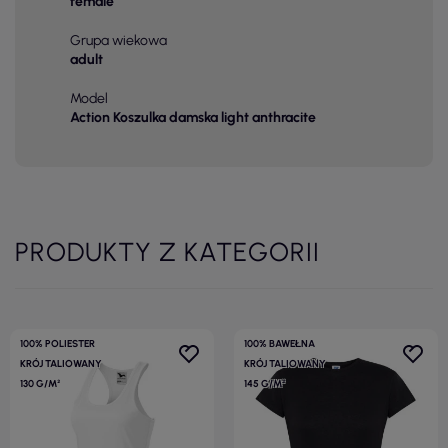
female
Grupa wiekowa
adult
Model
Action Koszulka damska light anthracite
PRODUKTY Z KATEGORII
100% POLIESTER
100% BAWEŁNA
KRÓJ TALIOWANY
KRÓJ TALIOWANY
130 G/M²
145 G/M²