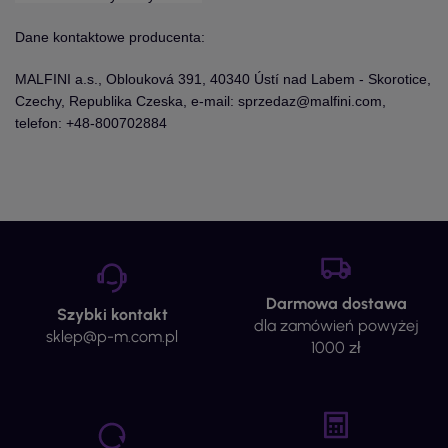
Dane kontaktowe producenta:
MALFINI a.s., Oblouková 391, 40340 Ústí nad Labem - Skorotice,
Czechy, Republika Czeska, e-mail: sprzedaz@malfini.com,
telefon: +48-800702884
Darmowa dostawa
Szybki kontakt
dla zamówień powyżej
sklep@p-m.com.pl
1000 zł