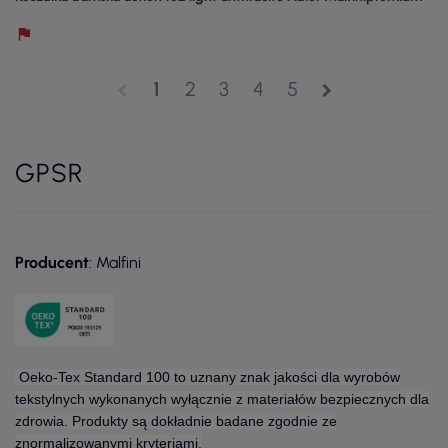
1
2
3
4
5
chevron_left
chevron_right
GPSR
Producent
: Malfini
Oeko-Tex Standard 100 to uznany znak jakości dla wyrobów
tekstylnych wykonanych wyłącznie z materiałów bezpiecznych dla
zdrowia. Produkty są dokładnie badane zgodnie ze
znormalizowanymi kryteriami.