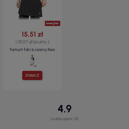
15,51 zł
( 19,07 zł brutto )
Fartuch fdin b czarny Reis
ZOBACZ
4.9
Liczba opinii: 25