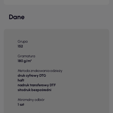
Dane
Grupa
152
Gramatura
180 g/m²
Metoda znakowania odzieży
druk cyfrowy DTG
haft
nadruk transferowy DTF
sitodruk bezpośredni
Minimalny odbiór
1 szt