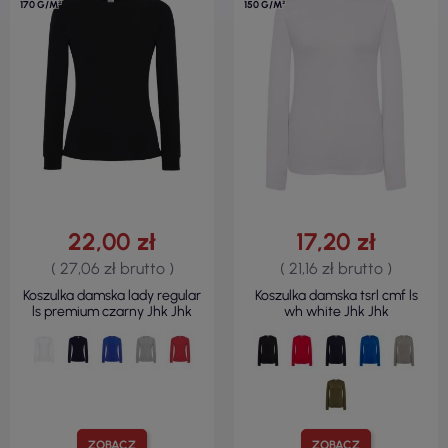
170 G/M²
150 G/M²
22,00 zł
17,20 zł
( 27,06 zł brutto )
( 21,16 zł brutto )
Koszulka damska lady regular
Koszulka damska tsrl cmf ls
ls premium czarny Jhk Jhk
wh white Jhk Jhk
ZOBACZ
ZOBACZ