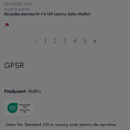
29.03.2025, 23:37
Autor Krystyna
Koszulka damska fit-t ls 169 czarny Adler Malfini
1
2
3
4
5
chevron_left
chevron_right
GPSR
Producent
: Malfini
Oeko-Tex Standard 100 to uznany znak jakości dla wyrobów