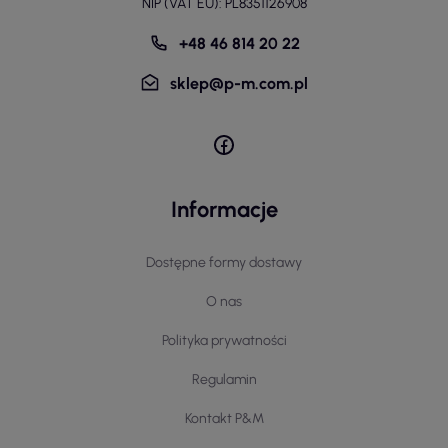
NIP (VAT EU): PL8351126908
+48 46 814 20 22
sklep@p-m.com.pl
Informacje
Dostępne formy dostawy
O nas
Polityka prywatności
Regulamin
Kontakt P&M