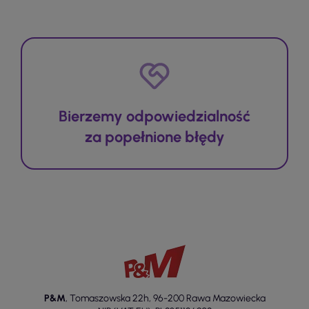
Bierzemy odpowiedzialność
za popełnione błędy
P&M
,
Tomaszowska 22h
,
96-200 Rawa Mazowiecka