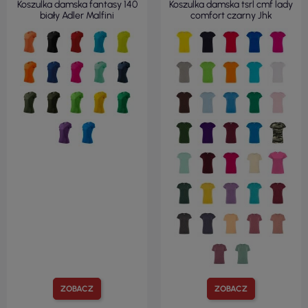
Koszulka damska fantasy 140
Koszulka damska tsrl cmf lady
biały Adler Malfini
comfort czarny Jhk
ZOBACZ
ZOBACZ