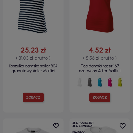
25,23 zł
4,52 zł
( 31,03 zł brutto )
( 5,56 zł brutto )
Koszulka damska sailor 804
Top damski racer 167
granatowy Adler Malfini
czerwony Adler Malfini
ZOBACZ
ZOBACZ
65% POLIESTER
35% BAWEŁNA
REGULAR