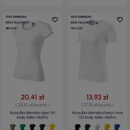
100% BAWEŁNA
100% BAWEŁNA
KRÓJ TALIOWANY
KRÓJ TALIOWANY
180 G/M²
145 G/M²
20,41 zł
13,93 zł
( 25,10 zł brutto )
( 17,13 zł brutto )
Koszulka damska viper 161
Koszulka damska classic new
biały Adler Malfini
133 biały Adler Malfini