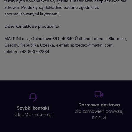
tekstylnych wykonanych wyłącznie z materiałów bezpiecznych dla
zdrowia. Produkty są dokładnie badane zgodnie ze
znormalizowanymi kryteriami.
Dane kontaktowe producenta:
MALFINI a.s., Oblouková 391, 40340 Ústí nad Labem - Skorotice,
Czechy, Republika Czeska, e-mail: sprzedaz@malfini.com,
telefon: +48-800702884
Darmowa dostawa
Szybki kontakt
dla zamówień powyżej
sklep@p-m.com.pl
1000 zł