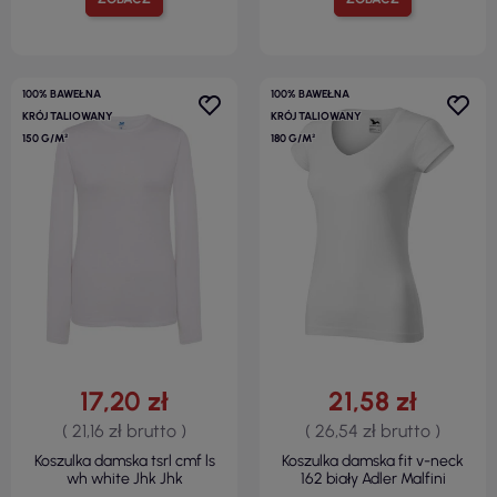
100% BAWEŁNA
100% BAWEŁNA
KRÓJ TALIOWANY
KRÓJ TALIOWANY
150 G/M²
180 G/M²
17,20 zł
21,58 zł
( 21,16 zł brutto )
( 26,54 zł brutto )
Koszulka damska tsrl cmf ls
Koszulka damska fit v-neck
wh white Jhk Jhk
162 biały Adler Malfini