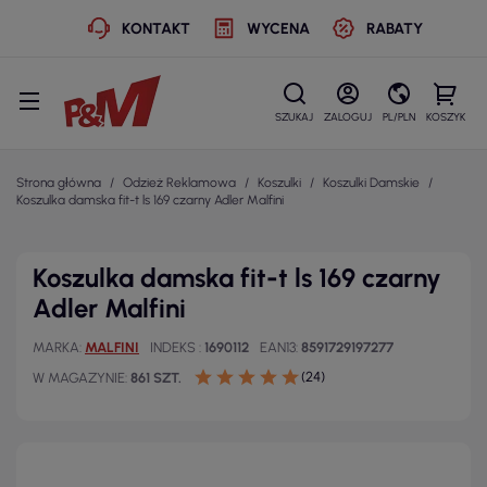
KONTAKT
WYCENA
RABATY
SZUKAJ
ZALOGUJ
PL/PLN
KOSZYK
Strona główna
Odzież Reklamowa
Koszulki
Koszulki Damskie
Koszulka damska fit-t ls 169 czarny Adler Malfini
Koszulka damska fit-t ls 169 czarny
Adler Malfini
MARKA
MALFINI
INDEKS
1690112
EAN13
8591729197277
(24)
W MAGAZYNIE
861 SZT.