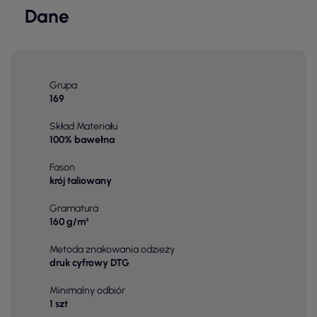
Dane
Grupa
169
Skład Materiału
100% bawełna
Fason
krój taliowany
Gramatura
160 g/m²
Metoda znakowania odzieży
druk cyfrowy DTG
Minimalny odbiór
1 szt