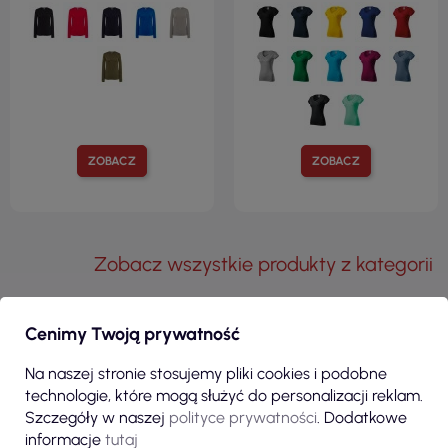
ZOBACZ
ZOBACZ
Zobacz wszystkie produkty z kategorii
KLIENCI, KTÓRZY ZAKUPILI TEN
Cenimy Twoją prywatność
PRODUKT, KUPILI RÓWNIEŻ:
Na naszej stronie stosujemy pliki cookies i podobne
technologie, które mogą służyć do personalizacji reklam.
Szczegóły w naszej
polityce prywatności
. Dodatkowe
informacje
tutaj