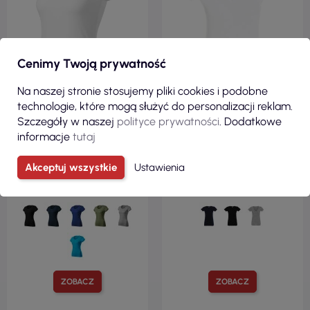
Cenimy Twoją prywatność
Na naszej stronie stosujemy pliki cookies i podobne
technologie, które mogą służyć do personalizacji reklam.
Szczegóły w naszej
polityce prywatności
. Dodatkowe
informacje
tutaj
21,27 zł
13,68 zł
( 26,16 zł brutto )
( 16,83 zł brutto )
Akceptuj wszystkie
Ustawienia
Koszulka damska viper free
Ladies' v-neck koszulka
f61 biały Adler Malfini
damska biały Promostars
ZOBACZ
ZOBACZ