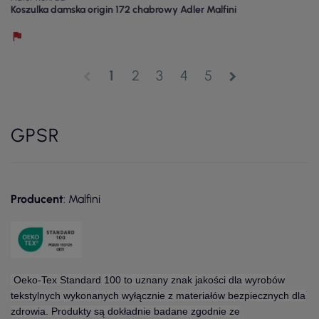
Koszulka damska origin 172 chabrowy Adler Malfini
1
2
3
4
5
chevron_left
chevron_right
GPSR
Producent
: Malfini
Oeko-Tex Standard 100 to uznany znak jakości dla wyrobów
tekstylnych wykonanych wyłącznie z materiałów bezpiecznych dla
zdrowia. Produkty są dokładnie badane zgodnie ze