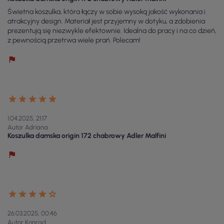
Świetna koszulka, która łączy w sobie wysoką jakość wykonania i
atrakcyjny design. Materiał jest przyjemny w dotyku, a zdobienia
prezentują się niezwykle efektownie. Idealna do pracy i na co dzień,
z pewnością przetrwa wiele prań. Polecam!
1.04.2025, 21:17
Autor Adriana
Koszulka damska origin 172 chabrowy Adler Malfini
26.03.2025, 00:46
Autor Konrad