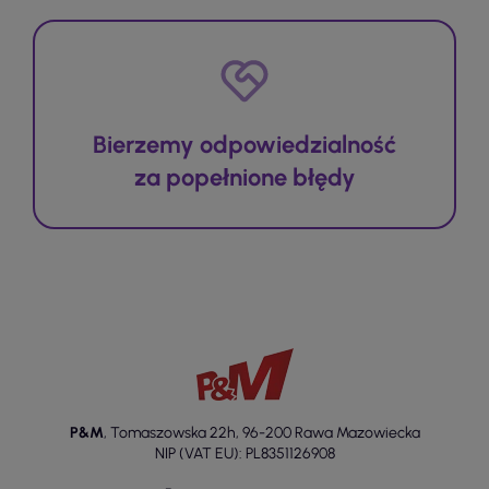
Bierzemy odpowiedzialność
za popełnione błędy
P&M
,
Tomaszowska 22h
,
96-200 Rawa Mazowiecka
NIP (VAT EU): PL8351126908