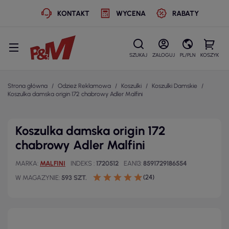
KONTAKT
WYCENA
RABATY
SZUKAJ
ZALOGUJ
PL/PLN
KOSZYK
Strona główna
Odzież Reklamowa
Koszulki
Koszulki Damskie
Koszulka damska origin 172 chabrowy Adler Malfini
Koszulka damska origin 172
chabrowy Adler Malfini
MARKA
MALFINI
INDEKS
1720512
EAN13
8591729186554
(24)
W MAGAZYNIE
593 SZT.