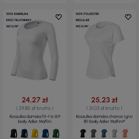
100% BAWEŁNA
100% POLIESTER
KRÓJ TALIOWANY
REGULAR
160 G/M²
140 G/M²
24,27 zł
25,23 zł
( 29,85 zł brutto )
( 31,03 zł brutto )
Koszulka damska fit-t ls 169
Koszulka damska chance (grs)
biały Adler Malfini
811 biały Adler Malfini®