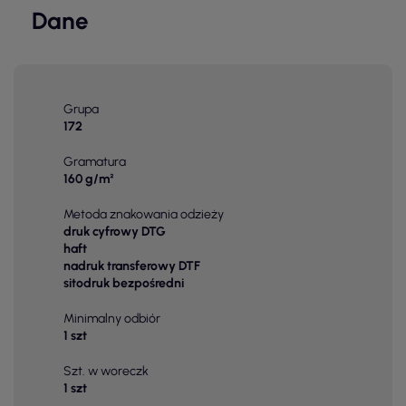
Dane
Grupa
172
Gramatura
160 g/m²
Metoda znakowania odzieży
druk cyfrowy DTG
haft
nadruk transferowy DTF
sitodruk bezpośredni
Minimalny odbiór
1 szt
Szt. w woreczk
1 szt