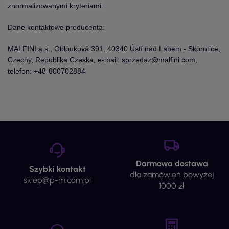
znormalizowanymi kryteriami.
Dane kontaktowe producenta:
MALFINI a.s., Oblouková 391, 40340 Ústí nad Labem - Skorotice,
Czechy, Republika Czeska, e-mail: sprzedaz@malfini.com,
telefon: +48-800702884
Darmowa dostawa
Szybki kontakt
dla zamówień powyżej
sklep@p-m.com.pl
1000 zł