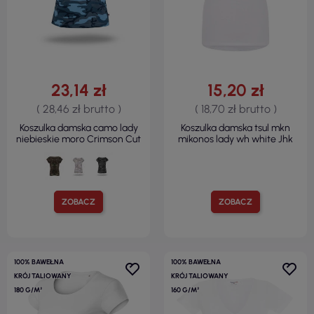
23,14 zł
15,20 zł
( 28,46 zł brutto )
( 18,70 zł brutto )
Koszulka damska camo lady
Koszulka damska tsul mkn
niebieskie moro Crimson Cut
mikonos lady wh white Jhk
ZOBACZ
ZOBACZ
100% BAWEŁNA
100% BAWEŁNA
KRÓJ TALIOWANY
KRÓJ TALIOWANY
180 G/M²
160 G/M²