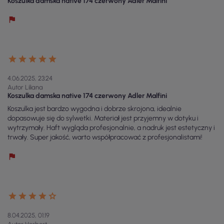
Koszulka damska native 174 czerwony Adler Malfini
4.06.2025, 23:24
Autor Liliana
Koszulka damska native 174 czerwony Adler Malfini
Koszulka jest bardzo wygodna i dobrze skrojona, idealnie
dopasowuje się do sylwetki. Materiał jest przyjemny w dotyku i
wytrzymały. Haft wygląda profesjonalnie, a nadruk jest estetyczny i
trwały. Super jakość, warto współpracować z profesjonalistami!
8.04.2025, 01:19