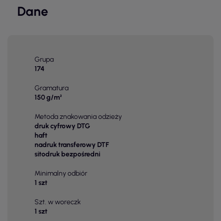
Dane
Grupa
174
Gramatura
150 g/m²
Metoda znakowania odzieży
druk cyfrowy DTG
haft
nadruk transferowy DTF
sitodruk bezpośredni
Minimalny odbiór
1 szt
Szt. w woreczk
1 szt