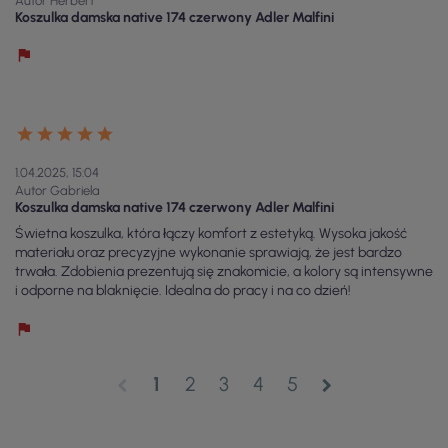
Autor Herbert
Koszulka damska native 174 czerwony Adler Malfini
1.04.2025, 15:04
Autor Gabriela
Koszulka damska native 174 czerwony Adler Malfini
Świetna koszulka, która łączy komfort z estetyką. Wysoka jakość
materiału oraz precyzyjne wykonanie sprawiają, że jest bardzo
trwała. Zdobienia prezentują się znakomicie, a kolory są intensywne
i odporne na blaknięcie. Idealna do pracy i na co dzień!
1
2
3
4
5
chevron_left
chevron_right