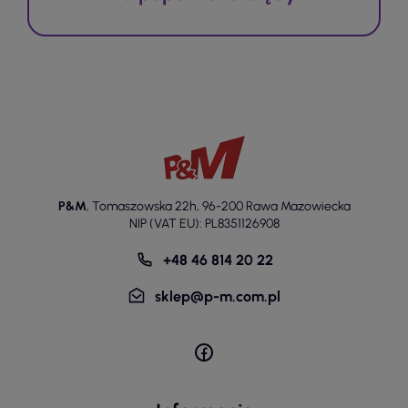
P&M
,
Tomaszowska 22h
,
96-200 Rawa Mazowiecka
NIP (VAT EU): PL8351126908
+48 46 814 20 22
sklep@p-m.com.pl