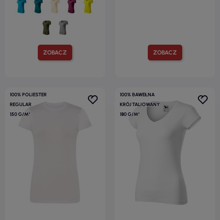
ZOBACZ
ZOBACZ
100% POLIESTER
100% BAWEŁNA
REGULAR
KRÓJ TALIOWANY
150 G/M²
180 G/M²