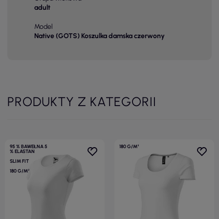
adult
Model
Native (GOTS) Koszulka damska czerwony
PRODUKTY Z KATEGORII
95 % BAWEŁNA 5
180 G/M²
% ELASTAN
SLIM FIT
180 G/M²