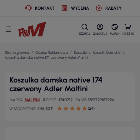
KONTAKT
WYCENA
RABATY
SZUKAJ
ZALOGUJ
PL/PLN
KOSZYK
Strona główna
Odzież Reklamowa
Koszulki
Koszulki Damskie
Koszulka damska native 174 czerwony Adler Malfini
Koszulka damska native 174
czerwony Adler Malfini
MARKA
MALFINI
INDEKS
1740712
EAN13
8591729187926
(24)
W MAGAZYNIE
346 SZT.