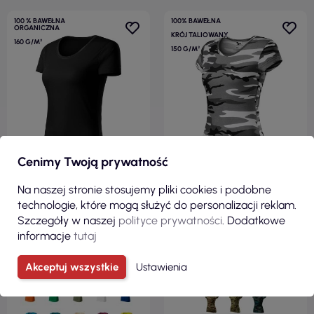
100 % BAWEŁNA
100% BAWEŁNA
ORGANICZNA
KRÓJ TALIOWANY
160 G/M²
150 G/M²
Cenimy Twoją prywatność
Na naszej stronie stosujemy pliki cookies i podobne
technologie, które mogą służyć do personalizacji reklam.
22,52 zł
19,70 zł
Szczegóły w naszej
polityce prywatności
. Dodatkowe
( 27,70 zł brutto )
( 24,23 zł brutto )
informacje
tutaj
Koszulka damska Epic 821
Koszulka damska camo pure
czarny Malfini
c22 camouflage gray Adler
Akceptuj wszystkie
Ustawienia
Malfini