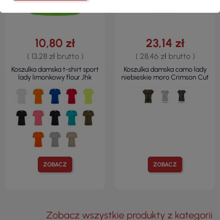
10,80 zł
23,14 zł
( 13,28 zł brutto )
( 28,46 zł brutto )
Koszulka damska t-shirt sport
Koszulka damska camo lady
lady limonkowy flour Jhk
niebieskie moro Crimson Cut
ZOBACZ
ZOBACZ
Zobacz wszystkie produkty z kategorii