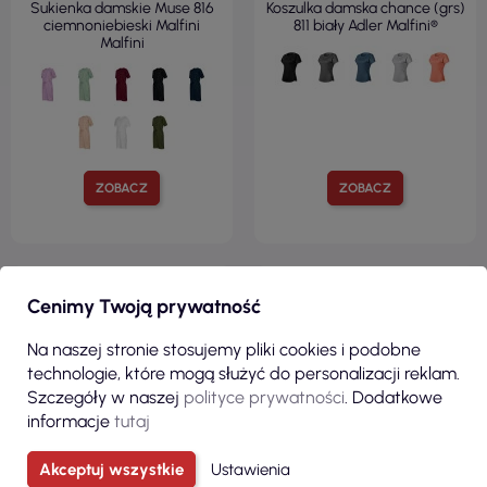
Sukienka damskie Muse 816
Koszulka damska chance (grs)
ciemnoniebieski Malfini
811 biały Adler Malfini®
Malfini
ZOBACZ
ZOBACZ
100% POLIESTER
100% BAWEŁNA
Cenimy Twoją prywatność
KRÓJ TALIOWANY
KRÓJ TALIOWANY
130 G/M²
170 G/M²
Na naszej stronie stosujemy pliki cookies i podobne
technologie, które mogą służyć do personalizacji reklam.
Szczegóły w naszej
polityce prywatności
. Dodatkowe
informacje
tutaj
Akceptuj wszystkie
Ustawienia