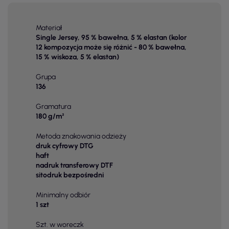
Materiał
Single Jersey, 95 % bawełna, 5 % elastan (kolor
12 kompozycja może się różnić - 80 % bawełna,
15 % wiskoza, 5 % elastan)
Grupa
136
Gramatura
180 g/m²
Metoda znakowania odzieży
druk cyfrowy DTG
haft
nadruk transferowy DTF
sitodruk bezpośredni
Minimalny odbiór
1 szt
Szt. w woreczk