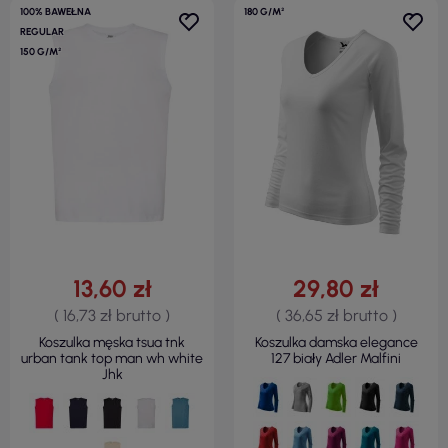
100% BAWEŁNA
180 G/M²
REGULAR
150 G/M²
13,60 zł
29,80 zł
( 16,73 zł brutto )
( 36,65 zł brutto )
Koszulka męska tsua tnk
Koszulka damska elegance
urban tank top man wh white
127 biały Adler Malfini
Jhk