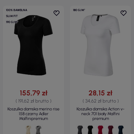
100% BAWEŁNA
180 G/M²
SLIM FIT
190 G/M²
155,79 zł
28,15 zł
( 191,62 zł brutto )
( 34,62 zł brutto )
Koszulka damska merino rise
Koszulka damska Action v-
158 czarny Adler
neck 701 biały Malfini
Malfinipremium
premium