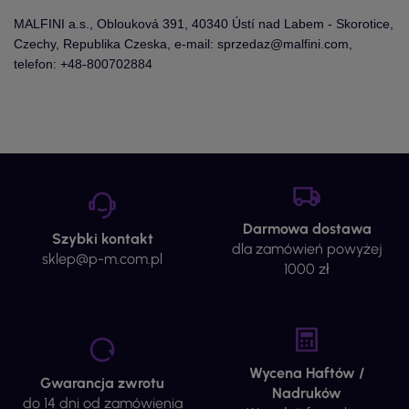
MALFINI a.s., Oblouková 391, 40340 Ústí nad Labem - Skorotice,
Czechy, Republika Czeska, e-mail: sprzedaz@malfini.com,
telefon: +48-800702884
Darmowa dostawa
Szybki kontakt
dla zamówień powyżej
sklep@p-m.com.pl
1000 zł
Wycena Haftów /
Gwarancja zwrotu
Nadruków
do 14 dni od zamówienia