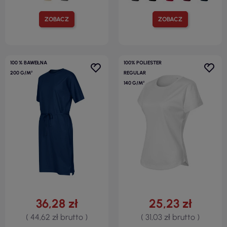
ZOBACZ
ZOBACZ
100 % BAWEŁNA
100% POLIESTER
200 G/M²
REGULAR
140 G/M²
36,28 zł
25,23 zł
( 44,62 zł brutto )
( 31,03 zł brutto )