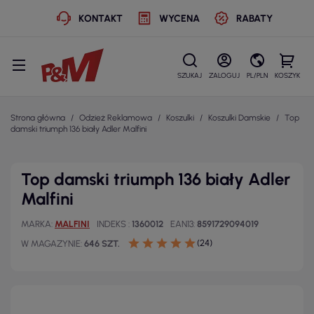
KONTAKT
WYCENA
RABATY
SZUKAJ
ZALOGUJ
PL/PLN
KOSZYK
Strona główna
Odzież Reklamowa
Koszulki
Koszulki Damskie
Top
damski triumph 136 biały Adler Malfini
Top damski triumph 136 biały Adler
Malfini
MARKA
MALFINI
INDEKS
1360012
EAN13
8591729094019
(24)
W MAGAZYNIE
646 SZT.