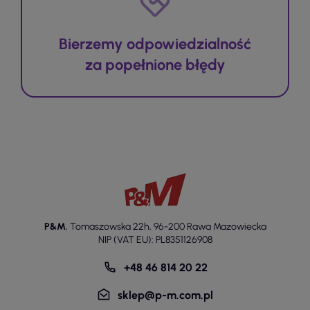
Bierzemy odpowiedzialność
za popełnione błędy
P&M
,
Tomaszowska 22h
,
96-200 Rawa Mazowiecka
NIP (VAT EU): PL8351126908
+48 46 814 20 22
sklep@p-m.com.pl