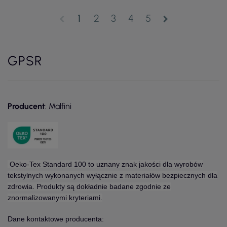
1
2
3
4
5
chevron_left
chevron_right
GPSR
Producent
: Malfini
Oeko-Tex Standard 100 to uznany znak jakości dla wyrobów
tekstylnych wykonanych wyłącznie z materiałów bezpiecznych dla
zdrowia. Produkty są dokładnie badane zgodnie ze
znormalizowanymi kryteriami.
Dane kontaktowe producenta: