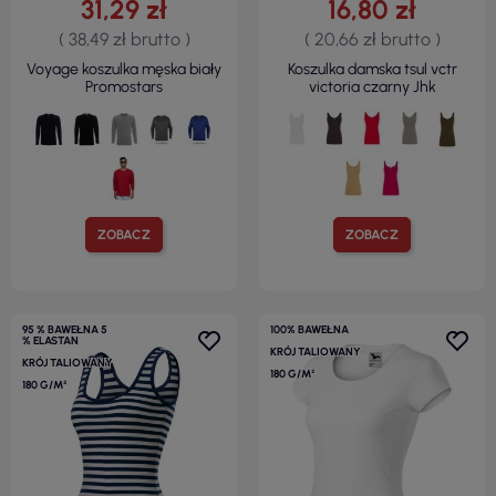
31,29 zł
16,80 zł
( 38,49 zł brutto )
( 20,66 zł brutto )
Voyage koszulka męska biały
Koszulka damska tsul vctr
Promostars
victoria czarny Jhk
ZOBACZ
ZOBACZ
95 % BAWEŁNA 5
100% BAWEŁNA
% ELASTAN
KRÓJ TALIOWANY
KRÓJ TALIOWANY
180 G/M²
180 G/M²