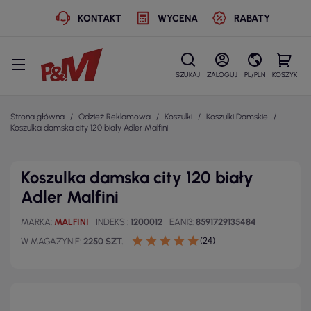
KONTAKT
WYCENA
RABATY
SZUKAJ
ZALOGUJ
PL/PLN
KOSZYK
Strona główna
Odzież Reklamowa
Koszulki
Koszulki Damskie
Koszulka damska city 120 biały Adler Malfini
Koszulka damska city 120 biały
Adler Malfini
MARKA
MALFINI
INDEKS
1200012
EAN13
8591729135484
(24)
W MAGAZYNIE
2250 SZT.