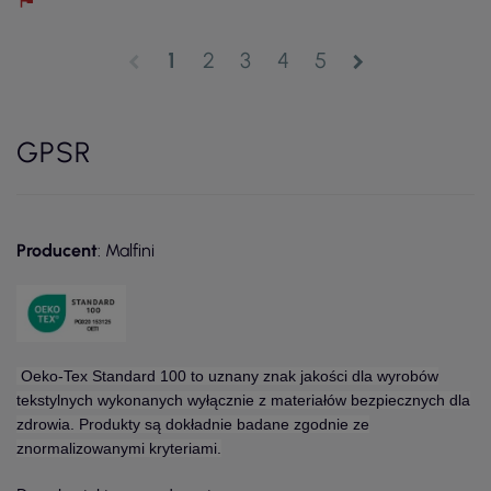
1
2
3
4
5
chevron_left
chevron_right
GPSR
Producent
: Malfini
Oeko-Tex Standard 100 to uznany znak jakości dla wyrobów
tekstylnych wykonanych wyłącznie z materiałów bezpiecznych dla
zdrowia. Produkty są dokładnie badane zgodnie ze
znormalizowanymi kryteriami.