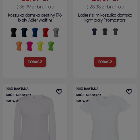
( 36,99 zł brutto )
( 28,38 zł brutto )
Koszulka damska destiny 176
Ladies' slim koszulka damska
biały Adler Malfini
light biały Promostars
ZOBACZ
ZOBACZ
100% BAWEŁNA
100% BAWEŁNA
KRÓJ TALIOWANY
KRÓJ TALIOWANY
150 G/M²
150 G/M²