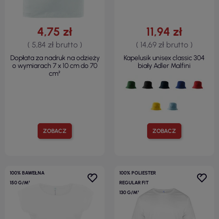
4,75 zł
11,94 zł
( 5,84 zł brutto )
( 14,69 zł brutto )
Dopłata za nadruk na odzieży
Kapelusik unisex classic 304
o wymiarach 7 x 10 cm do 70
biały Adler Malfini
cm²
ZOBACZ
ZOBACZ
100% BAWEŁNA
100% POLIESTER
150 G/M²
REGULAR FIT
130 G/M²