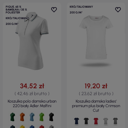
PIQUE, 65 %
KRÓJ TALIOWANY
BAWEŁNA / 35 %
POLIESTER
200 G/M²
KRÓJ TALIOWANY
200 G/M²
34,52 zł
19,20 zł
( 42,46 zł brutto )
( 23,62 zł brutto )
Koszulka polo damska urban
Koszulka damska ladies'
220 biały Adler Malfini
premium plus biały Crimson
Cut