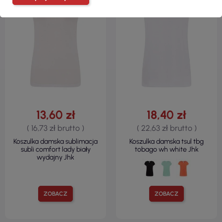
13,60 zł
18,40 zł
( 16,73 zł brutto )
( 22,63 zł brutto )
Koszulka damska sublimacja
Koszulka damska tsul tbg
subli comfort lady biały
tobago wh white Jhk
wydajny Jhk
ZOBACZ
ZOBACZ