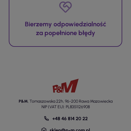
Bierzemy odpowiedzialność
za popełnione błędy
P&M
,
Tomaszowska 22h
,
96-200 Rawa Mazowiecka
NIP (VAT EU): PL8351126908
+48 46 814 20 22
sklep@p-m.com.pl