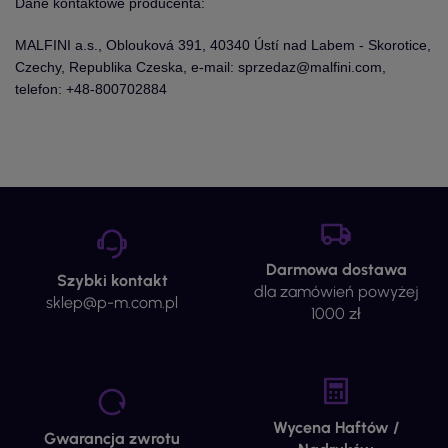
Dane kontaktowe producenta:
MALFINI a.s., Oblouková 391, 40340 Ústí nad Labem - Skorotice,
Czechy, Republika Czeska, e-mail: sprzedaz@malfini.com,
telefon: +48-800702884
Darmowa dostawa
Szybki kontakt
dla zamówień powyżej
sklep@p-m.com.pl
1000 zł
Wycena Haftów /
Gwarancja zwrotu