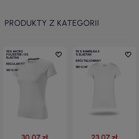
PRODUKTY Z KATEGORII
95% MICRO
95 % BAWEŁNA 5
POLIESTER / 5%
% ELASTAN
ELASTAN
KRÓJ TALIOWANY
REGULAR FIT
180 G/M²
160 G/M²
30,07 zł
23,07 zł