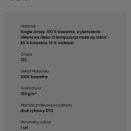
Materiał
Single Jersey, 100 % bawełna, wykończenie
silikonowe (kolor 12 kompozycja może się różnić -
85 % bawełna, 15 % wiskoza)
Grupa
120
Skład Materiału
100% bawełna
Gramatura
150 g/m²
Metoda znakowania odzieży
druk cyfrowy DTG
Minimalny odbiór
1 szt