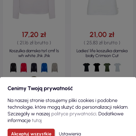
17,20 zł
21,00 zł
( 21,16 zł brutto )
( 25,83 zł brutto )
Koszulka damska tsrl cmf ls
Ladies' life koszulka damska
wh white Jhk Jhk
biały Crimson Cut
Cenimy Twoją prywatność
ZOBACZ
ZOBACZ
Na naszej stronie stosujemy pliki cookies i podobne
technologie, które mogą służyć do personalizacji reklam.
Szczegóły w naszej
polityce prywatności
. Dodatkowe
informacje
tutaj
100% POLIESTER
100% BAWEŁNA
REGULAR
140 G/M²
Akceptuj wszystkie
Ustawienia
150 G/M²