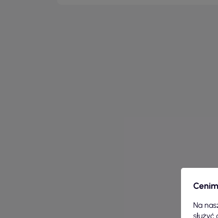
Cenim
Na nasz
służyć 