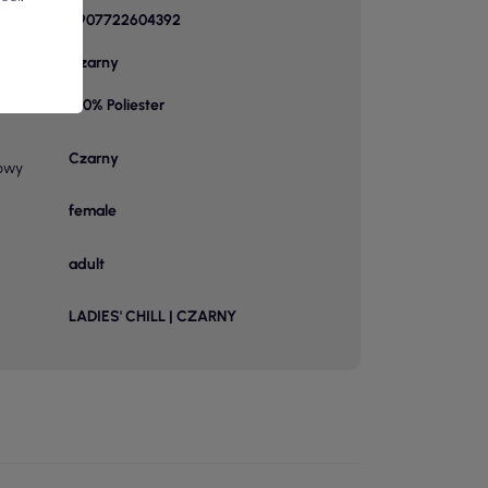
5907722604392
Czarny
2
100% Poliester
Czarny
owy
female
adult
LADIES' CHILL | CZARNY