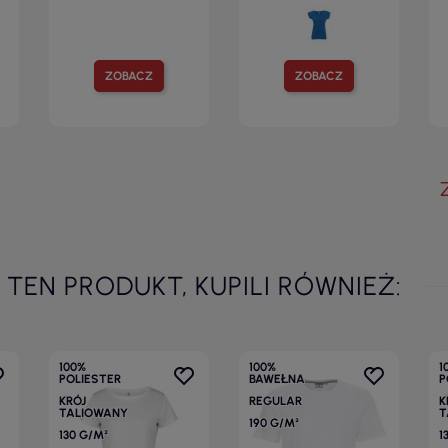
ZOBACZ
ZOBACZ
I TEN PRODUKT, KUPILI RÓWNIEŻ:
100%
100%
1
POLIESTER
BAWEŁNA
P
KRÓJ
REGULAR
K
TALIOWANY
T
190 G/M²
130 G/M²
1