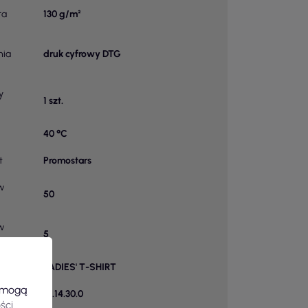
ra
130 g/m²
nia
druk cyfrowy DTG
y
1 szt.
40 °C
t
Promostars
 w
50
 w
5
u
astat
LADIES' T-SHIRT
e mogą
14.14.30.0
ści
.