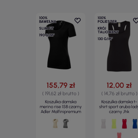
100%
100%
BAWEŁNA
POLIESTER
SLIM FIT
KRÓJ
TALIOWANY
190 G/M²
130 G/M²
155,79 zł
12,00 zł
( 191,62 zł brutto )
( 14,76 zł brutto )
Koszulka damska
Koszulka damska t-
merino rise 158 czarny
shirt sport aruba lad
Adler Malfinipremium
czarny Jhk