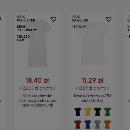
100%
100%
1
POLIESTER
BAWEŁNA
B
KRÓJ
150 G/M²
K
TALIOWANY
T
130/220
1
G/M²
18,40 zł
11,29 zł
( 22,63 zł brutto )
( 13,89 zł brutto )
Koszulka damska
Koszulka damska 250
y
sublimacja subli dress
biały Geffer
biały wydajny Jhk