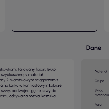
Dane
ękawkami; taliowany fason; lekko
Materiał
, szybkoschnący materiał
zony 2-warstwowym ściągaczem z
Grupa
a na karku w kontrastowym kolorze;
e szwy; podwójne, gęste szwy do
Skład
Materiału
ości ; odrywalna metka; koszulka
Fason