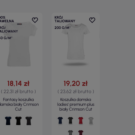
00%
KRÓJ
AWEŁNA
TALIOWANY
RÓJ
200 G/M²
ALIOWANY
50 G/M²
18,14 zł
19,20 zł
( 22,31 zł brutto )
( 23,62 zł brutto )
Fantasy koszulka
Koszulka damska
damska biały Crimson
ladies' premium plus
Cut
biały Crimson Cut