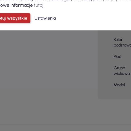
owe informacje
tutaj
EANA 1
Kolor
tuj wszystkie
Ustawienia
Materiał 
Kolor
podstaw
Płeć
Grupa
wiekowa
Model