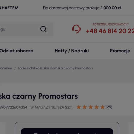
B HAFTEM
Do darmowej dostawy brakuje:
1 000,00 zł
POTRZEBUJESZ POMOCY?
+48 46 814 20 2
Odzież robocza
Hafty / Nadruki
Promocje
 Damskie
Ladies' chill koszulka damska czarny Promostars
mska czarny Promostars
(25)
5907722604354
W MAGAZYNIE
324 SZT.