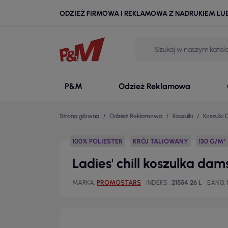
ODZIEŻ FIRMOWA I REKLAMOWA Z NADRUKIEM LU
P&M
Odzież Reklamowa
Strona główna
Odzież Reklamowa
Koszulki
Koszulki
100% POLIESTER
KRÓJ TALIOWANY
130 G/M²
Ladies' chill koszulka da
MARKA
PROMOSTARS
INDEKS
21554 26 L
EAN13