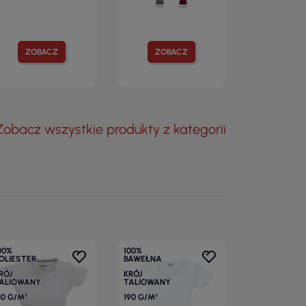
ZOBACZ
ZOBACZ
Zobacz wszystkie produkty z kategorii
00%
100%
OLIESTER
BAWEŁNA
RÓJ
KRÓJ
ALIOWANY
TALIOWANY
30 G/M²
190 G/M²