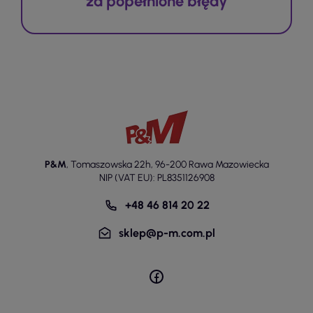
za popełnione błędy
P&M
,
Tomaszowska 22h
,
96-200 Rawa Mazowiecka
NIP (VAT EU): PL8351126908
+48 46 814 20 22
sklep@p-m.com.pl