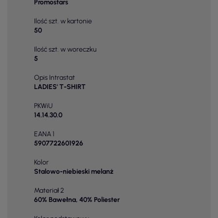
Promostars
Ilość szt. w kartonie
50
Ilość szt. w woreczku
5
Opis Intrastat
LADIES' T-SHIRT
PKWiU
14.14.30.0
EANA 1
5907722601926
Kolor
Stalowo-niebieski melanż
Materiał 2
60% Bawełna, 40% Poliester