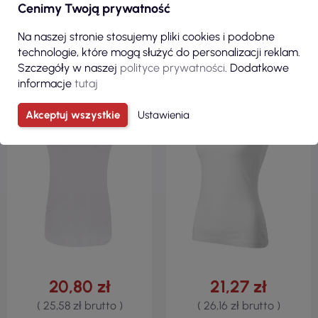
Cenimy Twoją prywatność
ZOBACZ
ZOBACZ
Na naszej stronie stosujemy pliki cookies i podobne
technologie, które mogą służyć do personalizacji reklam.
Szczegóły w naszej
polityce prywatności
. Dodatkowe
informacje
tutaj
100% BAWEŁNA
100% BAWEŁNA
KRÓJ TALIOWANY
KRÓJ TALIOWANY
Akceptuj wszystkie
Ustawienia
120 G/M²
180 G/M²
20,80 zł
21,27 zł
( 25,58 zł brutto )
( 26,16 zł brutto )