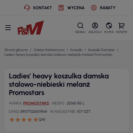
KONTAKT
WYCENA
RABATY
SZUKAJ
ZALOGUJ
PL/PLN
KOSZYK
Strona główna
Odzież Reklamowa
Koszulki
Koszulki Damskie
Ladies' heavy koszulka damska stalowo-niebieski melanż Promostars
Ladies' heavy koszulka damska
stalowo-niebieski melanż
Promostars
MARKA
PROMOSTARS
INDEKS
22160 83 L
EAN13
5907722601964
W MAGAZYNIE
107 SZT.
(24)