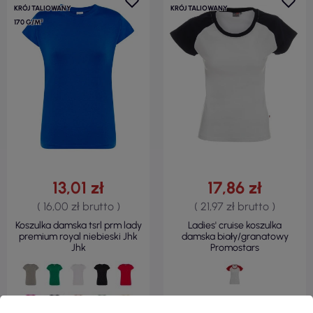
KRÓJ TALIOWANY
KRÓJ TALIOWANY
170 G/M²
13,01 zł
17,86 zł
( 16,00 zł brutto )
( 21,97 zł brutto )
Koszulka damska tsrl prm lady
Ladies' cruise koszulka
premium royal niebieski Jhk
damska biały/granatowy
Jhk
Promostars