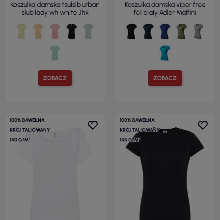
Koszulka damska tsulslb urban
Koszulka damska viper free
slub lady wh white Jhk
f61 biały Adler Malfini
ZOBACZ
ZOBACZ
100% BAWEŁNA
100% BAWEŁNA
KRÓJ TALIOWANY
KRÓJ TALIOWANY
140 G/M²
145 G/M²