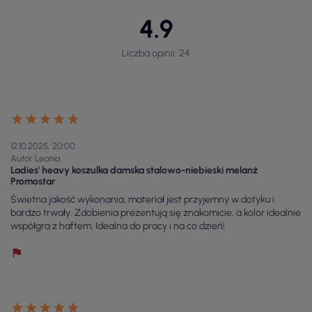
4.9
Liczba opinii: 24
12.10.2025, 20:00
Autor Leonia
Ladies' heavy koszulka damska stalowo-niebieski melanż
Promostar
Świetna jakość wykonania, materiał jest przyjemny w dotyku i
bardzo trwały. Zdobienia prezentują się znakomicie, a kolor idealnie
współgra z haftem. Idealna do pracy i na co dzień!