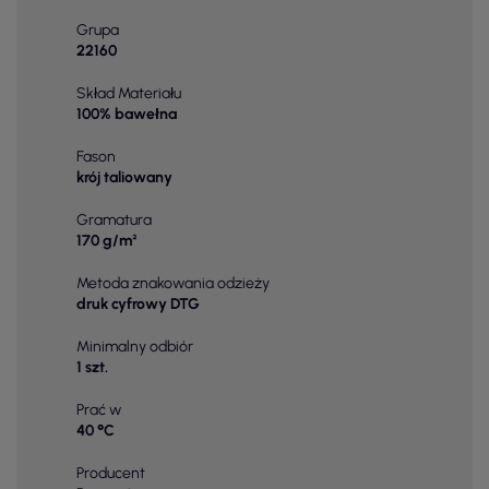
Grupa
22160
Skład Materiału
100% bawełna
Fason
krój taliowany
Gramatura
170 g/m²
Metoda znakowania odzieży
druk cyfrowy DTG
Minimalny odbiór
1 szt.
Prać w
40 °C
Producent