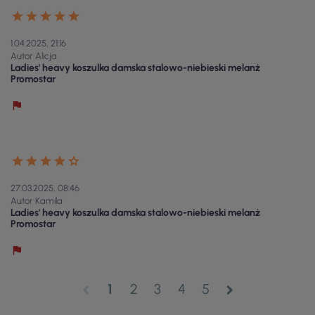
1.04.2025, 21:16
Autor Alicja
Ladies' heavy koszulka damska stalowo-niebieski melanż
Promostar
27.03.2025, 08:46
Autor Kamila
Ladies' heavy koszulka damska stalowo-niebieski melanż
Promostar
1
2
3
4
5
chevron_left
chevron_right