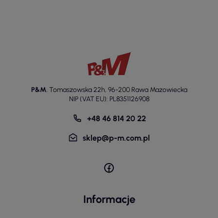
P&M
,
Tomaszowska 22h
,
96-200 Rawa Mazowiecka
NIP (VAT EU): PL8351126908
+48 46 814 20 22
sklep@p-m.com.pl
Informacje