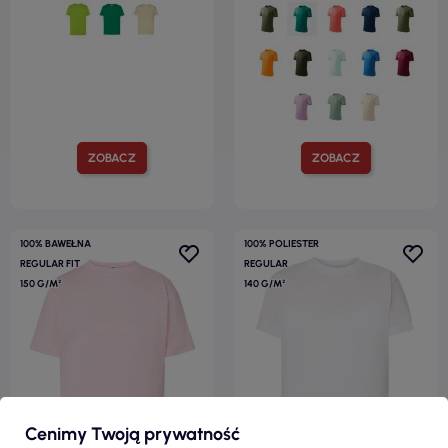
ZOBACZ
ZOBACZ
100% BAWEŁNA
100% POLIESTER
REGULAR FIT
REGULAR
150 G/M²
140 G/M²
Cenimy Twoją prywatność