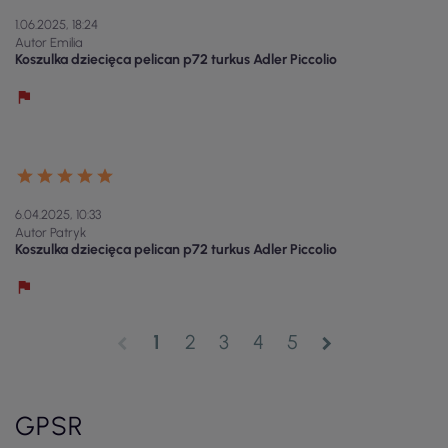
1.06.2025, 18:24
Autor Emilia
Koszulka dziecięca pelican p72 turkus Adler Piccolio
6.04.2025, 10:33
Autor Patryk
Koszulka dziecięca pelican p72 turkus Adler Piccolio
1
2
3
4
5
chevron_left
chevron_right
GPSR