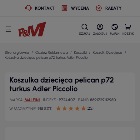
KONTAKT
WYCENA
RABATY
SZUKAJ
ZALOGUJ
PL/PLN
KOSZYK
Strona główna
Odzież Reklamowa
Koszulki
Koszulki Dziecięce
Koszulka dziecięca pelican p72 turkus Adler Piccolio
Koszulka dziecięca pelican p72
turkus Adler Piccolio
MARKA
MALFINI
INDEKS
P724407
EAN13
8591729112980
(25)
W MAGAZYNIE
915 SZT.