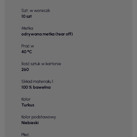
Szt. w woreczk
10 szt
Metka
odrywana metka (tear off)
Prać w
40 °C
Ilość sztuk w kartonie
260
Skład materiału 1
100 % bawełna
Kolor
Turkus
Kolor podstawowy
Niebieski
Płeć