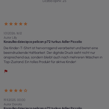
Liczba opinii: 25
1.01.2026, 16:12
Autor Lilly
Koszulka dziecięca pelican p72 turkus Adler Piccolio
Die Kinder-T-Shirt ist hervorragend verarbeitet und bietet eine
beeindruckende Haltbarkeit. Der digitale Druck sieht nicht nur
ansprechend aus, sondern bleibt auch nach mehreren Wäschen in
Top-Zustand. Ein tolles Produkt für aktive Kinder!
19.11.2025, 00:00
Autor Dorota
Koszulka dziecięca pelican p72 turkus Adler Piccolio