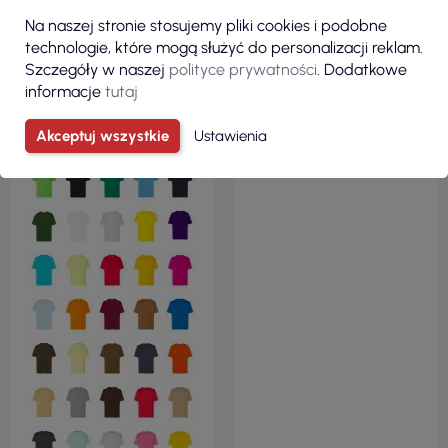
Na naszej stronie stosujemy pliki cookies i podobne
technologie, które mogą służyć do personalizacji reklam.
9,44 zł
11,20 zł
Szczegóły w naszej
polityce prywatności
. Dodatkowe
informacje
tutaj
( 11,61 zł brutto )
( 13,78 zł brutto )
Koszulka dziecięca tsrk 150
Koszulka dziecięca sublimacja
Akceptuj wszystkie
Ustawienia
regular kid różowy Jhk
subli kid biały wydajny Jhk