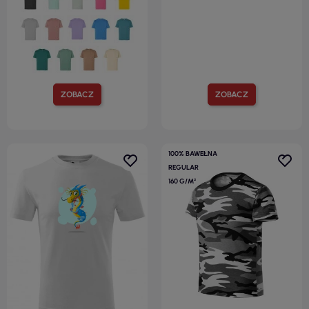
ZOBACZ
ZOBACZ
100% BAWEŁNA
REGULAR
160 G/M²