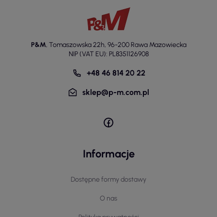
P&M
,
Tomaszowska 22h
,
96-200 Rawa Mazowiecka
NIP (VAT EU): PL8351126908
+48 46 814 20 22
sklep@p-m.com.pl
Informacje
Dostępne formy dostawy
O nas