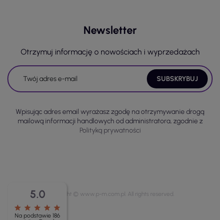
Newsletter
Otrzymuj informację o nowościach i wyprzedażach
Wpisując adres email wyrażasz zgodę na otrzymywanie drogą
mailową informacji handlowych od administratora, zgodnie z
Polityką prywatności
5.0
Copyright © www.p-m.com.pl. All rights reserved.
star
star
star
star
star
Na podstawie 186