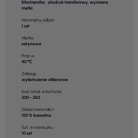
lithotransfer, sitodruk transferowy, wymiana
metki
Minimalny odbiór
1 szt
Metka
satynowa
Prać w
40 °C
Zabiegi
wykończenie silikonowe
Ilość sztuk w kartonie
200 - 260
Skład materiału 1
100 % bawełna
Szt. w woreczku
10 szt