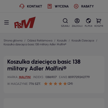
KONTAKT
WYCENA
RABATY
SZUKAJ
ZALOGUJ
PL/PLN
KOSZYK
Strona główna
Odzież Reklamowa
Koszulki
Koszulki Dziecięce
Koszulka dziecięca basic 138 military Adler Malfini®
Koszulka dziecięca basic 138
military Adler Malfini®
MARKA
MALFINI
INDEKS
1386907
EAN13
8591729242779
(24)
W MAGAZYNIE
776 SZT.