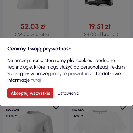
52,03 zł
19,51 zł
( 64,00 zł brutto )
( 24,00 zł brutto )
Prezent Koszulka na Dzień
Koszulka dziecięca
Babci – Najlepsza Babcia na
camouflage 149 camouflage
Cenimy Twoją prywatność
Świecie
gray Adler Malfini
Na naszej stronie stosujemy pliki cookies i podobne
technologie, które mogą służyć do personalizacji reklam.
Szczegóły w naszej
polityce prywatności
. Dodatkowe
ZOBACZ
ZOBACZ
informacje
tutaj
Akceptuj wszystkie
Ustawienia
100% BAWEŁNA
100% POLIESTER
REGULAR
REGULAR
145 G/M²
130 G/M²