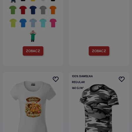
ZOBACZ
ZOBACZ
100% BAWEŁNA
REGULAR
160 G/M²