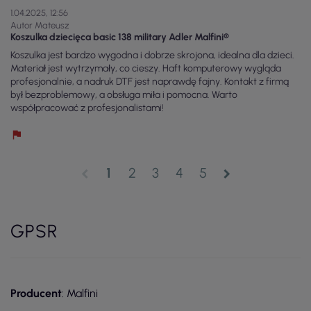
1.04.2025, 12:56
Autor Mateusz
Koszulka dziecięca basic 138 military Adler Malfini®
Koszulka jest bardzo wygodna i dobrze skrojona, idealna dla dzieci.
Materiał jest wytrzymały, co cieszy. Haft komputerowy wygląda
profesjonalnie, a nadruk DTF jest naprawdę fajny. Kontakt z firmą
był bezproblemowy, a obsługa miła i pomocna. Warto
współpracować z profesjonalistami!
1
2
3
4
5
chevron_left
chevron_right
GPSR
Producent
: Malfini