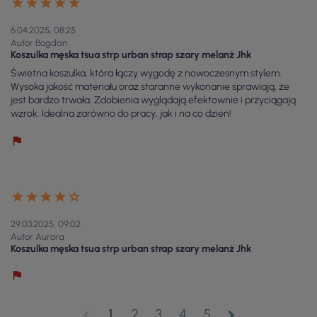
6.04.2025, 08:25
Autor Bogdan
Koszulka męska tsua strp urban strap szary melanż Jhk
Świetna koszulka, która łączy wygodę z nowoczesnym stylem.
Wysoka jakość materiału oraz staranne wykonanie sprawiają, że
jest bardzo trwała. Zdobienia wyglądają efektownie i przyciągają
wzrok. Idealna zarówno do pracy, jak i na co dzień!
29.03.2025, 09:02
Autor Aurora
Koszulka męska tsua strp urban strap szary melanż Jhk
1
2
3
4
5
chevron_left
chevron_right