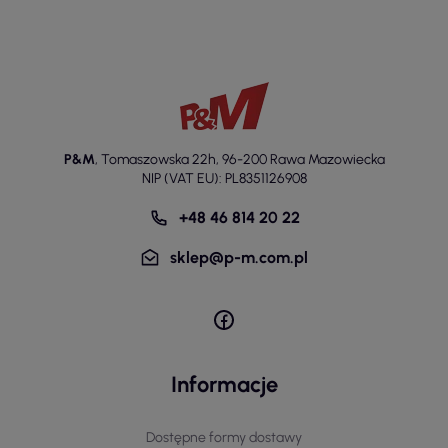
P&M
,
Tomaszowska 22h
,
96-200 Rawa Mazowiecka
NIP (VAT EU): PL8351126908
+48 46 814 20 22
sklep@p-m.com.pl
Informacje
Dostępne formy dostawy