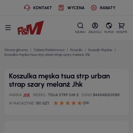
KONTAKT
WYCENA
RABATY
SZUKAJ
ZALOGUJ
PL/PLN
KOSZYK
Strona główna
Odzież Reklamowa
Koszulki
Koszulki Męskie
Koszulka męska tsua strp urban strap szary melanż Jhk
Koszulka męska tsua strp urban
strap szary melanż Jhk
MARKA
JHK
INDEKS
TSUA STRP GM S
EAN13
8445481201089
(24)
W MAGAZYNIE
150 SZT.