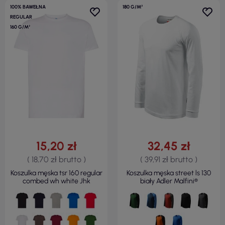
100% BAWEŁNA
180 G/M²
REGULAR
160 G/M²
15,20 zł
32,45 zł
( 18,70 zł brutto )
( 39,91 zł brutto )
Koszulka męska tsr 160 regular
Koszulka męska street ls 130
combed wh white Jhk
biały Adler Malfini®