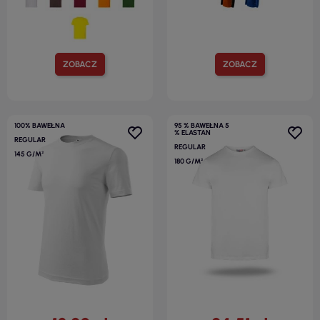
ZOBACZ
ZOBACZ
100% BAWEŁNA
95 % BAWEŁNA 5
% ELASTAN
REGULAR
REGULAR
145 G/M²
180 G/M²