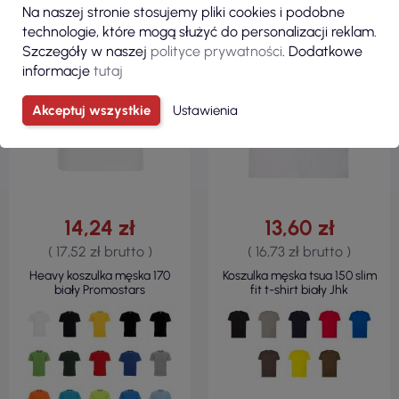
Na naszej stronie stosujemy pliki cookies i podobne
170 G/M²
155 G/M²
technologie, które mogą służyć do personalizacji reklam.
Szczegóły w naszej
polityce prywatności
. Dodatkowe
informacje
tutaj
Akceptuj wszystkie
Ustawienia
14,24 zł
13,60 zł
( 17,52 zł brutto )
( 16,73 zł brutto )
Heavy koszulka męska 170
Koszulka męska tsua 150 slim
biały Promostars
fit t-shirt biały Jhk