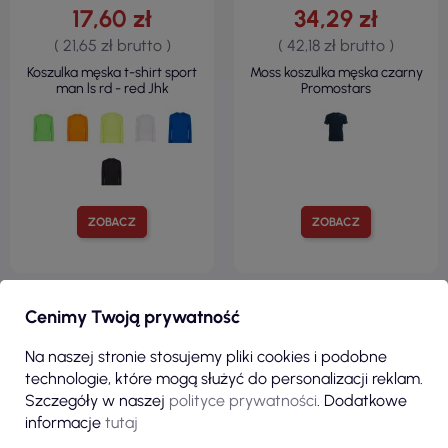
17,60 zł
34,29 zł
( 21,65 zł brutto )
( 42,18 zł brutto )
Koszulka męska t-shirt sport
Moss koszulka męska czarny
man ls rd - red Jhk
Promostars
ZOBACZ
ZOBACZ
Cenimy Twoją prywatność
Zobacz wszystkie produkty z kategorii
Na naszej stronie stosujemy pliki cookies i podobne
technologie, które mogą służyć do personalizacji reklam.
KLIENCI, KTÓRZY ZAKUPILI TEN
Szczegóły w naszej
polityce prywatności
. Dodatkowe
PRODUKT, KUPILI RÓWNIEŻ:
informacje
tutaj