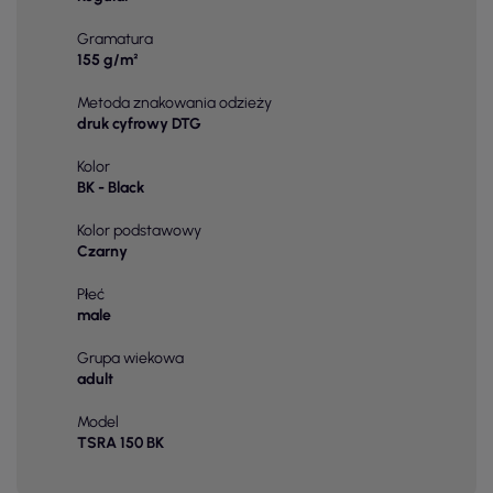
Gramatura
155 g/m²
Metoda znakowania odzieży
druk cyfrowy DTG
Kolor
BK - Black
Kolor podstawowy
Czarny
Płeć
male
Grupa wiekowa
adult
Model
TSRA 150 BK