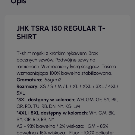
Opis
JHK TSRA 150 REGULAR T-
SHIRT
T-shirt męski z krótkim rękawem. Brak
bocznych szwów. Podwójne szwy na
ramionach. Wzmocniony lycrą ściągacz. Taśma
wzmacniająca. 100% bawełna stabilizowana.
Gramatura:
155g/m2
Rozmiary:
XS / S / M / L / XL / XXL / 3XL / 4XL/
5XL
*3XL dostępny w kolorach:
WH, GM, GF, SY, BK,
OR, RD, TU, RB, DN, NY, KG, LM
*4XL i 5XL dostępny w kolorach:
WH, GM, BK,
SY, OR, RD, RB, NY
AS - 98% bawełna / 2% wiskoza; GM - 85%
bawełna / 15% wiskoza; Fluor - 100% poliester