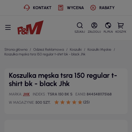
KONTAKT
WYCENA
RABATY
SZUKAJ
ZALOGUJ
PL/PLN
KOSZYK
Strona główna
Odzież Reklamowa
Koszulki
Koszulki Męskie
Koszulka męska tsra 150 regular t-shirt bk - black Jhk
Koszulka męska tsra 150 regular t-
shirt bk - black Jhk
MARKA
JHK
INDEKS
TSRA 150 BK S
EAN13
8445481175168
(25)
W MAGAZYNIE
500 SZT.