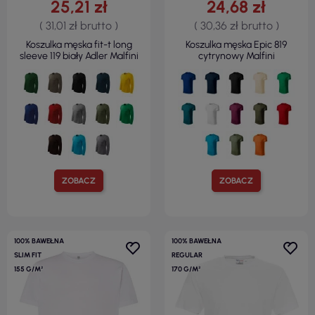
25,21 zł
24,68 zł
( 31,01 zł brutto )
( 30,36 zł brutto )
Koszulka męska fit-t long
Koszulka męska Epic 819
sleeve 119 biały Adler Malfini
cytrynowy Malfini
ZOBACZ
ZOBACZ
100% BAWEŁNA
100% BAWEŁNA
SLIM FIT
REGULAR
155 G/M²
170 G/M²