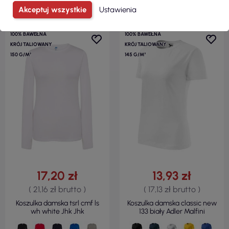
Akceptuj wszystkie
Ustawienia
100% BAWEŁNA
100% BAWEŁNA
KRÓJ TALIOWANY
KRÓJ TALIOWANY
150 G/M²
145 G/M²
17,20 zł
13,93 zł
( 21,16 zł brutto )
( 17,13 zł brutto )
Koszulka damska tsrl cmf ls
Koszulka damska classic new
wh white Jhk Jhk
133 biały Adler Malfini