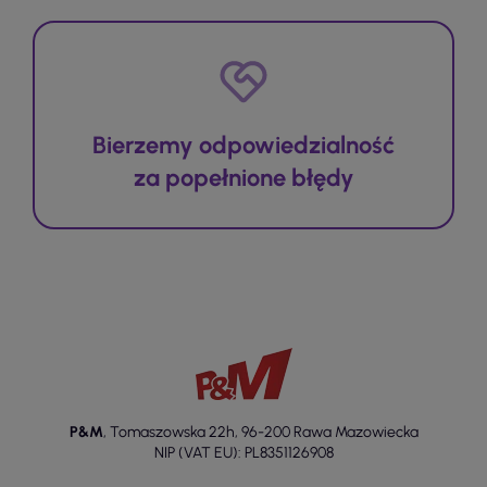
Bierzemy odpowiedzialność
za popełnione błędy
P&M
,
Tomaszowska 22h
,
96-200 Rawa Mazowiecka
NIP (VAT EU): PL8351126908