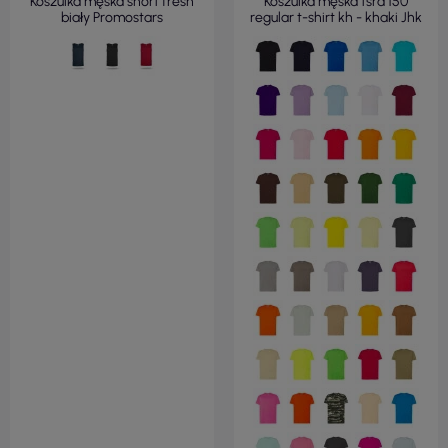
Koszulka męska short fresh
Koszulka męska tsra 150
biały Promostars
regular t-shirt kh - khaki Jhk