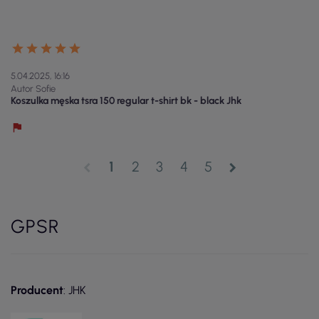
5.04.2025, 16:16
Autor Sofie
Koszulka męska tsra 150 regular t-shirt bk - black Jhk
1
2
3
4
5
chevron_left
chevron_right
GPSR
Producent
: JHK