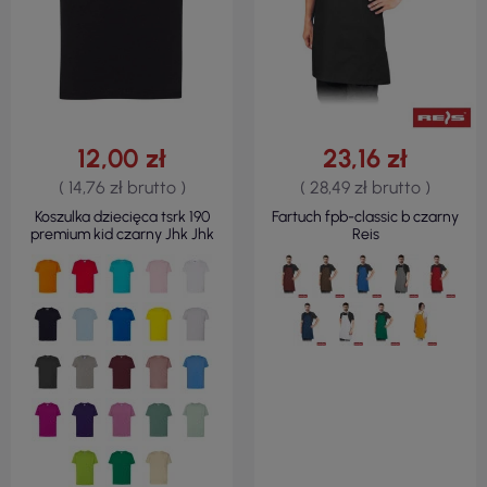
12,00 zł
23,16 zł
( 14,76 zł brutto )
( 28,49 zł brutto )
Koszulka dziecięca tsrk 190
Fartuch fpb-classic b czarny
premium kid czarny Jhk Jhk
Reis