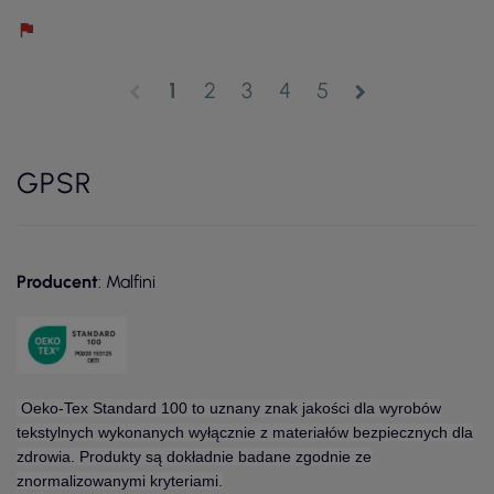
1
2
3
4
5
chevron_left
chevron_right
GPSR
Producent
: Malfini
Oeko-Tex Standard 100 to uznany znak jakości dla wyrobów
tekstylnych wykonanych wyłącznie z materiałów bezpiecznych dla
zdrowia. Produkty są dokładnie badane zgodnie ze
znormalizowanymi kryteriami.