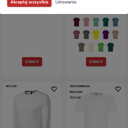
Akceptuj wszystkie
Ustawienia
ZOBACZ
ZOBACZ
160 G/M²
100% BAWEŁNA
REGULAR
170 G/M²