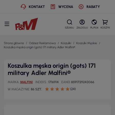
KONTAKT
WYCENA
RABATY
SZUKAJ
ZALOGUJ
PL/PLN
KOSZYK
Strona główna
Odzież Reklamowa
Koszulki
Koszulki Męskie
Koszulka męska origin (gots) 171 military Adler Malfini®
Koszulka męska origin (gots) 171
military Adler Malfini®
MARKA
MALFINI
INDEKS
1716914
EAN13
8591729243066
(24)
W MAGAZYNIE
86 SZT.