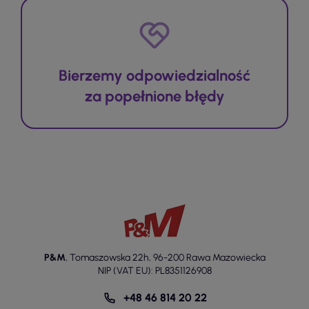
Bierzemy odpowiedzialność
za popełnione błędy
P&M
,
Tomaszowska 22h
,
96-200 Rawa Mazowiecka
NIP (VAT EU): PL8351126908
+48 46 814 20 22