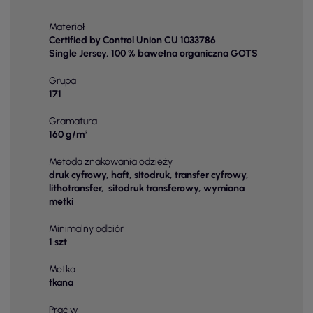
Materiał
Certified by Control Union CU 1033786
Single Jersey, 100 % bawełna organiczna GOTS
Grupa
171
Gramatura
160 g/m²
Metoda znakowania odzieży
druk cyfrowy, haft, sitodruk, transfer cyfrowy,
lithotransfer, sitodruk transferowy, wymiana
metki
Minimalny odbiór
1 szt
Metka
tkana
Prać w