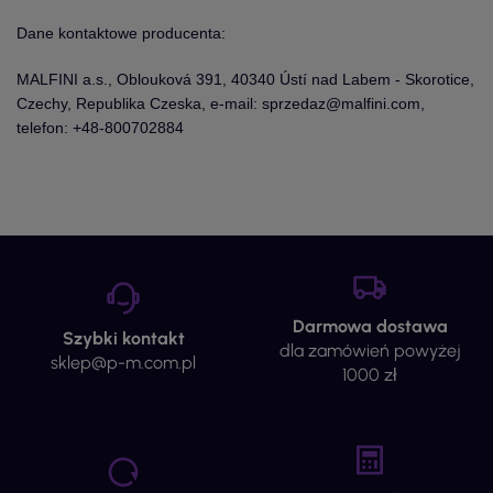
Dane kontaktowe producenta:
MALFINI a.s., Oblouková 391, 40340 Ústí nad Labem - Skorotice,
Czechy, Republika Czeska, e-mail: sprzedaz@malfini.com,
telefon: +48-800702884
Darmowa dostawa
Szybki kontakt
dla zamówień powyżej
sklep@p-m.com.pl
1000 zł