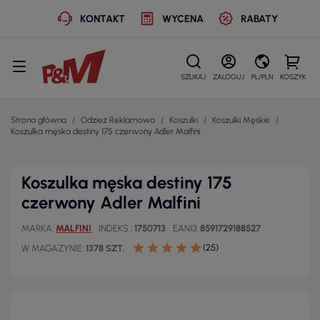
KONTAKT
WYCENA
RABATY
SZUKAJ
ZALOGUJ
PL/PLN
KOSZYK
Strona główna
Odzież Reklamowa
Koszulki
Koszulki Męskie
Koszulka męska destiny 175 czerwony Adler Malfini
Koszulka męska destiny 175
czerwony Adler Malfini
MARKA
MALFINI
INDEKS
1750713
EAN13
8591729188527
(25)
W MAGAZYNIE
1378 SZT.