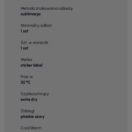
Metoda znakowania odzieży
sublimacja
Minimalny odbiór
1 szt
Szt. w woreczk
1 szt
Metka
sticker label
Prać w
30 °C
Szybkoschnący
extra dry
Zabiegi
płaskie szwy
Cool/Warm