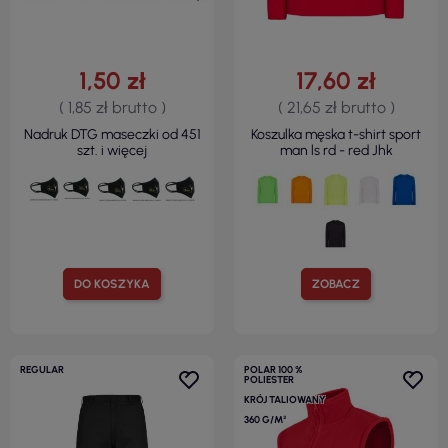
1,50 zł
17,60 zł
( 1,85 zł brutto )
( 21,65 zł brutto )
Nadruk DTG maseczki od 451
Koszulka męska t-shirt sport
szt. i więcej
man ls rd - red Jhk
DO KOSZYKA
ZOBACZ
REGULAR
POLAR 100 %
POLIESTER
KRÓJ TALIOWANY
360 G/M²