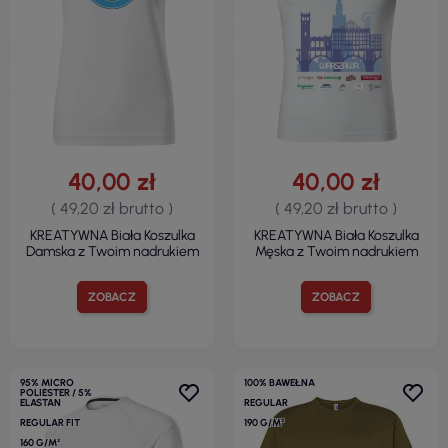
40,00 zł
40,00 zł
( 49,20 zł brutto )
( 49,20 zł brutto )
KREATYWNA Biała Koszulka
KREATYWNA Biała Koszulka
Damska z Twoim nadrukiem
Męska z Twoim nadrukiem
ZOBACZ
ZOBACZ
95% MICRO
100% BAWEŁNA
POLIESTER / 5%
ELASTAN
REGULAR
REGULAR FIT
190 G/M²
160 G/M²