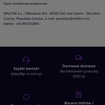
Dane kontaktowe producenta:
MALFINI a.s., Oblouková 391, 40340 Ústí nad Labem - Skorotice,
Czechy, Republika Czeska, e-mail: sprzedaz@malfini.com,
telefon: +48-800702884
Darmowa dostawa
Szybki kontakt
dla zamówień powyżej
sklep@p-m.com.pl
1000 zł
Wycena Haftów /