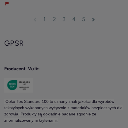
1
2
3
4
5
chevron_left
chevron_right
GPSR
Producent
: Malfini
Oeko-Tex Standard 100 to uznany znak jakości dla wyrobów
tekstylnych wykonanych wyłącznie z materiałów bezpiecznych dla
zdrowia. Produkty są dokładnie badane zgodnie ze
znormalizowanymi kryteriami.