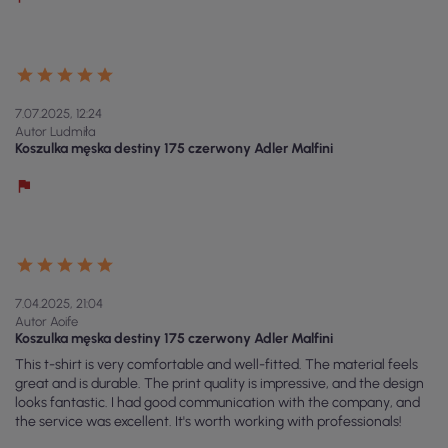
7.07.2025, 12:24
Autor Ludmiła
Koszulka męska destiny 175 czerwony Adler Malfini
7.04.2025, 21:04
Autor Aoife
Koszulka męska destiny 175 czerwony Adler Malfini
This t-shirt is very comfortable and well-fitted. The material feels
great and is durable. The print quality is impressive, and the design
looks fantastic. I had good communication with the company, and
the service was excellent. It's worth working with professionals!