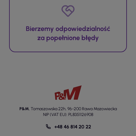
Bierzemy odpowiedzialność
za popełnione błędy
P&M
,
Tomaszowska 22h
,
96-200 Rawa Mazowiecka
NIP (VAT EU): PL8351126908
+48 46 814 20 22