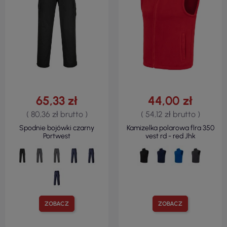
65,33 zł
44,00 zł
( 80,36 zł brutto )
( 54,12 zł brutto )
Spodnie bojówki czarny
Kamizelka polarowa flra 350
Portwest
vest rd - red Jhk
ZOBACZ
ZOBACZ