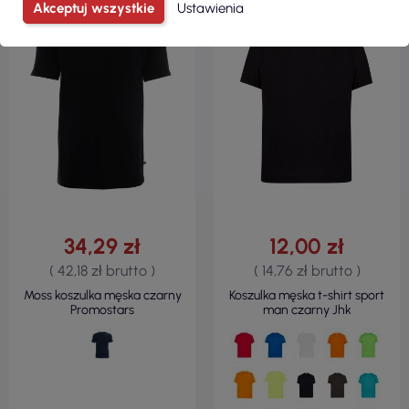
Akceptuj wszystkie
Ustawienia
REGULAR
130 G/M²
34,29 zł
12,00 zł
( 42,18 zł brutto )
( 14,76 zł brutto )
Moss koszulka męska czarny
Koszulka męska t-shirt sport
Promostars
man czarny Jhk