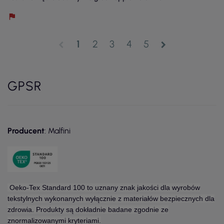
1
2
3
4
5
chevron_left
chevron_right
GPSR
Producent
: Malfini
Oeko-Tex Standard 100 to uznany znak jakości dla wyrobów
tekstylnych wykonanych wyłącznie z materiałów bezpiecznych dla
zdrowia. Produkty są dokładnie badane zgodnie ze
znormalizowanymi kryteriami.