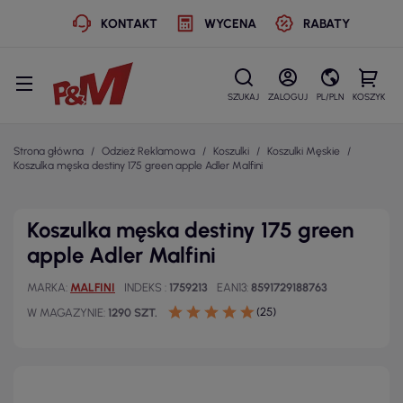
KONTAKT
WYCENA
RABATY
SZUKAJ
ZALOGUJ
PL/PLN
KOSZYK
Strona główna
Odzież Reklamowa
Koszulki
Koszulki Męskie
Koszulka męska destiny 175 green apple Adler Malfini
Koszulka męska destiny 175 green
apple Adler Malfini
MARKA
MALFINI
INDEKS
1759213
EAN13
8591729188763
(25)
W MAGAZYNIE
1290 SZT.