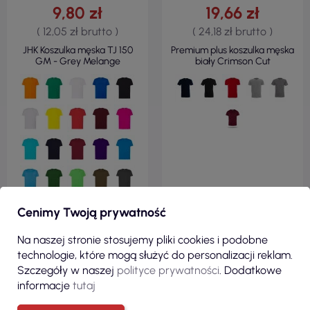
9,80 zł
19,66 zł
( 12,05 zł brutto )
( 24,18 zł brutto )
JHK Koszulka męska TJ 150
Premium plus koszulka męska
GM - Grey Melange
biały Crimson Cut
Cenimy Twoją prywatność
Na naszej stronie stosujemy pliki cookies i podobne
ZOBACZ
ZOBACZ
technologie, które mogą służyć do personalizacji reklam.
Szczegóły w naszej
polityce prywatności
. Dodatkowe
informacje
tutaj
100% POLIESTER