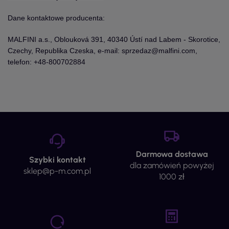
Dane kontaktowe producenta:
MALFINI a.s., Oblouková 391, 40340 Ústí nad Labem - Skorotice,
Czechy, Republika Czeska, e-mail: sprzedaz@malfini.com,
telefon: +48-800702884
Darmowa dostawa
Szybki kontakt
dla zamówień powyżej
sklep@p-m.com.pl
1000 zł