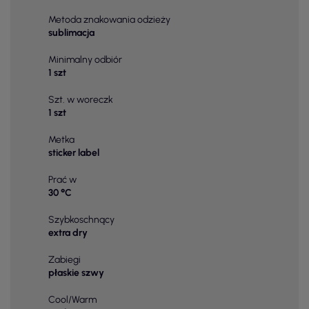
Metoda znakowania odzieży
sublimacja
Minimalny odbiór
1 szt
Szt. w woreczk
1 szt
Metka
sticker label
Prać w
30 °C
Szybkoschnący
extra dry
Zabiegi
płaskie szwy
Cool/Warm