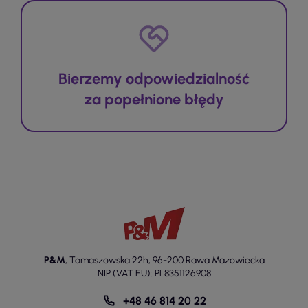
Bierzemy odpowiedzialność
za popełnione błędy
P&M
,
Tomaszowska 22h
,
96-200 Rawa Mazowiecka
NIP (VAT EU): PL8351126908
+48 46 814 20 22