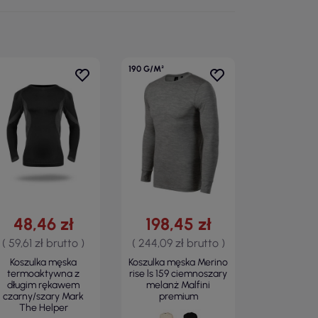
190 G/M²
48,46 zł
198,45 zł
( 59,61 zł brutto )
( 244,09 zł brutto )
Koszulka męska
Koszulka męska Merino
termoaktywna z
rise ls 159 ciemnoszary
długim rękawem
melanż Malfini
czarny/szary Mark
premium
The Helper