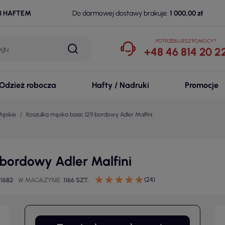
B HAFTEM
Do darmowej dostawy brakuje:
1 000,00 zł
POTRZEBUJESZ POMOCY?
+48 46 814 20 2
Odzież robocza
Hafty / Nadruki
Promocje
Męskie
Koszulka męska basic 129 bordowy Adler Malfini
 bordowy Adler Malfini
(24)
1682
W MAGAZYNIE
1166 SZT.