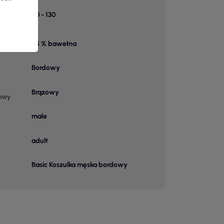
k w
90 - 130
85 % bawełna
 1
Bordowy
Brązowy
owy
male
adult
Basic Koszulka męska bordowy