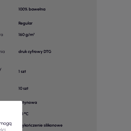
100% bawełna
Regular
ra
160 g/m²
nia
druk cyfrowy DTG
y
1 szt
10 szt
satynowa
40 °C
e mogą
wykończenie silikonowe
ści
.