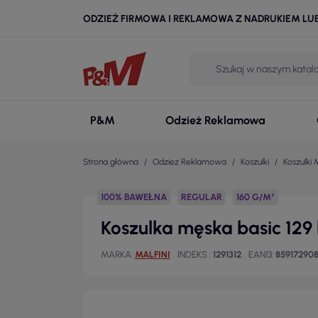
ODZIEŻ FIRMOWA I REKLAMOWA Z NADRUKIEM LU
P&M
Odzież Reklamowa
Strona główna
Odzież Reklamowa
Koszulki
Koszulki 
100% BAWEŁNA
REGULAR
160 G/M²
Koszulka męska basic 129
MARKA
MALFINI
INDEKS
1291312
EAN13
859172908