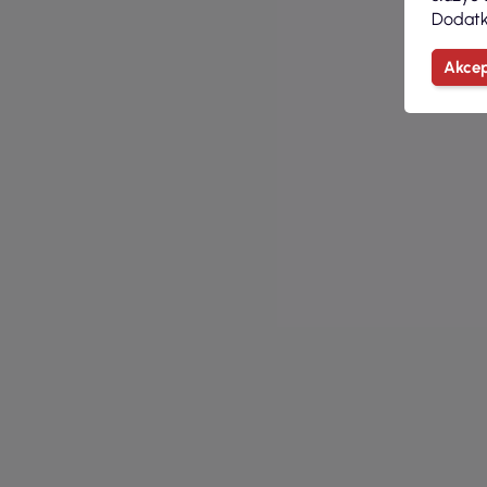
Dodatk
Akcep