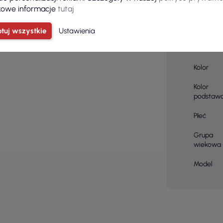
owe informacje
tutaj
Ilość sztu
kartonie
tuj wszystkie
Ustawienia
Skład
materiału
Kolor
Kolor
podstaw
Płeć
Grupa
wiekowa
Model