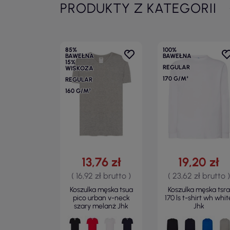
PRODUKTY Z KATEGORII
85%
100%
BAWEŁNA
BAWEŁNA
15%
REGULAR
WISKOZA
170 G/M²
REGULAR
160 G/M²
13,76 zł
19,20 zł
( 16,92 zł brutto )
( 23,62 zł brutto )
Koszulka męska tsua
Koszulka męska tsra
pico urban v-neck
170 ls t-shirt wh whit
szary melanż Jhk
Jhk