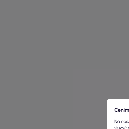
Cenim
Na nasz
służyć 