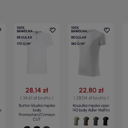
100%
100%
BAWEŁNA
BAWEŁNA
REGULAR
REGULAR
170 G/M²
180 G/M²
28,14 zł
22,80 zł
( 34,61 zł brutto )
( 28,04 zł brutto )
Button bluzka męska
Koszulka męska viper
e
biały
143 biały Adler Malfini
Promostars/Crimson
CUT