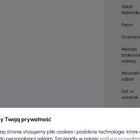
Skład
Materiału
Fason
Gramatu
Metoda
znakowa
odzieży
Minimaln
odbiór
Szt. w
woreczk
Metka
y Twoją prywatność
Prać w
ej stronie stosujemy pliki cookies i podobne technologie, któr
Zabiegi
do personalizacji reklam. Szczegóły w naszej
polityce prywatno