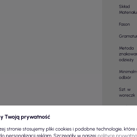
Skład
Materiału
Fason
Gramatu
Metoda
znakowa
odzieży
Minimaln
odbiór
Szt. w
woreczk
Metka
y Twoją prywatność
Prać w
ej stronie stosujemy pliki cookies i podobne technologie, któr
Zabiegi
do personalizacji reklam. Szczegóły w naszej
polityce prywatno