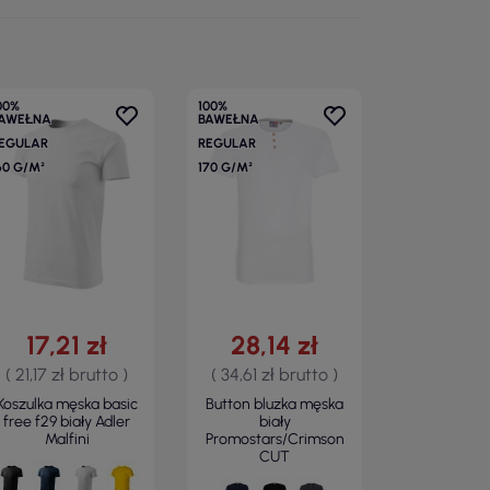
00%
100%
AWEŁNA
BAWEŁNA
EGULAR
REGULAR
60 G/M²
170 G/M²
17,21 zł
28,14 zł
( 21,17 zł brutto )
( 34,61 zł brutto )
Koszulka męska basic
Button bluzka męska
free f29 biały Adler
biały
Malfini
Promostars/Crimson
CUT