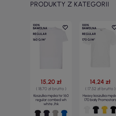
PRODUKTY Z KATEGORII
100%
100%
BAWEŁNA
BAWEŁNA
REGULAR
REGULAR
160 G/M²
170 G/M²
15,20 zł
14,24 zł
( 18,70 zł brutto )
( 17,52 zł brutto )
Koszulka męska tsr 160
Heavy koszulka męs
regular combed wh
170 biały Promostar
white Jhk