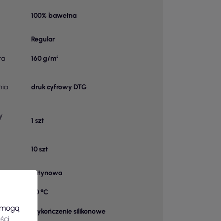
100% bawełna
Regular
ra
160 g/m²
nia
druk cyfrowy DTG
y
1 szt
10 szt
satynowa
40 °C
e mogą
wykończenie silikonowe
ści
.