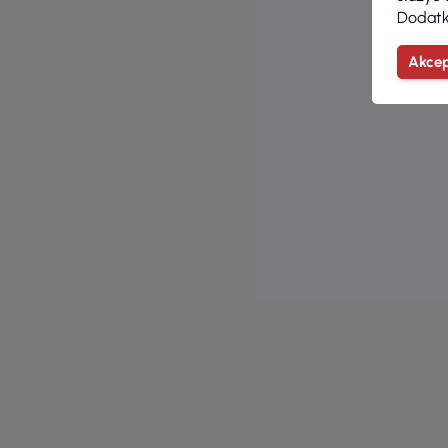
Dodatk
Akcep