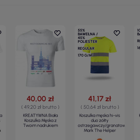
55%
1
BAWEŁNA /
B
45%
R
POLIESTER
1
REGULAR
170 G/M²
40,00 zł
41,17 zł
( 49,20 zł brutto )
( 50,64 zł brutto )
ka
KREATYWNA Biała
Koszulka męska hi-vis
s
Koszulka Męska z
duo zółty
Twoim nadrukiem
ostrzegawczy/granatowy
Mark The Helper