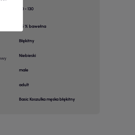
k w
90 - 130
85 % bawełna
 1
Błękitny
Niebieski
owy
male
adult
Basic Koszulka męska błękitny