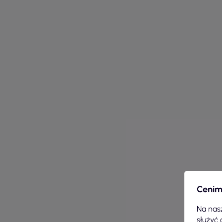
Cenim
Na nasz
służyć 