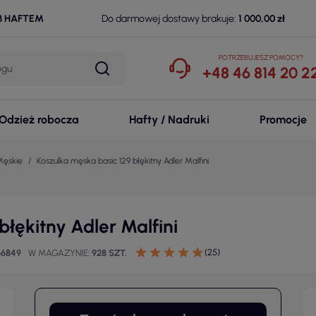
B HAFTEM
Do darmowej dostawy brakuje:
1 000,00 zł
POTRZEBUJESZ POMOCY?
+48 46 814 20 2
Odzież robocza
Hafty / Nadruki
Promocje
Męskie
Koszulka męska basic 129 błękitny Adler Malfini
błękitny Adler Malfini
(25)
66849
W MAGAZYNIE
928 SZT.