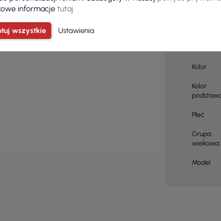
owe informacje
tutaj
Ilość sztu
kartonie
tuj wszystkie
Ustawienia
Skład
materiału
Kolor
Kolor
podstaw
Płeć
Grupa
wiekowa
Model