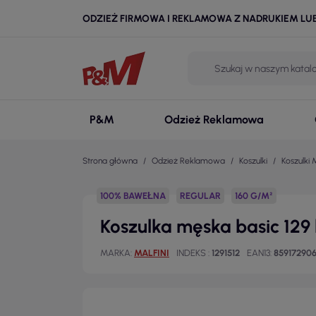
ODZIEŻ FIRMOWA I REKLAMOWA Z NADRUKIEM LU
P&M
Odzież Reklamowa
Strona główna
Odzież Reklamowa
Koszulki
Koszulki 
100% BAWEŁNA
REGULAR
160 G/M²
Koszulka męska basic 129 
MARKA
MALFINI
INDEKS
1291512
EAN13
85917290