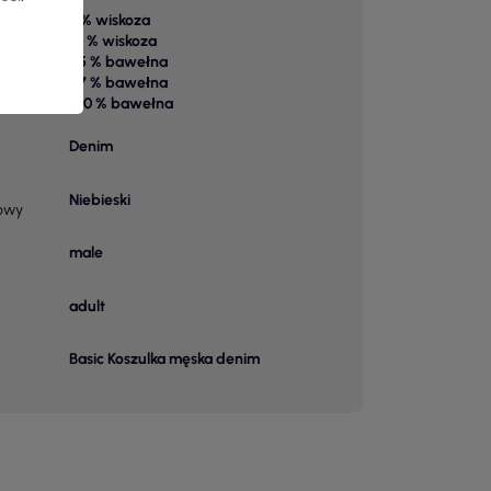
3 % wiskoza
15 % wiskoza
85 % bawełna
 1
97 % bawełna
100 % bawełna
Denim
Niebieski
owy
male
adult
Basic Koszulka męska denim