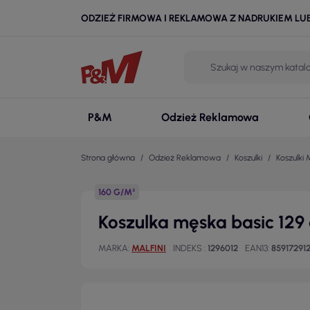
ODZIEŻ FIRMOWA I REKLAMOWA Z NADRUKIEM LU
P&M
Odzież Reklamowa
Strona główna
Odzież Reklamowa
Koszulki
Koszulki 
160 G/M²
Koszulka męska basic 129 
MARKA
MALFINI
INDEKS
1296012
EAN13
85917291