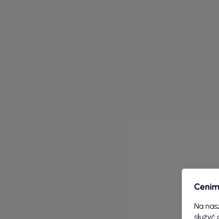
Cenim
Na nasz
służyć 