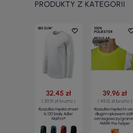
PRODUKTY Z KATEGORII
180 G/M²
100%
POLIESTER
REGULAR
150 G/M²
32,45 zł
39,96 zł
( 39,91 zł brutto )
( 49,15 zł brutto )
Koszulka męska street
Koszulka męska hi-vis
ls 130 biały Adler
długim rękawem zółt
Malfini®
ostrzegawczy/grana
MARK the helper