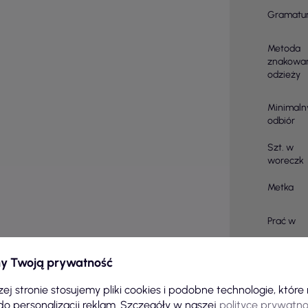
Gramatu
Metoda
znakowa
odzieży
Minimaln
odbiór
Szt. w
woreczk
Metka
Prać w
Zabiegi
y Twoją prywatność
Ilość sztu
ej stronie stosujemy pliki cookies i podobne technologie, któr
kartonie
do personalizacji reklam. Szczegóły w naszej
polityce prywatno