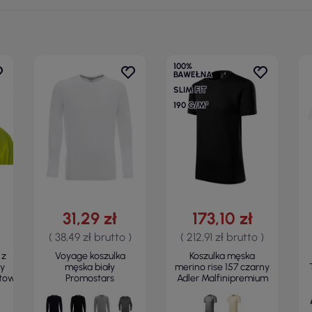
100%
BAWEŁNA
SLIM FIT
190 G/M²
31,29 zł
173,10 zł
( 38,49 zł brutto )
( 212,91 zł brutto )
 z
Voyage koszulka
Koszulka męska
y
męska biały
merino rise 157 czarny
towy
Promostars
Adler Malfinipremium