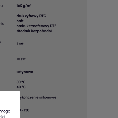
ra
160 g/m²
druk cyfrowy DTG
haft
nia
nadruk transferowy DTF
sitodruk bezpośredni
y
1 szt
10 szt
satynowa
30 °C
40 °C
wykończenie silikonowe
k w
90 - 130
e mogą
ści
.