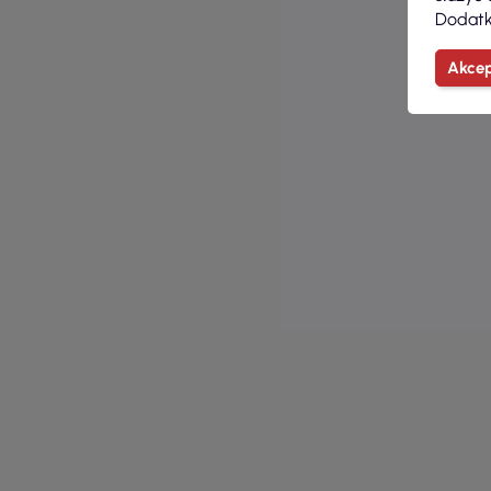
Dodatk
Akcep