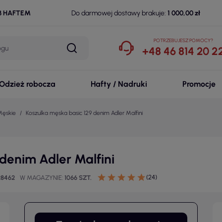
B HAFTEM
Do darmowej dostawy brakuje:
1 000,00 zł
POTRZEBUJESZ POMOCY?
+48 46 814 20 2
Odzież robocza
Hafty / Nadruki
Promocje
Męskie
Koszulka męska basic 129 denim Adler Malfini
denim Adler Malfini
(24)
28462
W MAGAZYNIE
1066 SZT.