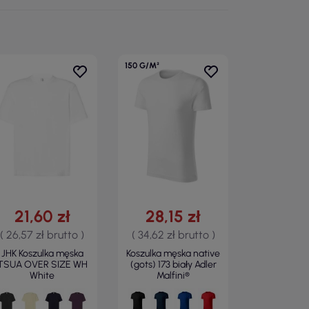
150 G/M²
21,60 zł
28,15 zł
( 26,57 zł brutto )
( 34,62 zł brutto )
JHK Koszulka męska
Koszulka męska native
TSUA OVER SIZE WH
(gots) 173 biały Adler
White
Malfini®