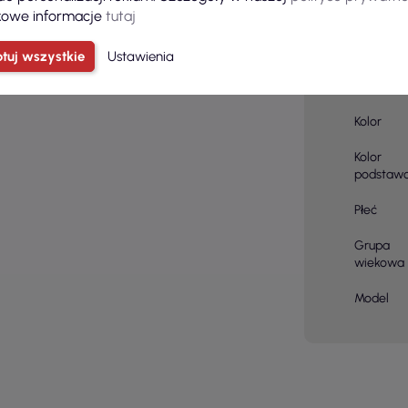
owe informacje
tutaj
Skład
tuj wszystkie
Ustawienia
materiału
Kolor
Kolor
podstaw
Płeć
Grupa
wiekowa
Model