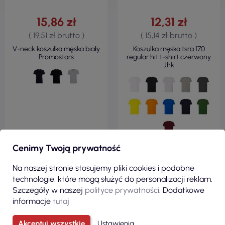
15,86 zł
12,31 zł
( 19,51 zł brutto )
( 15,14 zł brutto )
V-neck koszulka męska biały
Koszulka męska tsra 170
Promostars
regular hit t-shirt czerwony
Jhk
Cenimy Twoją prywatność
ZOBACZ
ZOBACZ
Na naszej stronie stosujemy pliki cookies i podobne
technologie, które mogą służyć do personalizacji reklam.
Szczegóły w naszej
polityce prywatności
. Dodatkowe
informacje
tutaj
Zobacz wszystkie produkty z kategorii
Akceptuj wszystkie
Ustawienia