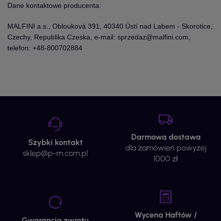
Dane kontaktowe producenta:
MALFINI a.s., Oblouková 391, 40340 Ústí nad Labem - Skorotice,
Czechy, Republika Czeska, e-mail: sprzedaz@malfini.com,
telefon: +48-800702884
Darmowa dostawa
Szybki kontakt
dla zamówień powyżej
sklep@p-m.com.pl
1000 zł
Wycena Haftów /
Gwarancja zwrotu