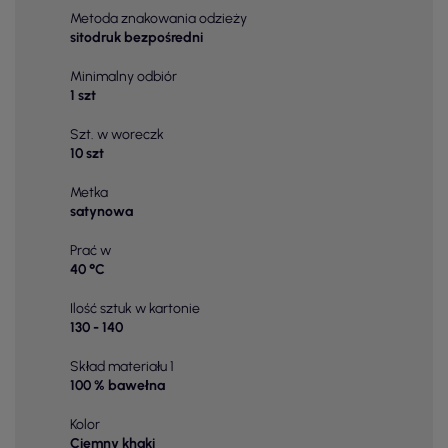
Metoda znakowania odzieży
sitodruk bezpośredni
Minimalny odbiór
1 szt
Szt. w woreczk
10 szt
Metka
satynowa
Prać w
40 °C
Ilość sztuk w kartonie
130 - 140
Skład materiału 1
100 % bawełna
Kolor
Ciemny khaki