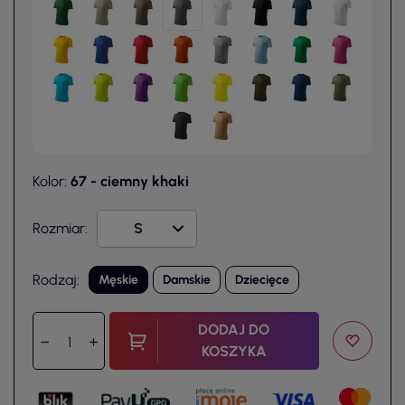
Kolor:
67 - ciemny khaki
Rozmiar:
Rodzaj:
Męskie
Damskie
Dziecięce
DODAJ DO
KOSZYKA