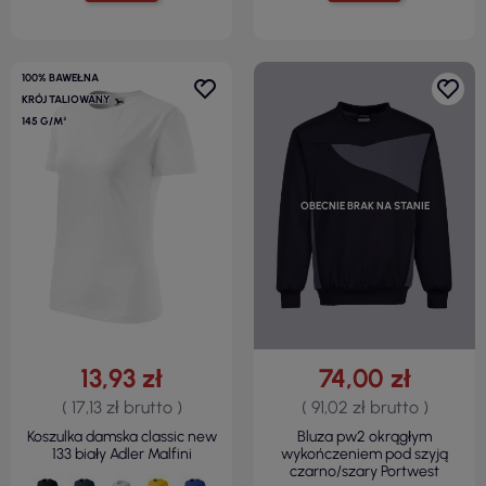
100% BAWEŁNA
KRÓJ TALIOWANY
145 G/M²
OBECNIE BRAK NA STANIE
13,93 zł
74,00 zł
( 17,13 zł brutto )
( 91,02 zł brutto )
Koszulka damska classic new
Bluza pw2 okrągłym
133 biały Adler Malfini
wykończeniem pod szyją
czarno/szary Portwest