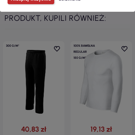
KLIENCI, KTÓRZY ZAKUPILI TEN
PRODUKT, KUPILI RÓWNIEŻ:
300 G/M²
100% BAWEŁNA
REGULAR
150 G/M²
40,83 zł
19,13 zł