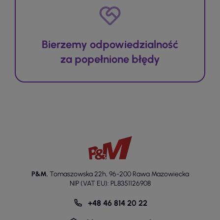
Bierzemy odpowiedzialność
za popełnione błędy
P&M
,
Tomaszowska 22h
,
96-200 Rawa Mazowiecka
NIP (VAT EU): PL8351126908
+48 46 814 20 22