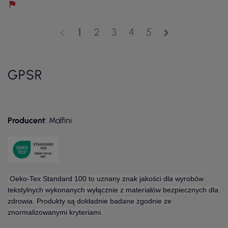
1
2
3
4
5
chevron_left
chevron_right
GPSR
Producent
: Malfini
Oeko-Tex Standard 100 to uznany znak jakości dla wyrobów
tekstylnych wykonanych wyłącznie z materiałów bezpiecznych dla
zdrowia. Produkty są dokładnie badane zgodnie ze
znormalizowanymi kryteriami.