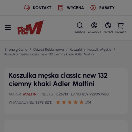
KONTAKT
WYCENA
RABATY
SZUKAJ
ZALOGUJ
PL/PLN
KOSZYK
Strona główna
Odzież Reklamowa
Koszulki
Koszulki Męskie
Koszulka męska classic new 132 ciemny khaki Adler Malfini
Koszulka męska classic new 132
ciemny khaki Adler Malfini
MARKA
MALFINI
INDEKS
1326713
EAN13
8591729097980
(25)
W MAGAZYNIE
3878 SZT.