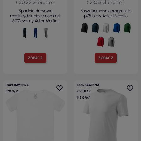
( 50,22 zł brutto )
( 23,53 zł brutto )
Spodnie dresowe
Koszulka unisex progress ls
męskie/dziecięce comfort
p75 biały Adler Piccolio
607 czarny Adler Malfini
ZOBACZ
ZOBACZ
100% BAWEŁNA
100% BAWEŁNA
170 G/M²
REGULAR
145 G/M²