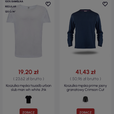
100% BAWEŁNA
REGULAR
120 G/M²
19,20 zł
41,43 zł
( 23,62 zł brutto )
( 50,96 zł brutto )
Koszulka męska tsuaslb urban
Koszulka męska prime jasny
slub man wh white Jhk
granatowy Crimson Cut
ZOBACZ
ZOBACZ