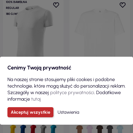
100% BAWEŁNA
REGULAR
180 G/M²
Cenimy Twoją prywatność
Na naszej stronie stosujemy pliki cookies i podobne
22,80 zł
21,60 zł
technologie, które mogą służyć do personalizacji reklam.
( 28,04 zł brutto )
( 26,57 zł brutto )
Szczegóły w naszej
polityce prywatności
. Dodatkowe
informacje
tutaj
Koszulka męska viper 143 biały
JHK Koszulka męska TSUA
Adler Malfini
OVER SIZE WH White
Akceptuj wszystkie
Ustawienia