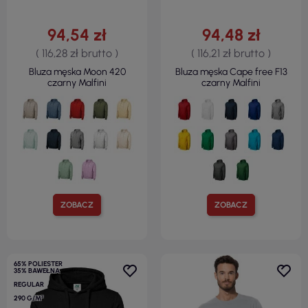
94,54 zł
94,48 zł
( 116,28 zł brutto )
( 116,21 zł brutto )
Bluza męska Moon 420
Bluza męska Cape free F13
czarny Malfini
czarny Malfini
ZOBACZ
ZOBACZ
65% POLIESTER
35% BAWEŁNA
REGULAR
290 G/M²