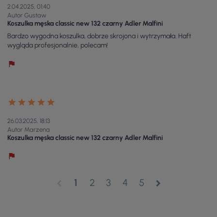
2.04.2025, 01:40
Autor Gustaw
Koszulka męska classic new 132 czarny Adler Malfini
Bardzo wygodna koszulka, dobrze skrojona i wytrzymała. Haft
wygląda profesjonalnie, polecam!
26.03.2025, 18:13
Autor Marzena
Koszulka męska classic new 132 czarny Adler Malfini
1
2
3
4
5
chevron_left
chevron_right