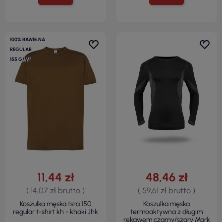
100% BAWEŁNA
REGULAR
155 G/M²
11,44 zł
48,46 zł
( 14,07 zł brutto )
( 59,61 zł brutto )
Koszulka męska tsra 150
Koszulka męska
regular t-shirt kh - khaki Jhk
termoaktywna z długim
rękawem czarny/szary Mark