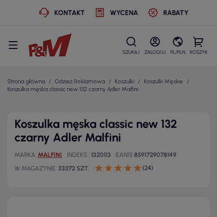
KONTAKT
WYCENA
RABATY
SZUKAJ
ZALOGUJ
PL/PLN
KOSZYK
Strona główna
Odzież Reklamowa
Koszulki
Koszulki Męskie
Koszulka męska classic new 132 czarny Adler Malfini
Koszulka męska classic new 132
czarny Adler Malfini
MARKA
MALFINI
INDEKS
1320113
EAN13
8591729078149
(24)
W MAGAZYNIE
33372 SZT.