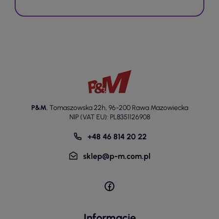
P&M
,
Tomaszowska 22h
,
96-200 Rawa Mazowiecka
NIP (VAT EU): PL8351126908
+48 46 814 20 22
sklep@p-m.com.pl
Informacje