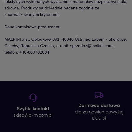
tekstylnych wykonanych wyłącznie z materiałów bezpiecznych dla
zdrowia. Produkty są dokładnie badane zgodnie ze
znormalizowanymi kryteriami.
Dane kontaktowe producenta:
MALFINI a.s., Oblouková 391, 40340 Ústí nad Labem - Skorotice,
Czechy, Republika Czeska, e-mail: sprzedaz@malfini.com,
telefon: +48-800702884
Darmowa dostawa
Szybki kontakt
dla zamówień powyżej
sklep@p-m.com.pl
1000 zł