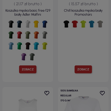
( 21,17 zł brutto )
( 15,57 zł brutto )
Koszulka męska basic free f29
Chill koszulka męska biały
biały Adler Malfini
Promostars
ZOBACZ
ZOBACZ
100% BAWEŁNA
REGULAR
170 G/M²