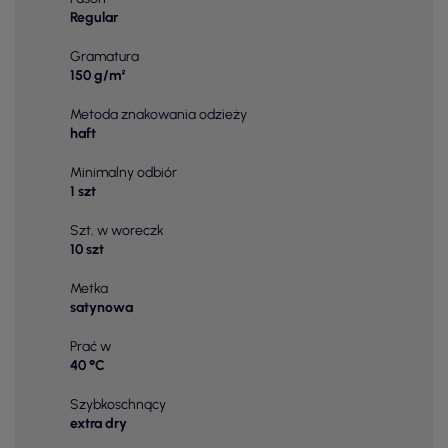
Regular
Gramatura
150 g/m²
Metoda znakowania odzieży
haft
Minimalny odbiór
1 szt
Szt. w woreczk
10 szt
Metka
satynowa
Prać w
40 °C
Szybkoschnący
extra dry