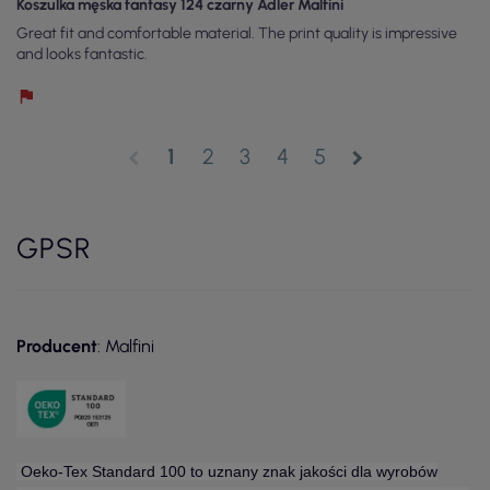
Koszulka męska fantasy 124 czarny Adler Malfini
Great fit and comfortable material. The print quality is impressive
and looks fantastic.
1
2
3
4
5
chevron_left
chevron_right
GPSR
Producent
: Malfini
Oeko-Tex Standard 100 to uznany znak jakości dla wyrobów