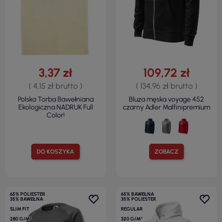
3,37 zł
109,72 zł
( 4,15 zł brutto )
( 134,96 zł brutto )
Polska Torba Bawełniana
Bluza męska voyage 452
Ekologiczna NADRUK Full
czarny Adler Malfinipremium
Color!
DO KOSZYKA
ZOBACZ
65% POLIESTER
65% BAWEŁNA
35% BAWEŁNA
35% POLIESTER
SLIM FIT
REGULAR
280 G/M²
320 G/M²