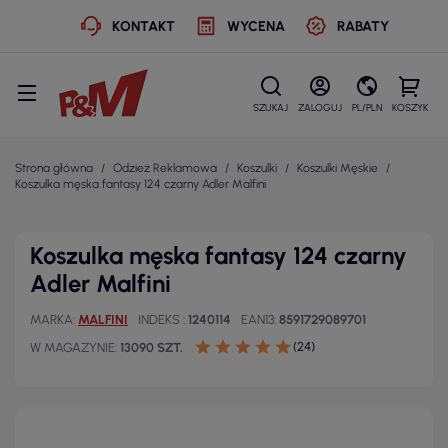
KONTAKT
WYCENA
RABATY
SZUKAJ
ZALOGUJ
PL/PLN
KOSZYK
Strona główna
Odzież Reklamowa
Koszulki
Koszulki Męskie
Koszulka męska fantasy 124 czarny Adler Malfini
Koszulka męska fantasy 124 czarny
Adler Malfini
MARKA
MALFINI
INDEKS
1240114
EAN13
8591729089701
(24)
W MAGAZYNIE
13090 SZT.