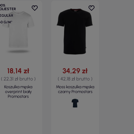
00%
OLIESTER
EGULAR
60 G/M²
18,14 zł
34,29 zł
( 22,31 zł brutto )
( 42,18 zł brutto )
Koszulka męska
Moss koszulka męska
overprint biały
czarny Promostars
Promostars