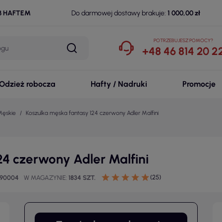
B HAFTEM
Do darmowej dostawy brakuje:
1 000,00 zł
POTRZEBUJESZ POMOCY?
+48 46 814 20 2
Odzież robocza
Hafty / Nadruki
Promocje
Męskie
Koszulka męska fantasy 124 czerwony Adler Malfini
24 czerwony Adler Malfini
(25)
090004
W MAGAZYNIE
1834 SZT.