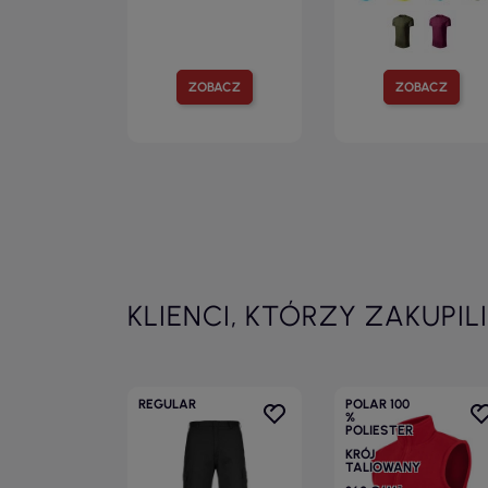
ZOBACZ
ZOBACZ
KLIENCI, KTÓRZY ZAKUPIL
REGULAR
POLAR 100
%
POLIESTER
KRÓJ
TALIOWANY