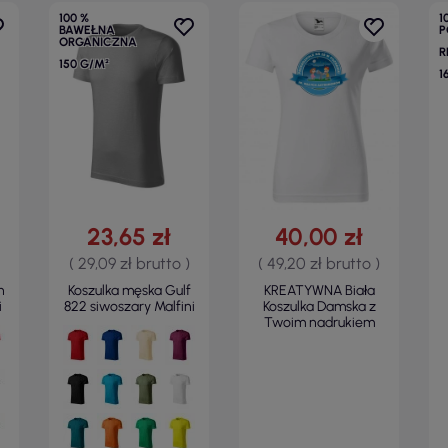
100 %
1
BAWEŁNA
P
ORGANICZNA
R
150 G/M²
1
23,65 zł
40,00 zł
( 29,09 zł brutto )
( 49,20 zł brutto )
n
Koszulka męska Gulf
KREATYWNA Biała
i
822 siwoszary Malfini
Koszulka Damska z
Twoim nadrukiem