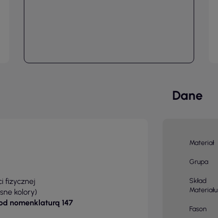
Dane
Materiał
Grupa
i fizycznej
Skład
Materiału
sne kolory)
pod nomenklaturą 147
Fason