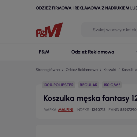
ODZIEŻ FIRMOWA I REKLAMOWA Z NADRUKIEM LU
P&M
Odzież Reklamowa
Strona główna
Odzież Reklamowa
Koszulki
Koszulki 
100% POLIESTER
REGULAR
150 G/M²
Koszulka męska fantasy 1
MARKA
MALFINI
INDEKS
1240713
EAN13
8591729