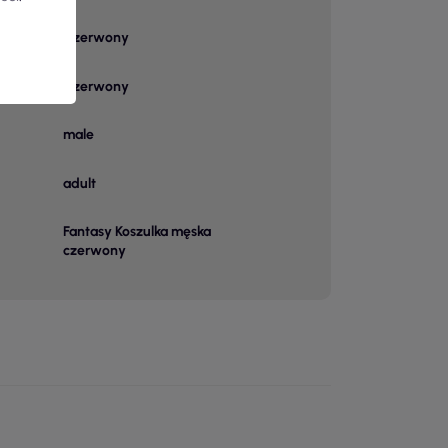
Czerwony
Czerwony
owy
male
adult
Fantasy Koszulka męska
czerwony