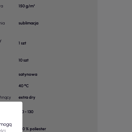
ra
150 g/m²
nia
sublimacja
y
1 szt
10 szt
satynowa
40 °C
chnący
extra dry
k w
110 - 130
e mogą
100 % poliester
ści
.
 1