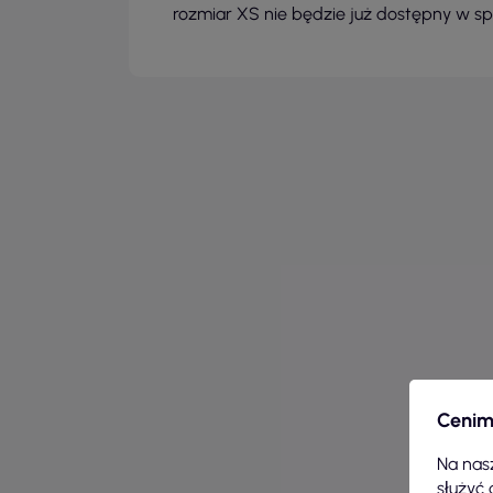
rozmiar XS nie będzie już dostępny w s
Cenim
Na nasz
służyć 