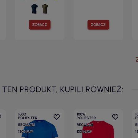
ZOBACZ
ZOBACZ
I TEN PRODUKT, KUPILI RÓWNIEŻ:
100%
100%
1
POLIESTER
POLIESTER
P
REGULAR
REGULAR
R
130 G/M²
130 G/M²
1