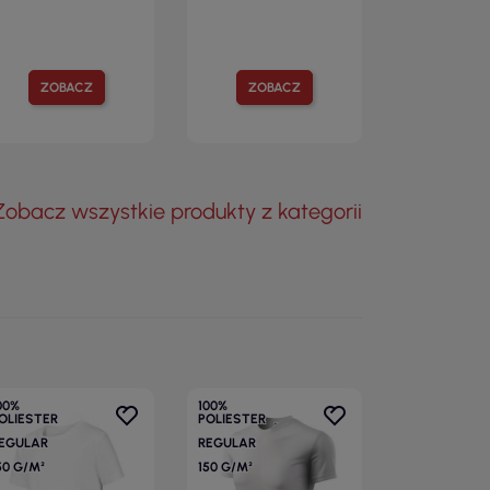
ZOBACZ
ZOBACZ
Zobacz wszystkie produkty z kategorii
00%
100%
OLIESTER
POLIESTER
EGULAR
REGULAR
50 G/M²
150 G/M²