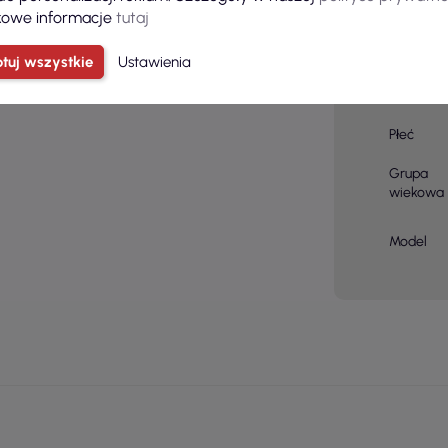
owe informacje
tutaj
Kolor
tuj wszystkie
Ustawienia
Kolor
podstaw
Płeć
Grupa
wiekowa
Model