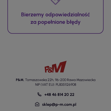
Bierzemy odpowiedzialność
za popełnione błędy
P&M
,
Tomaszowska 22h
,
96-200 Rawa Mazowiecka
NIP (VAT EU): PL8351126908
+48 46 814 20 22
sklep@p-m.com.pl