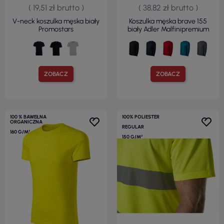
( 19,51 zł brutto )
( 38,82 zł brutto )
V-neck koszulka męska biały
Koszulka męska brave 155
Promostars
biały Adler Malfinipremium
ZOBACZ
ZOBACZ
100 % BAWEŁNA
100% POLIESTER
ORGANICZNA
REGULAR
160 G/M²
150 G/M²