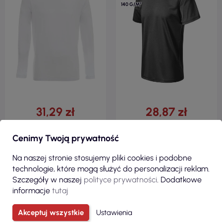
140 G/M²
31,29 zł
28,87 zł
( 38,49 zł brutto )
( 35,51 zł brutto )
Cenimy Twoją prywatność
Voyage koszulka męska biały
Koszulka męska Zoom 817
Promostars
czarny melanż Malfini Malfini
Na naszej stronie stosujemy pliki cookies i podobne
technologie, które mogą służyć do personalizacji reklam.
Szczegóły w naszej
polityce prywatności
. Dodatkowe
informacje
tutaj
Akceptuj wszystkie
Ustawienia
ZOBACZ
ZOBACZ