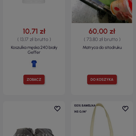
10,71 zł
60,00 zł
( 13,17 zł brutto )
( 73,80 zł brutto )
Koszulka męska 240 biały
Matryca do sitodruku
Geffer
ZOBACZ
DO KOSZYKA
100% BAWEŁNA
145 G/M²