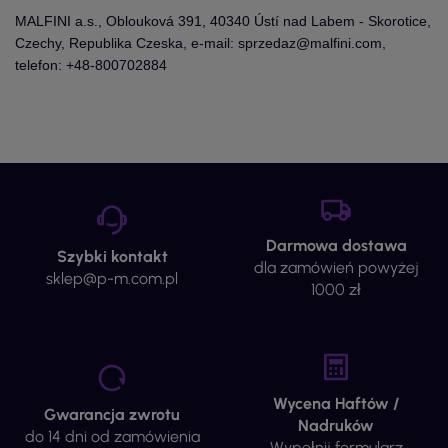
MALFINI a.s., Oblouková 391, 40340 Ústí nad Labem - Skorotice,
Czechy, Republika Czeska, e-mail: sprzedaz@malfini.com,
telefon: +48-800702884
Darmowa dostawa
Szybki kontakt
dla zamówień powyżej
sklep@p-m.com.pl
1000 zł
Wycena Haftów /
Gwarancja zwrotu
Nadruków
do 14 dni od zamówienia
Wypełnij formularz