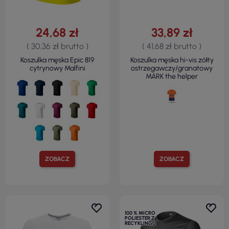
24,68 zł
33,89 zł
( 30,36 zł brutto )
( 41,68 zł brutto )
Koszulka męska Epic 819
Koszulka męska hi-vis zółty
cytrynowy Malfini
ostrzegawczy/granatowy
MARK the helper
ZOBACZ
ZOBACZ
NOWY
100 % MICRO
POLIESTER Z
RECYKLINGU