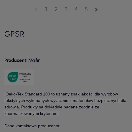
1
2
3
4
5
chevron_left
chevron_right
GPSR
Producent
: Malfini
Oeko-Tex Standard 100 to uznany znak jakości dla wyrobów
tekstylnych wykonanych wyłącznie z materiałów bezpiecznych dla
zdrowia. Produkty są dokładnie badane zgodnie ze
znormalizowanymi kryteriami.
Dane kontaktowe producenta: