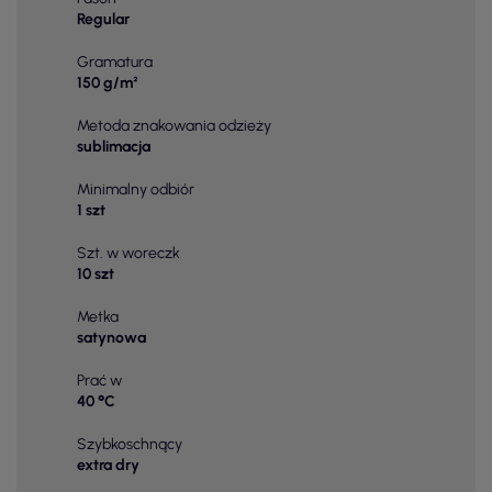
Regular
Gramatura
150 g/m²
Metoda znakowania odzieży
sublimacja
Minimalny odbiór
1 szt
Szt. w woreczk
10 szt
Metka
satynowa
Prać w
40 °C
Szybkoschnący
extra dry