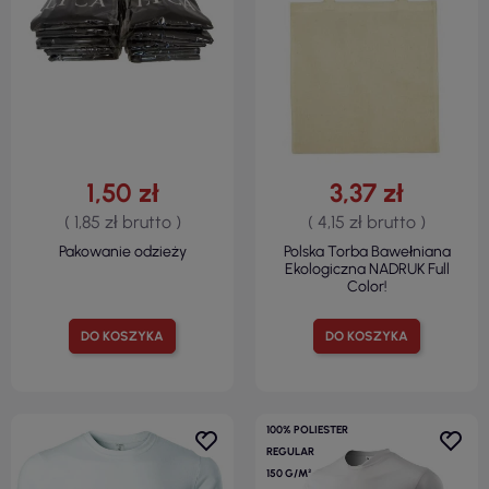
1,50 zł
3,37 zł
( 1,85 zł brutto )
( 4,15 zł brutto )
Pakowanie odzieży
Polska Torba Bawełniana
Ekologiczna NADRUK Full
Color!
DO KOSZYKA
DO KOSZYKA
100% POLIESTER
REGULAR
150 G/M²