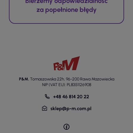
Bierzemy odpowiedzialność
za popełnione błędy
P&M
,
Tomaszowska 22h
,
96-200 Rawa Mazowiecka
NIP (VAT EU): PL8351126908
+48 46 814 20 22
sklep@p-m.com.pl