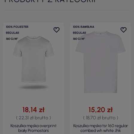
100% POLIESTER
100% BAWEŁNA
REGULAR
REGULAR
160 G/M²
160 G/M²
18,14 zł
15,20 zł
( 22,31 zł brutto )
( 18,70 zł brutto )
Koszulka męska overprint
Koszulka męska tsr 160 regular
biały Promostars
combed wh white Jhk