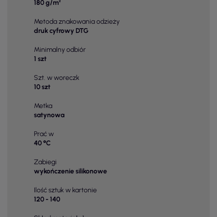
180 g/m²
Metoda znakowania odzieży
druk cyfrowy DTG
Minimalny odbiór
1 szt
Szt. w woreczk
10 szt
Metka
satynowa
Prać w
40 °C
Zabiegi
wykończenie silikonowe
Ilość sztuk w kartonie
120 - 140