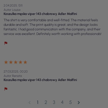
2.04.2025, 13:11
Autor Louise
Koszulka męska viper 143 chabrowy Adler Malfini
The shirt is very comfortable and well-fitted. The material feels
durable and soft. The print quality is great, and the design looks
fantastic. I had good communication with the company, and their
service was excellent. Definitely worth working with professionals!
27.03.2025, 00:20
Autor Renata
Koszulka męska viper 143 chabrowy Adler Malfini
1
2
3
4
5
chevron_left
chevron_right