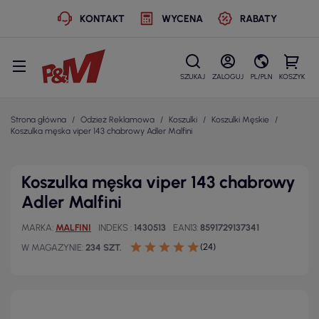
KONTAKT
WYCENA
RABATY
SZUKAJ
ZALOGUJ
PL/PLN
KOSZYK
Strona główna
Odzież Reklamowa
Koszulki
Koszulki Męskie
Koszulka męska viper 143 chabrowy Adler Malfini
Koszulka męska viper 143 chabrowy
Adler Malfini
MARKA
MALFINI
INDEKS
1430513
EAN13
8591729137341
(24)
W MAGAZYNIE
234 SZT.