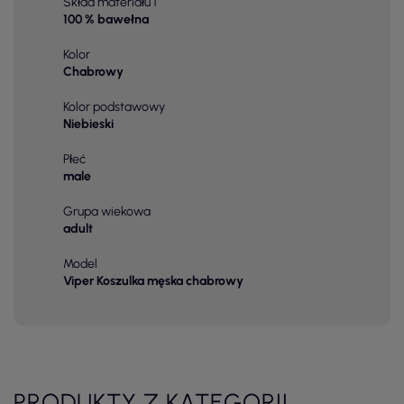
Skład materiału 1
100 % bawełna
Kolor
Chabrowy
Kolor podstawowy
Niebieski
Płeć
male
Grupa wiekowa
adult
Model
Viper Koszulka męska chabrowy
PRODUKTY Z KATEGORII