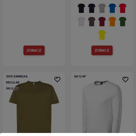
ZOBACZ
ZOBACZ
100% BAWEŁNA
160 G/M²
REGULAR
190 G/M²