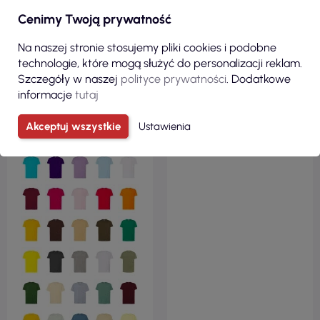
Cenimy Twoją prywatność
Na naszej stronie stosujemy pliki cookies i podobne
13,04 zł
31,56 zł
technologie, które mogą służyć do personalizacji reklam.
( 16,04 zł brutto )
( 38,82 zł brutto )
Szczegóły w naszej
polityce prywatności
. Dodatkowe
informacje
tutaj
Koszulka męska tsra 190
Koszulka męska brave 155
premium khaki Jhk
biały Adler Malfinipremium
Akceptuj wszystkie
Ustawienia