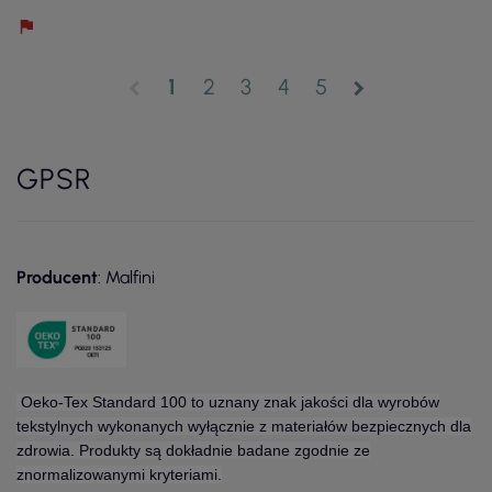
1
2
3
4
5
chevron_left
chevron_right
GPSR
Producent
: Malfini
Oeko-Tex Standard 100 to uznany znak jakości dla wyrobów
tekstylnych wykonanych wyłącznie z materiałów bezpiecznych dla
zdrowia. Produkty są dokładnie badane zgodnie ze
znormalizowanymi kryteriami.