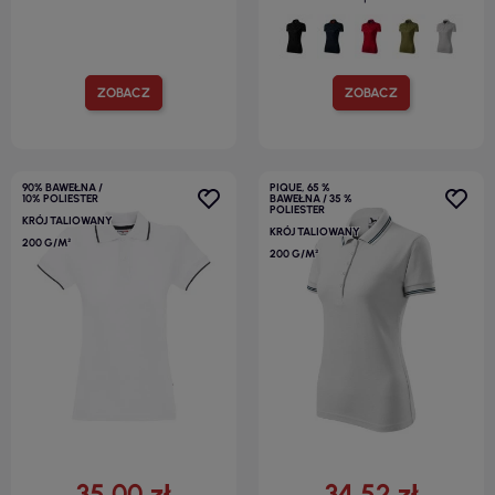
ZOBACZ
ZOBACZ
90% BAWEŁNA /
PIQUE, 65 %
10% POLIESTER
BAWEŁNA / 35 %
POLIESTER
KRÓJ TALIOWANY
KRÓJ TALIOWANY
200 G/M²
200 G/M²
35,00 zł
34,52 zł