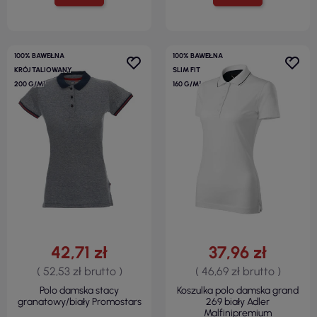
100% BAWEŁNA
100% BAWEŁNA
KRÓJ TALIOWANY
SLIM FIT
200 G/M²
160 G/M²
42,71 zł
37,96 zł
( 52,53 zł brutto )
( 46,69 zł brutto )
Polo damska stacy
Koszulka polo damska grand
granatowy/biały Promostars
269 biały Adler
Malfinipremium