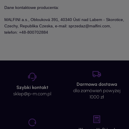
Dane kontaktowe producenta:
MALFINI a.s., Oblouková 391, 40340 Ústí nad Labem - Skorotice,
Czechy, Republika Czeska, e-mail: sprzedaz@malfini.com,
telefon: +48-800702884
Darmowa dostawa
Szybki kontakt
dla zamówień powyżej
sklep@p-m.com.pl
1000 zł