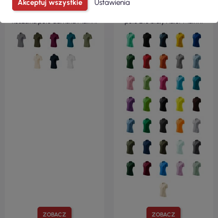
( 69,13 zł brutto )
( 33,97 zł brutto )
Akceptuj wszystkie
Ustawienia
Prime (gots) 235 czarna
Koszulka polo damska pique
koszulka polo damska Malfini
polo 210 biały Adler Malfini
ZOBACZ
ZOBACZ