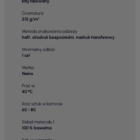
krój taliowany
Gramatura
215 g/m²
Metoda znakowania odzieży
haft, sitodruk bezpośredni, nadruk transferowy
Minimalny odbiór
1 szt
Metka
tkana
Prać w
40 °C
Ilość sztuk w kartonie
60 - 80
Skład materiału 1
100 % bawełna