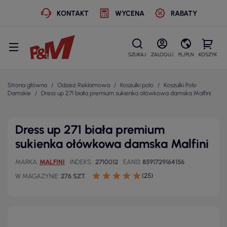
KONTAKT
WYCENA
RABATY
SZUKAJ
ZALOGUJ
PL/PLN
KOSZYK
Strona główna
Odzież Reklamowa
Koszulki polo
Koszulki Polo
Damskie
Dress up 271 biała premium sukienka ołówkowa damska Malfini
Dress up 271 biała premium
sukienka ołówkowa damska Malfini
MARKA
MALFINI
INDEKS
2710012
EAN13
8591729164156
(25)
W MAGAZYNIE
276 SZT.