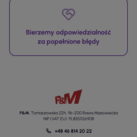
Bierzemy odpowiedzialność
za popełnione błędy
P&M
,
Tomaszowska 22h
,
96-200 Rawa Mazowiecka
NIP (VAT EU): PL8351126908
+48 46 814 20 22