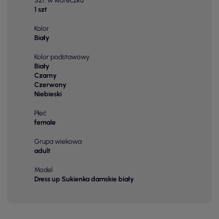
Szt. w woreczku
1 szt
Kolor
Biały
Kolor podstawowy
Biały
Czarny
Czerwony
Niebieski
Płeć
female
Grupa wiekowa
adult
Model
Dress up Sukienka damskie biały