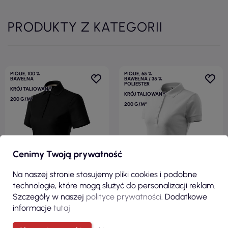
PRODUKTY Z KATEGORII
PIQUE, 100 %
PIQUE, 65 %
BAWEŁNA
BAWEŁNA / 35 %
POLIESTER
KRÓJ TALIOWANY
KRÓJ TALIOWANY
200 G/M²
200 G/M²
Cenimy Twoją prywatność
Na naszej stronie stosujemy pliki cookies i podobne
technologie, które mogą służyć do personalizacji reklam.
Szczegóły w naszej
polityce prywatności
. Dodatkowe
informacje
tutaj
56,20 zł
27,62 zł