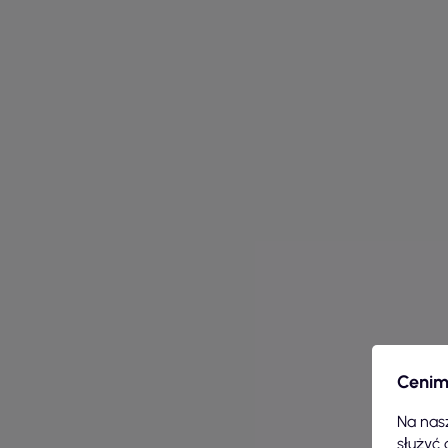
Cenim
Na nasz
służyć 