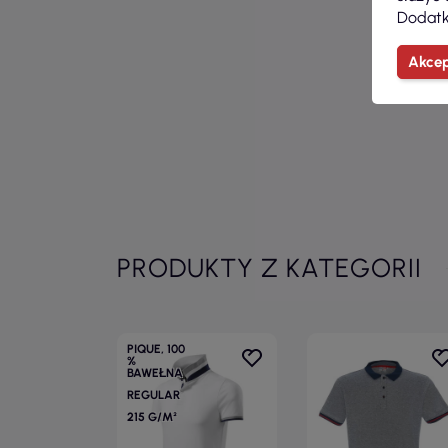
Dodatk
Akcep
PRODUKTY Z KATEGORII
PIQUE, 100
%
BAWEŁNA
REGULAR
215 G/M²