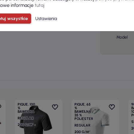
owe informacje
tutaj
Płeć
Grupa
tuj wszystkie
Ustawienia
wiekowa
Model
PIQUE, 100
PIQUE, 65
9
%
%
B
BAWEŁNA
BAWEŁNA /
1
35 %
P
REGULAR
POLIESTER
S
200 G/M²
REGULAR
2
200 G/M²