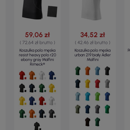
59,06 zł
34,52 zł
( 72,64 zł brutto )
( 42,46 zł brutto )
Koszulka polo męska
Koszulka polo męska
P
resist heavy polo r20
urban 219 biały Adler
ebony gray Malfini
Malfini
Rimeck®