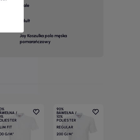
male
adult
Joy Koszulka polo męska
pomarańczowy
0%
90%
AWEŁNA /
BAWEŁNA /
0%
10%
OLIESTER
POLIESTER
LIM FIT
REGULAR
00 G/M²
200 G/M²