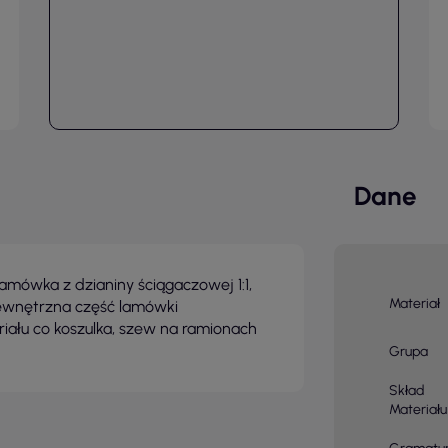
Dane
lamówka z dzianiny ściągaczowej 1:1,
Materiał
 wewnętrzna część lamówki
ału co koszulka, szew na ramionach
Grupa
Skład
Materiału