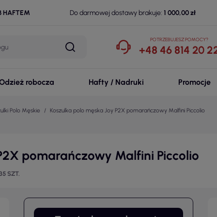
B HAFTEM
Do darmowej dostawy brakuje:
1 000,00 zł
POTRZEBUJESZ POMOCY?
+48 46 814 20 2
Odzież robocza
Hafty / Nadruki
Promocje
ulki Polo Męskie
Koszulka polo męska Joy P2X pomarańczowy Malfini Piccolio
P2X pomarańczowy Malfini Piccolio
35 SZT.