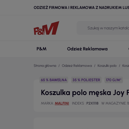
ODZIEŻ FIRMOWA I REKLAMOWA Z NADRUKIEM LU
P&M
Odzież Reklamowa
Strona główna
Odzież Reklamowa
Koszulki polo
Kosz
65 % BAWEŁNA
35 % POLIESTER
170 G/M²
Koszulka polo męska Joy 
MARKA
MALFINI
INDEKS
P2X1118
W MAGAZYNIE
1