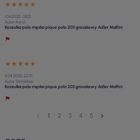
1.06.2025, 08:12
Autor Karol
Koszulka polo męska pique polo 203 groszkowy Adler Malfini
5.04.2025, 22:01
Autor Stanisław
Koszulka polo męska pique polo 203 groszkowy Adler Malfini
1
2
3
4
5
chevron_left
chevron_right