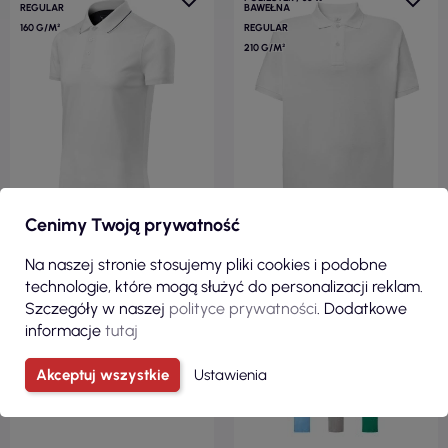
REGULAR
BAWEŁNA
160 G/M²
REGULAR
210 G/M²
Cenimy Twoją prywatność
68,32 zł
28,00 zł
Na naszej stronie stosujemy pliki cookies i podobne
technologie, które mogą służyć do personalizacji reklam.
( 84,03 zł brutto )
( 34,44 zł brutto )
Szczegóły w naszej
polityce prywatności
. Dodatkowe
Koszulka polo męska grand
Koszulka polo męska polo
informacje
tutaj
259 biały Adler
pora 210 wk wh white Jhk
Malfinipremium
Akceptuj wszystkie
Ustawienia