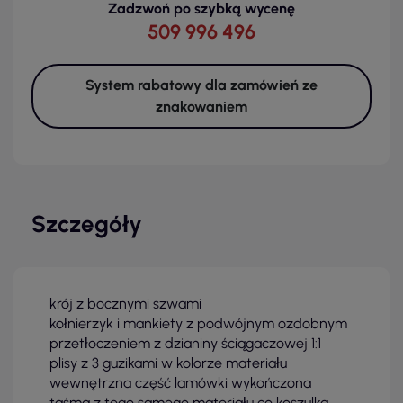
Zadzwoń po szybką wycenę
509 996 496
System rabatowy dla zamówień ze
znakowaniem
Szczegóły
krój z bocznymi szwami
kołnierzyk i mankiety z podwójnym ozdobnym
przetłoczeniem z dzianiny ściągaczowej 1:1
plisy z 3 guzikami w kolorze materiału
wewnętrzna część lamówki wykończona
taśmą z tego samego materiału co koszulka