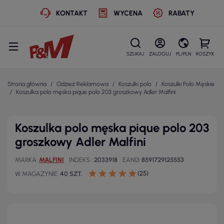
KONTAKT
WYCENA
RABATY
SZUKAJ
ZALOGUJ
PL/PLN
KOSZYK
Strona główna
Odzież Reklamowa
Koszulki polo
Koszulki Polo Męskie
Koszulka polo męska pique polo 203 groszkowy Adler Malfini
Koszulka polo męska pique polo 203
groszkowy Adler Malfini
MARKA
MALFINI
INDEKS
2033918
EAN13
8591729125553
(25)
W MAGAZYNIE
40 SZT.