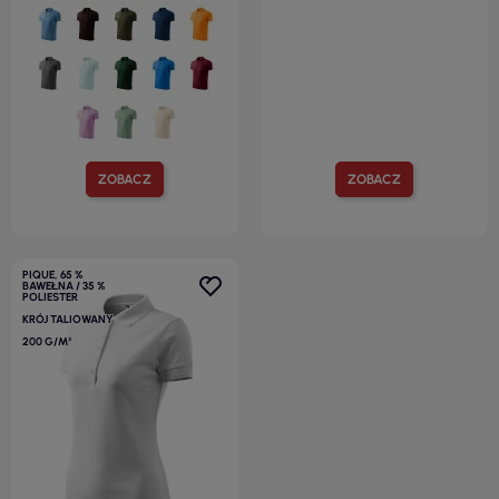
ZOBACZ
ZOBACZ
PIQUE, 65 %
BAWEŁNA / 35 %
POLIESTER
KRÓJ TALIOWANY
200 G/M²