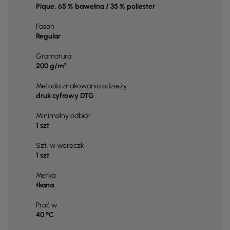
Pique, 65 % bawełna / 35 % poliester
Fason
Regular
Gramatura
200 g/m²
Metoda znakowania odzieży
druk cyfrowy DTG
Minimalny odbiór
1 szt
Szt. w woreczk
1 szt
Metka
tkana
Prać w
40 °C