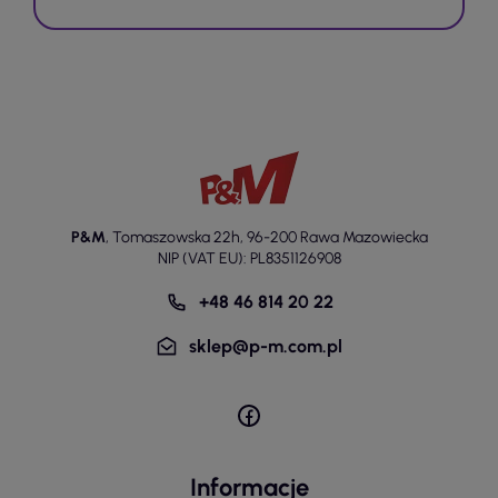
P&M
,
Tomaszowska 22h
,
96-200 Rawa Mazowiecka
NIP (VAT EU): PL8351126908
+48 46 814 20 22
sklep@p-m.com.pl
Informacje