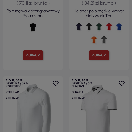
( 70,11 zł brutto )
( 34,21 zł brutto )
Polo męska visitor granatowy
Helpher polo męskie worker
Promostars
biały Mark The
ZOBACZ
ZOBACZ
PIQUE, 65 %
PIQUE, 95 %
BAWEŁNA / 35 %
BAWEŁNA / 5 %
POLIESTER
ELASTAN
REGULAR
SLIM FIT
200 G/M²
200 G/M²