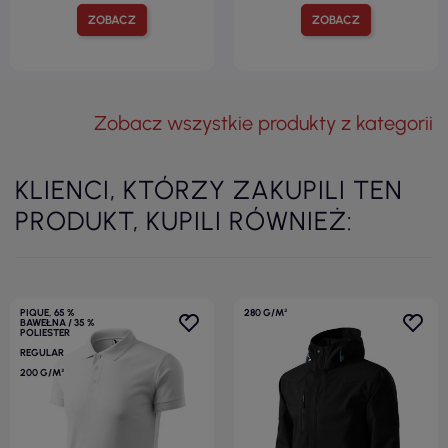
ZOBACZ
ZOBACZ
Zobacz wszystkie produkty z kategorii
KLIENCI, KTÓRZY ZAKUPILI TEN
PRODUKT, KUPILI RÓWNIEŻ:
PIQUE, 65 %
280 G/M²
BAWEŁNA / 35 %
POLIESTER
REGULAR
200 G/M²