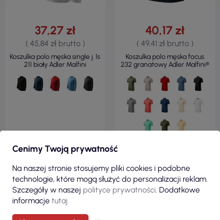
37,27 zł
40,17 zł
( 45,84 zł brutto )
( 49,41 zł brutto )
Koszulka polo męska single j. ls
Koszulka polo męska focus
211 biały Adler Malfini
232 granatowy Adler Malfini®
Cenimy Twoją prywatność
ZOBACZ
ZOBACZ
Na naszej stronie stosujemy pliki cookies i podobne
technologie, które mogą służyć do personalizacji reklam.
Szczegóły w naszej
polityce prywatności
. Dodatkowe
informacje
tutaj
Zobacz wszystkie produkty z kategorii