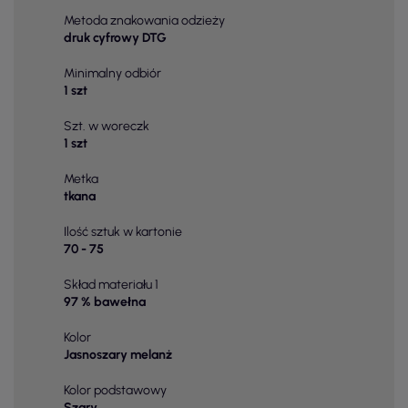
Metoda znakowania odzieży
druk cyfrowy DTG
Minimalny odbiór
1 szt
Szt. w woreczk
1 szt
Metka
tkana
Ilość sztuk w kartonie
70 - 75
Skład materiału 1
97 % bawełna
Kolor
Jasnoszary melanż
Kolor podstawowy
Szary