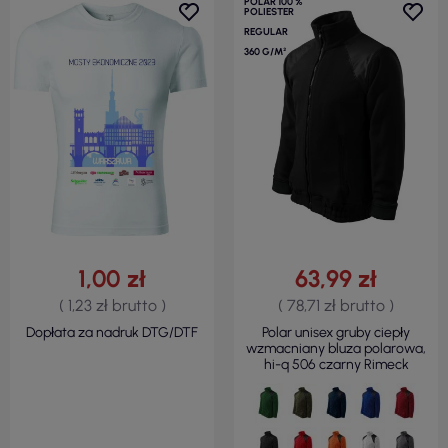
POLAR 100 %
POLIESTER
REGULAR
360 G/M²
1,00 zł
63,99 zł
( 1,23 zł brutto )
( 78,71 zł brutto )
Dopłata za nadruk DTG/DTF
Polar unisex gruby ciepły
wzmacniany bluza polarowa,
hi-q 506 czarny Rimeck