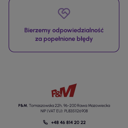
Bierzemy odpowiedzialność
za popełnione błędy
P&M
,
Tomaszowska 22h
,
96-200 Rawa Mazowiecka
NIP (VAT EU): PL8351126908
+48 46 814 20 22