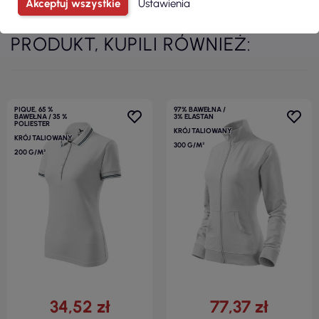
Akceptuj wszystkie
Ustawienia
KLIENCI, KTÓRZY ZAKUPILI TEN
PRODUKT, KUPILI RÓWNIEŻ:
PIQUE, 65 %
97% BAWEŁNA /
BAWEŁNA / 35 %
3% ELASTAN
POLIESTER
KRÓJ TALIOWANY
KRÓJ TALIOWANY
300 G/M²
200 G/M²
34,52 zł
77,37 zł