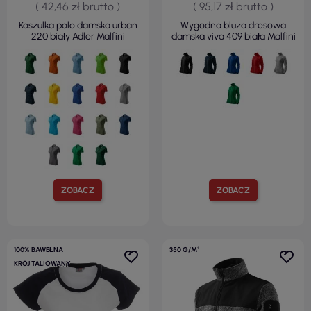
( 42,46 zł brutto )
( 95,17 zł brutto )
Koszulka polo damska urban
Wygodna bluza dresowa
220 biały Adler Malfini
damska viva 409 biała Malfini
ZOBACZ
ZOBACZ
100% BAWEŁNA
350 G/M²
KRÓJ TALIOWANY