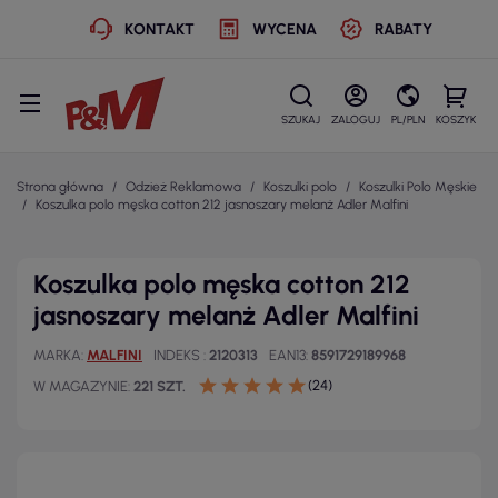
KONTAKT
WYCENA
RABATY
SZUKAJ
ZALOGUJ
PL/PLN
KOSZYK
Strona główna
Odzież Reklamowa
Koszulki polo
Koszulki Polo Męskie
Koszulka polo męska cotton 212 jasnoszary melanż Adler Malfini
Koszulka polo męska cotton 212
jasnoszary melanż Adler Malfini
MARKA
MALFINI
INDEKS
2120313
EAN13
8591729189968
(24)
W MAGAZYNIE
221 SZT.