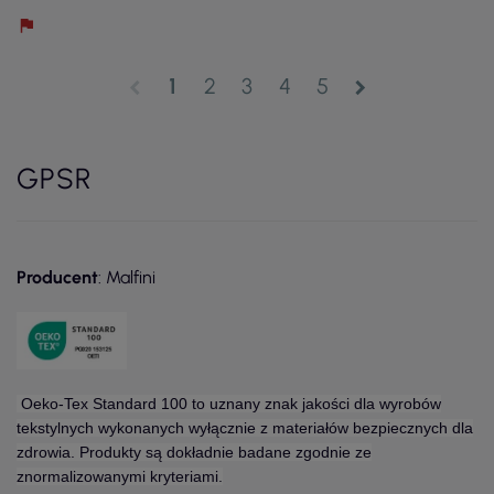
1
2
3
4
5
chevron_left
chevron_right
GPSR
Producent
: Malfini
Oeko-Tex Standard 100 to uznany znak jakości dla wyrobów
tekstylnych wykonanych wyłącznie z materiałów bezpiecznych dla
zdrowia. Produkty są dokładnie badane zgodnie ze
znormalizowanymi kryteriami.