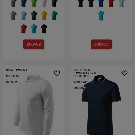
ZOBACZ
ZOBACZ
100% BAWEŁNA
PIQUE, 65 %
BAWEŁNA / 35 %
REGULAR
POLIESTER
180 G/M²
REGULAR
180 G/M²