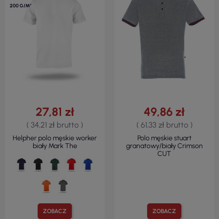
200 G/M²
27,81 zł
49,86 zł
( 34,21 zł brutto )
( 61,33 zł brutto )
Helpher polo męskie worker
Polo męskie stuart
biały Mark The
granatowy/biały Crimson
CUT
ZOBACZ
ZOBACZ