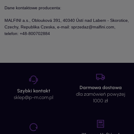
Dane kontaktowe producenta:
MALFINI a.s., Oblouková 391, 40340 Ústí nad Labem - Skorotice,
Czechy, Republika Czeska, e-mail: sprzedaz@malfini.com,
telefon: +48-800702884
Darmowa dostawa
Szybki kontakt
dla zamówień powyżej
sklep@p-m.com.pl
1000 zł