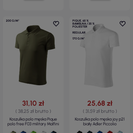
200 G/M²
PIQUE, 65 %
BAWEŁNA / 35 %
POLIESTER
REGULAR
170 G/M²
31,10 zł
25,68 zł
( 38,25 zł brutto )
( 31,59 zł brutto )
Koszulka polo męska Pique
Koszulka polo męska joy p21
polo free F03 military Malfini
biały Adler Piccolio