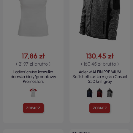
17,86 zł
130,45 zł
( 21,97 zł brutto )
( 160,45 zł brutto )
Ladies' cruise koszulka
Adler MALFINIPREMIUM
damska biały/granatowy
Softshell kurtka męska Casual
Promostars
550 knit gray
ZOBACZ
ZOBACZ