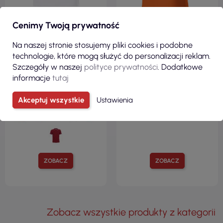
Cenimy Twoją prywatność
39,29 zł
20,52 zł
Na naszej stronie stosujemy pliki cookies i podobne
( 48,33 zł brutto )
( 25,24 zł brutto )
technologie, które mogą służyć do personalizacji reklam.
Polo męska line
Koszulka polo męska Joy P2X
Szczegóły w naszej
polityce prywatności
. Dodatkowe
biały/granatowy Promostars
pomarańczowy Malfini
informacje
tutaj
Piccolio
Akceptuj wszystkie
Ustawienia
ZOBACZ
ZOBACZ
Zobacz wszystkie produkty z kategorii