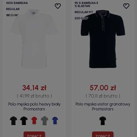
100% BAWEŁNA
95 % BAWEŁNA 5
% ELASTAN
REGULAR
REGULAR FIT
180 G/M²
200 G/M²
34,14 zł
57,00 zł
( 41,99 zł brutto )
( 70,11 zł brutto )
Polo męska polo heavy biały
Polo męska visitor granatowy
Promostars
Promostars
ZOBACZ
ZOBACZ