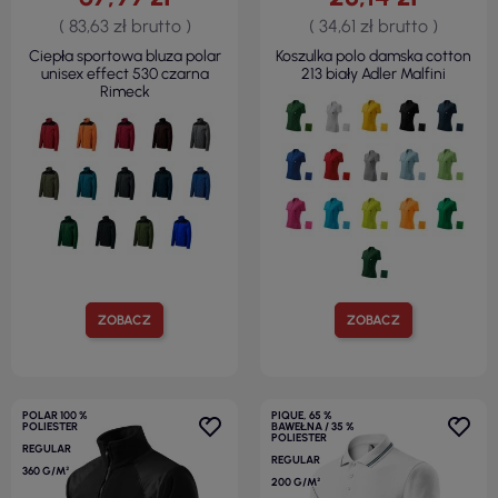
( 83,63 zł brutto )
( 34,61 zł brutto )
Ciepła sportowa bluza polar
Koszulka polo damska cotton
unisex effect 530 czarna
213 biały Adler Malfini
Rimeck
ZOBACZ
ZOBACZ
POLAR 100 %
PIQUE, 65 %
POLIESTER
BAWEŁNA / 35 %
POLIESTER
REGULAR
REGULAR
360 G/M²
200 G/M²