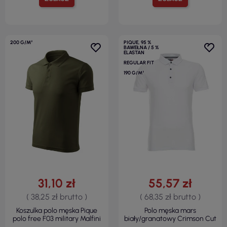
200 G/M²
PIQUE, 95 %
BAWEŁNA / 5 %
ELASTAN
REGULAR FIT
190 G/M²
31,10 zł
55,57 zł
( 38,25 zł brutto )
( 68,35 zł brutto )
Koszulka polo męska Pique
Polo męska mars
polo free F03 military Malfini
biały/granatowy Crimson Cut