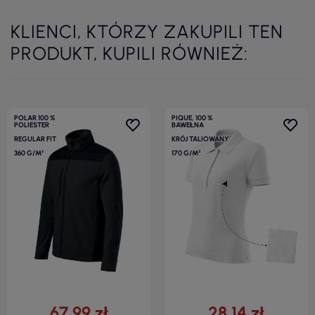
KLIENCI, KTÓRZY ZAKUPILI TEN
PRODUKT, KUPILI RÓWNIEŻ:
POLAR 100 %
PIQUE, 100 %
POLIESTER
BAWEŁNA
REGULAR FIT
KRÓJ TALIOWANY
360 G/M²
170 G/M²
67,99 zł
28,14 zł