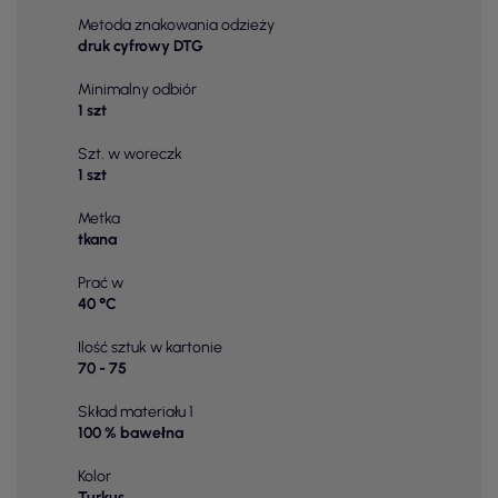
Metoda znakowania odzieży
druk cyfrowy DTG
Minimalny odbiór
1 szt
Szt. w woreczk
1 szt
Metka
tkana
Prać w
40 °C
Ilość sztuk w kartonie
70 - 75
Skład materiału 1
100 % bawełna
Kolor
Turkus