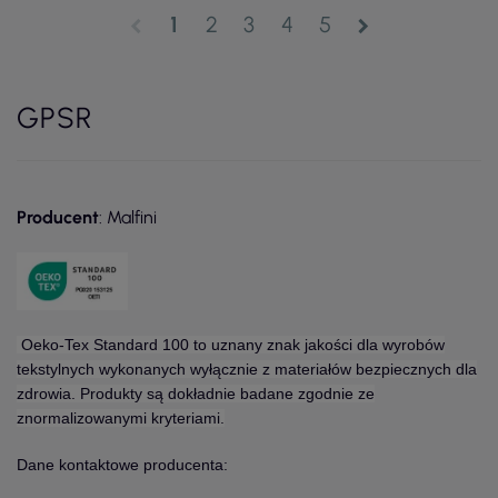
1
2
3
4
5
chevron_left
chevron_right
GPSR
Producent
: Malfini
Oeko-Tex Standard 100 to uznany znak jakości dla wyrobów
tekstylnych wykonanych wyłącznie z materiałów bezpiecznych dla
zdrowia. Produkty są dokładnie badane zgodnie ze
znormalizowanymi kryteriami.
Dane kontaktowe producenta: