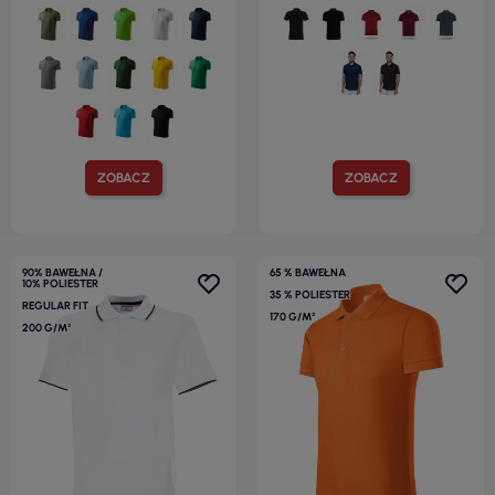
ZOBACZ
ZOBACZ
90% BAWEŁNA /
65 % BAWEŁNA
10% POLIESTER
35 % POLIESTER
REGULAR FIT
170 G/M²
200 G/M²