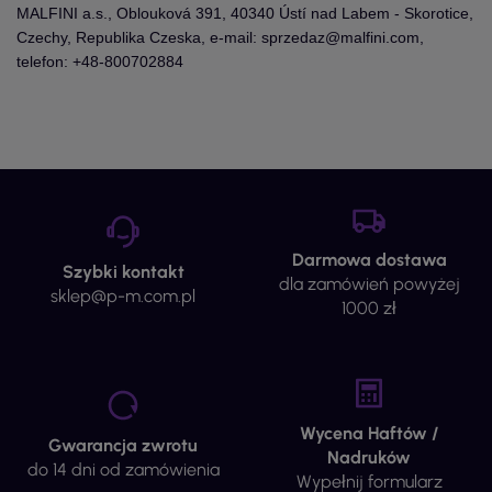
MALFINI a.s., Oblouková 391, 40340 Ústí nad Labem - Skorotice,
Czechy, Republika Czeska, e-mail: sprzedaz@malfini.com,
telefon: +48-800702884
Darmowa dostawa
Szybki kontakt
dla zamówień powyżej
sklep@p-m.com.pl
1000 zł
Wycena Haftów /
Gwarancja zwrotu
Nadruków
do 14 dni od zamówienia
Wypełnij formularz