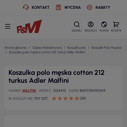
KONTAKT
WYCENA
RABATY
SZUKAJ
ZALOGUJ
PL/PLN
KOSZYK
Strona główna
Odzież Reklamowa
Koszulki polo
Koszulki Polo Męskie
Koszulka polo męska cotton 212 turkus Adler Malfini
Koszulka polo męska cotton 212
turkus Adler Malfini
MARKA
MALFINI
INDEKS
2124413
EAN13
8591729090349
(24)
W MAGAZYNIE
707 SZT.