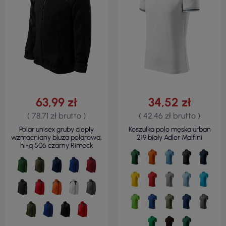
63,99 zł
34,52 zł
( 78,71 zł brutto )
( 42,46 zł brutto )
Polar unisex gruby ciepły
Koszulka polo męska urban
wzmacniany bluza polarowa,
219 biały Adler Malfini
hi-q 506 czarny Rimeck