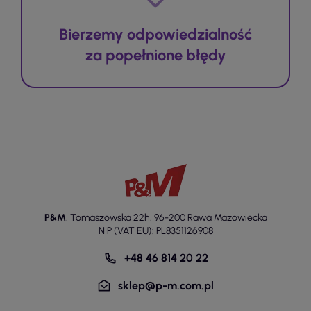
Bierzemy odpowiedzialność
za popełnione błędy
P&M
,
Tomaszowska 22h
,
96-200 Rawa Mazowiecka
NIP (VAT EU): PL8351126908
+48 46 814 20 22
sklep@p-m.com.pl