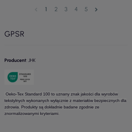
1
2
3
4
5
chevron_left
chevron_right
GPSR
Producent
: JHK
Oeko-Tex Standard 100 to uznany znak jakości dla wyrobów
tekstylnych wykonanych wyłącznie z materiałów bezpiecznych dla
zdrowia. Produkty są dokładnie badane zgodnie ze
znormalizowanymi kryteriami.