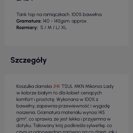
Tank top na ramiączkach. 100% bawełna.
Gramatura:
140 - 145gsm. approx.
Rozmiary:
S / M / L
/ XL
Szczegóły
Koszulka damska
JHK
TSUL MKN Mikonos Lady
w kolorze białym to dla kobiet ceniących
komfort i prostotę. Wykonana w 100% z
bawełny, zapewnia przewiewność i wygodę
noszenia. Gramatura materiału wynosi 145
g/m², co sprawia, że jest lekka i przyjemna w
dotyku. Taliowany krój podkreśla sylwetkę, co
czyni ją odpowiednią zarówno na co dzień, jak i