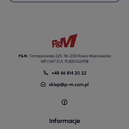
P&M
,
Tomaszowska 22h
,
96-200 Rawa Mazowiecka
NIP (VAT EU): PL8351126908
+48 46 814 20 22
sklep@p-m.com.pl
Informacje