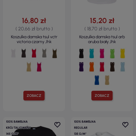
16,80 zł
15,20 zł
( 20,66 zł brutto )
( 18,70 zł brutto )
Koszulka damska tsul vctr
Koszulka damska tsul arb
victoria czarny Jhk
aruba biały Jhk
ZOBACZ
ZOBACZ
100% BAWEŁNA
100% BAWEŁNA
KRÓJ TALIOWANY
REGULAR
145 G/M²
135 G/M²