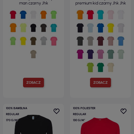
man czarny Jhk
premium kid czarny Jhk Jhk
ZOBACZ
ZOBACZ
100% BAWEŁNA
100% POLIESTER
REGULAR
REGULAR
170 G/M²
130 G/M²