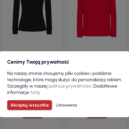
22,00 zł
17,60 zł
Cenimy Twoją prywatność
( 27,06 zł brutto )
( 21,65 zł brutto )
Koszulka damska lady regular
Koszulka męska t-shirt sport
Na naszej stronie stosujemy pliki cookies i podobne
ls premium czarny Jhk Jhk
man ls rd - red Jhk
technologie, które mogą służyć do personalizacji reklam.
Szczegóły w naszej
polityce prywatności
. Dodatkowe
informacje
tutaj
Akceptuj wszystkie
Ustawienia
ZOBACZ
ZOBACZ