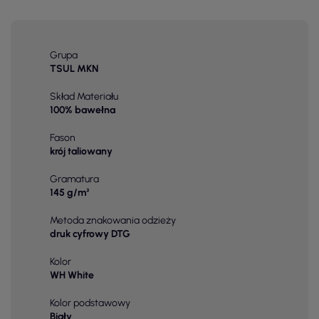
Grupa
TSUL MKN
Skład Materiału
100% bawełna
Fason
krój taliowany
Gramatura
145 g/m²
Metoda znakowania odzieży
druk cyfrowy DTG
Kolor
WH White
Kolor podstawowy
Biały