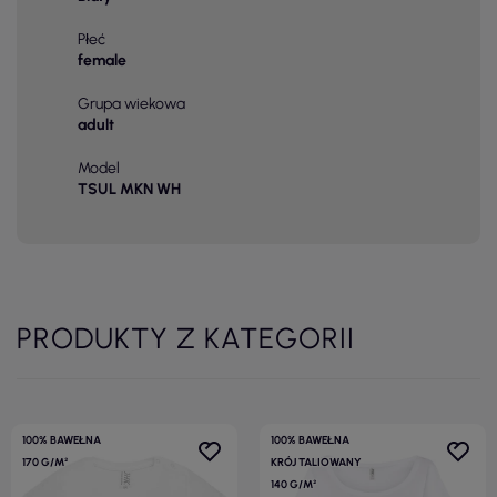
Płeć
female
Grupa wiekowa
adult
Model
TSUL MKN WH
PRODUKTY Z KATEGORII
100% BAWEŁNA
100% BAWEŁNA
170 G/M²
KRÓJ TALIOWANY
140 G/M²