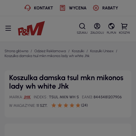
KONTAKT
WYCENA
RABATY
SZUKAJ
ZALOGUJ
PL/PLN
KOSZYK
Strona główna
Odzież Reklamowa
Koszulki
Koszulki Unisex
Koszulka damska tsul mkn mikonos lady wh white Jhk
Koszulka damska tsul mkn mikonos
lady wh white Jhk
MARKA
JHK
INDEKS
TSUL MKN WH S
EAN13
8445481207906
(24)
W MAGAZYNIE
11 SZT.