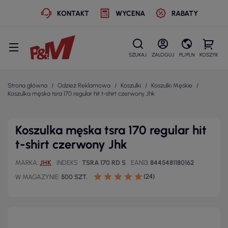
KONTAKT
WYCENA
RABATY
SZUKAJ
ZALOGUJ
PL/PLN
KOSZYK
Strona główna
Odzież Reklamowa
Koszulki
Koszulki Męskie
Koszulka męska tsra 170 regular hit t-shirt czerwony Jhk
Koszulka męska tsra 170 regular hit
t-shirt czerwony Jhk
MARKA
JHK
INDEKS
TSRA 170 RD S
EAN13
8445481180162
(24)
W MAGAZYNIE
500 SZT.