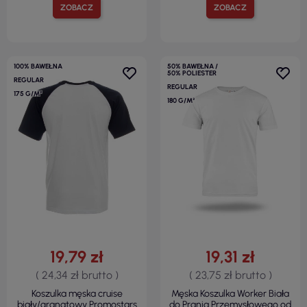
ZOBACZ
ZOBACZ
100% BAWEŁNA
50% BAWEŁNA /
50% POLIESTER
REGULAR
REGULAR
175 G/M²
180 G/M²
19,79 zł
19,31 zł
( 24,34 zł brutto )
( 23,75 zł brutto )
Koszulka męska cruise
Męska Koszulka Worker Biała
biały/granatowy Promostars
do Prania Przemysłowego od