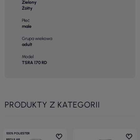
Zielony
Żółty
Płeć
male
Grupa wiekowa
adult
Model
TSRA 170 RD
PRODUKTY Z KATEGORII
100% POLIESTER
REGULAR