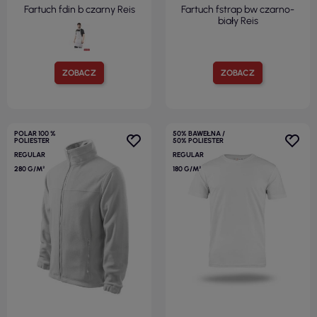
Fartuch fdin b czarny Reis
Fartuch fstrap bw czarno-
biały Reis
ZOBACZ
ZOBACZ
POLAR 100 %
50% BAWEŁNA /
POLIESTER
50% POLIESTER
REGULAR
REGULAR
280 G/M²
180 G/M²