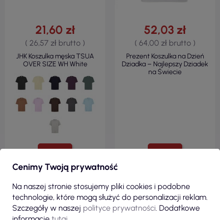
21,60 zł
52,03 zł
( 26,57 zł brutto )
( 64,00 zł brutto )
JHK Koszulka męska TSUA
Prezent Koszulka na Dzień
OVER SIZE WH White
Dziadka – Najlepszy Dziadek
na Świecie
ZOBACZ
ZOBACZ
Cenimy Twoją prywatność
Na naszej stronie stosujemy pliki cookies i podobne
technologie, które mogą służyć do personalizacji reklam.
Zobacz wszystkie produkty z kategorii
Szczegóły w naszej
polityce prywatności
. Dodatkowe
informacje
tutaj