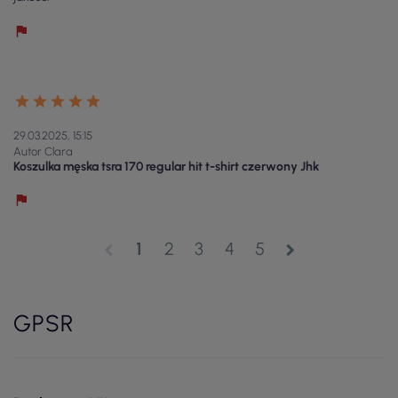
29.03.2025, 15:15
Autor Clara
Koszulka męska tsra 170 regular hit t-shirt czerwony Jhk
1
2
3
4
5
chevron_left
chevron_right
GPSR