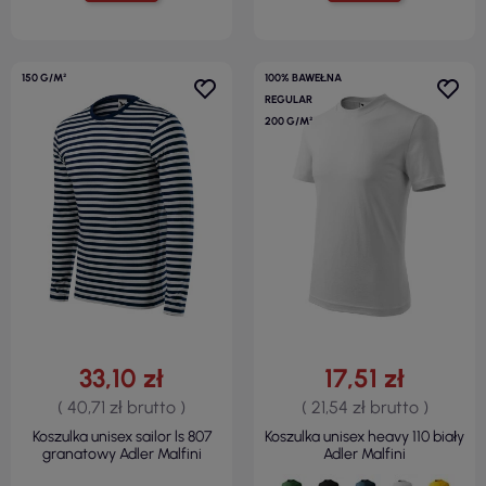
150 G/M²
100% BAWEŁNA
REGULAR
200 G/M²
33,10 zł
17,51 zł
( 40,71 zł brutto )
( 21,54 zł brutto )
Koszulka unisex sailor ls 807
Koszulka unisex heavy 110 biały
granatowy Adler Malfini
Adler Malfini