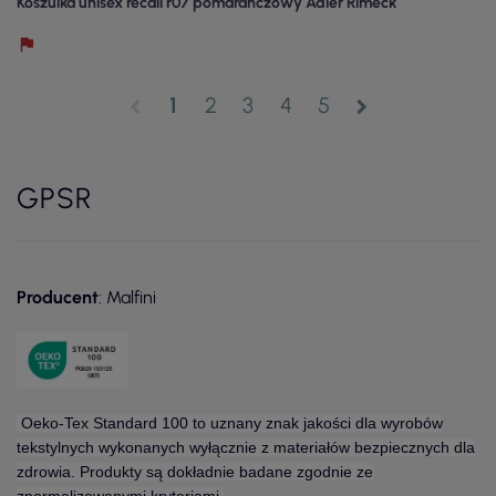
Koszulka unisex recall r07 pomarańczowy Adler Rimeck
1
2
3
4
5
chevron_left
chevron_right
GPSR
Producent
: Malfini
Oeko-Tex Standard 100 to uznany znak jakości dla wyrobów
tekstylnych wykonanych wyłącznie z materiałów bezpiecznych dla
zdrowia. Produkty są dokładnie badane zgodnie ze