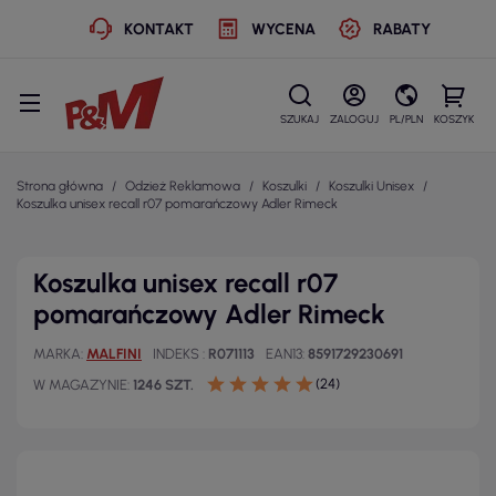
KONTAKT
WYCENA
RABATY
SZUKAJ
ZALOGUJ
PL/PLN
KOSZYK
Strona główna
Odzież Reklamowa
Koszulki
Koszulki Unisex
Koszulka unisex recall r07 pomarańczowy Adler Rimeck
Koszulka unisex recall r07
pomarańczowy Adler Rimeck
MARKA
MALFINI
INDEKS
R071113
EAN13
8591729230691
(24)
W MAGAZYNIE
1246 SZT.