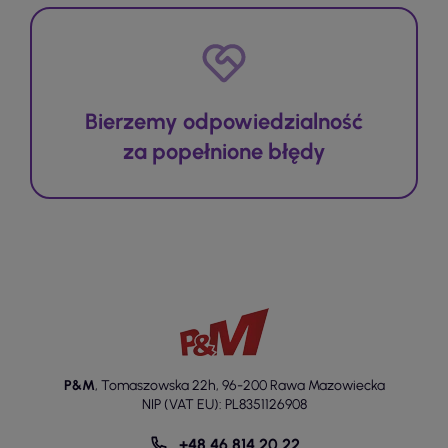
Bierzemy odpowiedzialność
za popełnione błędy
P&M
,
Tomaszowska 22h
,
96-200 Rawa Mazowiecka
NIP (VAT EU): PL8351126908
+48 46 814 20 22