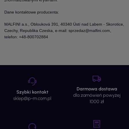
znormalizowanymi kryteriami.
Dane kontaktowe producenta:
MALFINI a.s., Oblouková 391, 40340 Ústí nad Labem - Skorotice,
Czechy, Republika Czeska, e-mail: sprzedaz@malfini.com,
telefon: +48-800702884
Darmowa dostawa
Szybki kontakt
dla zamówień powyżej
sklep@p-m.com.pl
1000 zł