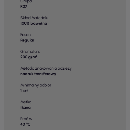
Grupa
R07
Skład Materiału
100% bawełna
Fason
Regular
Gramatura
200 g/m²
Metoda znakowania odzieży
nadruk transferowy
Minimalny odbiór
1 szt
Metka
tkana
Prać w
40 °C