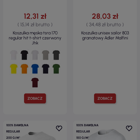
12,31 zł
28,03 zł
( 15,14 zł brutto )
( 34,48 zł brutto )
Koszulka męska tsra 170
Koszulka unisex sailor 803
regular hit t-shirt czerwony
granatowy Adler Malfini
Jhk
ZOBACZ
ZOBACZ
100% BAWEŁNA
100% BAWEŁNA
REGULAR
REGULAR
200 G/M²
150 G/M²