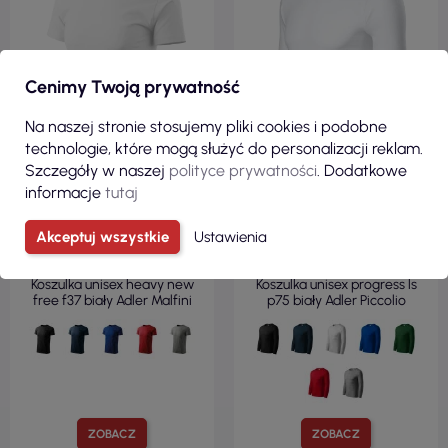
Cenimy Twoją prywatność
Na naszej stronie stosujemy pliki cookies i podobne
technologie, które mogą służyć do personalizacji reklam.
Szczegóły w naszej
polityce prywatności
. Dodatkowe
informacje
tutaj
19,97 zł
19,13 zł
Akceptuj wszystkie
Ustawienia
( 24,56 zł brutto )
( 23,53 zł brutto )
Koszulka unisex heavy new
Koszulka unisex progress ls
free f37 biały Adler Malfini
p75 biały Adler Piccolio
ZOBACZ
ZOBACZ