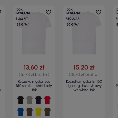
100%
100%
1
BAWEŁNA
BAWEŁNA
B
SLIM FIT
REGULAR
R
155 G/M²
160 G/M²
1
13,60 zł
15,20 zł
( 16,73 zł brutto )
( 18,70 zł brutto )
Koszulka męska tsua
Koszulka męska tsr 160
n
150 slim fit t-shirt biały
dgp-dtg druk cyfrowy
1
k
Jhk
wh white Jhk