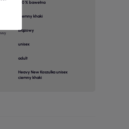
100 % bawełna
 1
Ciemny khaki
Brązowy
owy
unisex
adult
Heavy New Koszulka unisex
ciemny khaki