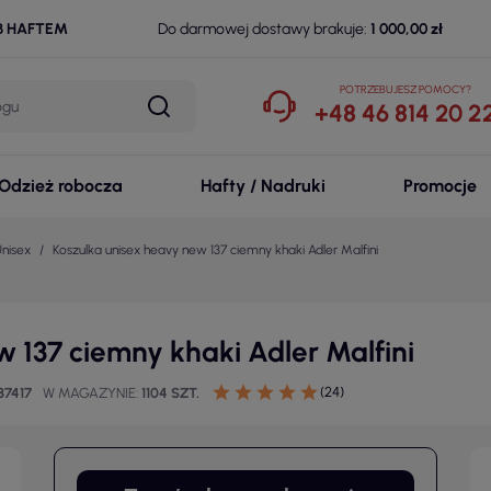
B HAFTEM
Do darmowej dostawy brakuje:
1 000,00 zł
POTRZEBUJESZ POMOCY?
+48 46 814 20 2
Odzież robocza
Hafty / Nadruki
Promocje
Unisex
Koszulka unisex heavy new 137 ciemny khaki Adler Malfini
 137 ciemny khaki Adler Malfini
(24)
87417
W MAGAZYNIE
1104 SZT.