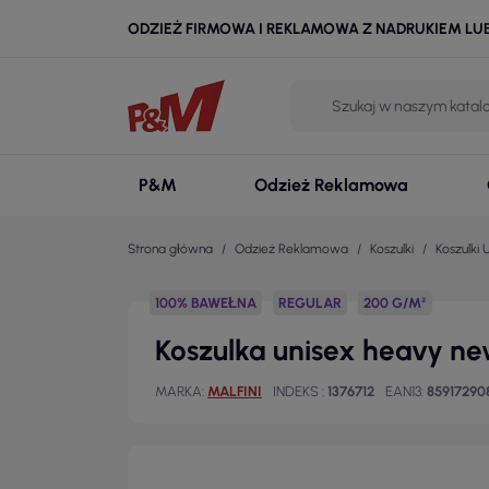
ODZIEŻ FIRMOWA I REKLAMOWA Z NADRUKIEM LU
P&M
Odzież Reklamowa
Strona główna
Odzież Reklamowa
Koszulki
Koszulki 
100% BAWEŁNA
REGULAR
200 G/M²
Koszulka unisex heavy new
MARKA
MALFINI
INDEKS
1376712
EAN13
85917290