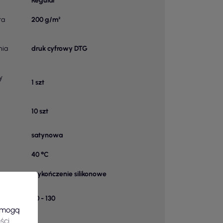
Regular
ra
200 g/m²
nia
druk cyfrowy DTG
y
1 szt
10 szt
satynowa
40 °C
wykończenie silikonowe
k w
60 - 130
e mogą
ści
.