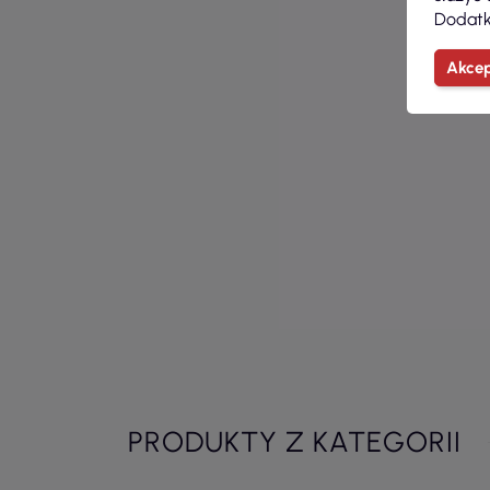
Dodatk
Akcep
PRODUKTY Z KATEGORII