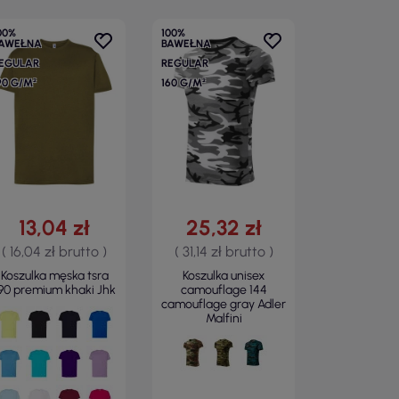
00%
100%
AWEŁNA
BAWEŁNA
EGULAR
REGULAR
90 G/M²
160 G/M²
13,04 zł
25,32 zł
( 16,04 zł brutto )
( 31,14 zł brutto )
Koszulka męska tsra
Koszulka unisex
90 premium khaki Jhk
camouflage 144
camouflage gray Adler
Malfini