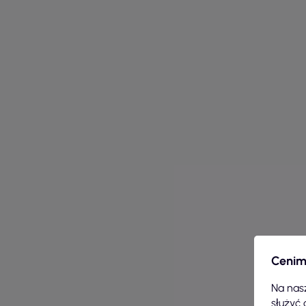
Cenim
Na nasz
służyć 