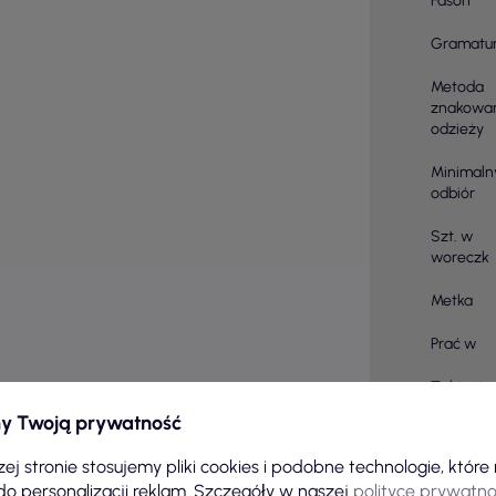
Fason
Gramatu
Metoda
znakowa
odzieży
Minimaln
odbiór
Szt. w
woreczk
Metka
Prać w
Zabiegi
y Twoją prywatność
Ilość sztu
kartonie
ej stronie stosujemy pliki cookies i podobne technologie, któr
do personalizacji reklam. Szczegóły w naszej
polityce prywatno
Skład