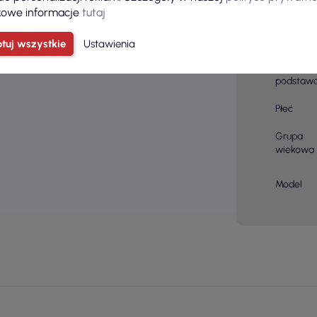
owe informacje
tutaj
materiału
Kolor
tuj wszystkie
Ustawienia
Kolor
podstaw
Płeć
Grupa
wiekowa
Model