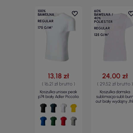
100%
60%
BAWEŁNA
BAWEŁNA /
40%
REGULAR
POLIESTER
175 G/M²
REGULAR
125 G/M²
13,18 zł
24,00 zł
( 16,21 zł brutto )
( 29,52 zł brutto )
Koszulka unisex peak
Koszulka damska
p74 biały Adler Piccolio
sublimacja subli bur
out biały wydajny Jh