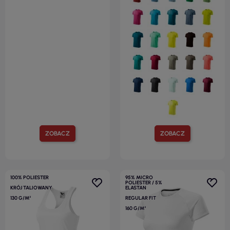
ZOBACZ
ZOBACZ
100% POLIESTER
95% MICRO
POLIESTER / 5%
KRÓJ TALIOWANY
ELASTAN
130 G/M²
REGULAR FIT
160 G/M²