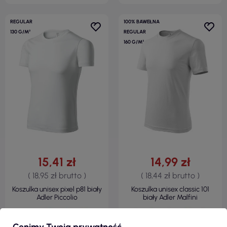
REGULAR
100% BAWEŁNA
130 G/M²
REGULAR
160 G/M²
15,41 zł
14,99 zł
( 18,95 zł brutto )
( 18,44 zł brutto )
Koszulka unisex pixel p81 biały
Koszulka unisex classic 101
Adler Piccolio
biały Adler Malfini