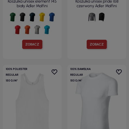
Koszulka unisex element 145
Koszulka unisex pride 168
biały Adler Malfini
czerwony Adler Malfini
ZOBACZ
ZOBACZ
100% POLIESTER
100% BAWEŁNA
REGULAR
REGULAR
150 G/M²
150 G/M²