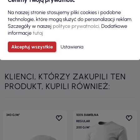
Cenimy Twoją prywatność
Na naszej stronie stosujemy pliki cookies i podobne
technologie, które mogą służyć do personalizacji reklam.
ZOBACZ
ZOBACZ
Szczegóły w naszej
polityce prywatności
. Dodatkowe
informacje
tutaj
Akceptuj wszystkie
Ustawienia
Zobacz wszystkie produkty z kategorii
KLIENCI, KTÓRZY ZAKUPILI TEN
PRODUKT, KUPILI RÓWNIEŻ:
340 G/M²
100% BAWEŁNA
REGULAR
200 G/M²