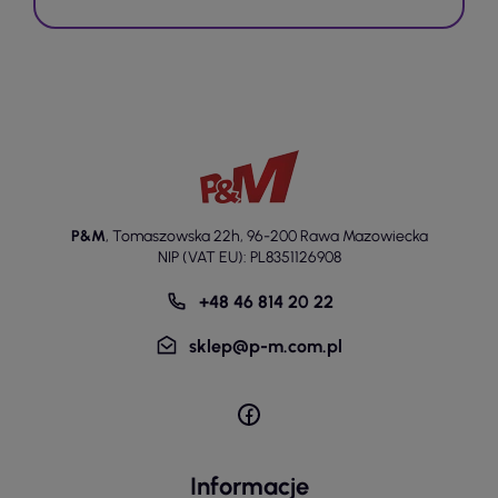
P&M
,
Tomaszowska 22h
,
96-200 Rawa Mazowiecka
NIP (VAT EU): PL8351126908
+48 46 814 20 22
sklep@p-m.com.pl
Informacje