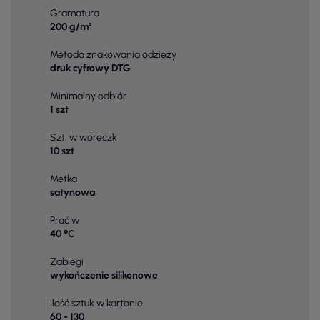
Gramatura
200 g/m²
Metoda znakowania odzieży
druk cyfrowy DTG
Minimalny odbiór
1 szt
Szt. w woreczk
10 szt
Metka
satynowa
Prać w
40 °C
Zabiegi
wykończenie silikonowe
Ilość sztuk w kartonie
60 - 130