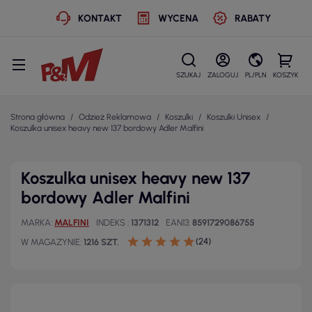
KONTAKT
WYCENA
RABATY
SZUKAJ
ZALOGUJ
PL/PLN
KOSZYK
Strona główna
Odzież Reklamowa
Koszulki
Koszulki Unisex
Koszulka unisex heavy new 137 bordowy Adler Malfini
Koszulka unisex heavy new 137
bordowy Adler Malfini
MARKA
MALFINI
INDEKS
1371312
EAN13
8591729086755
(24)
W MAGAZYNIE
1216 SZT.