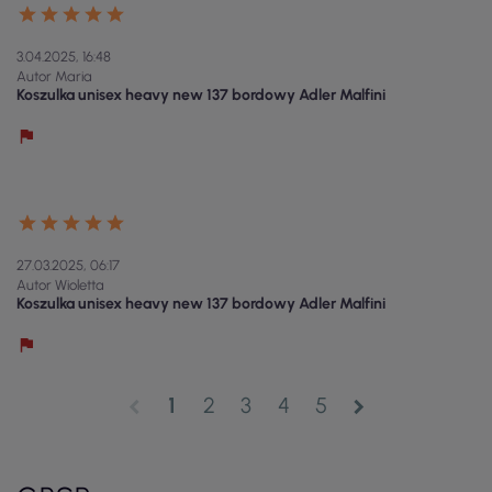
3.04.2025, 16:48
Autor Maria
Koszulka unisex heavy new 137 bordowy Adler Malfini
27.03.2025, 06:17
Autor Wioletta
Koszulka unisex heavy new 137 bordowy Adler Malfini
1
2
3
4
5
chevron_left
chevron_right