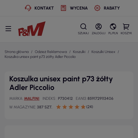
KONTAKT
WYCENA
RABATY
SZUKAJ
ZALOGUJ
PL/PLN
KOSZYK
Strona główna
Odzież Reklamowa
Koszulki
Koszulki Unisex
Koszulka unisex paint p73 żółty Adler Piccolio
Koszulka unisex paint p73 żółty
Adler Piccolio
MARKA
MALFINI
INDEKS
P730412
EAN13
8591729113406
(24)
W MAGAZYNIE
387 SZT.