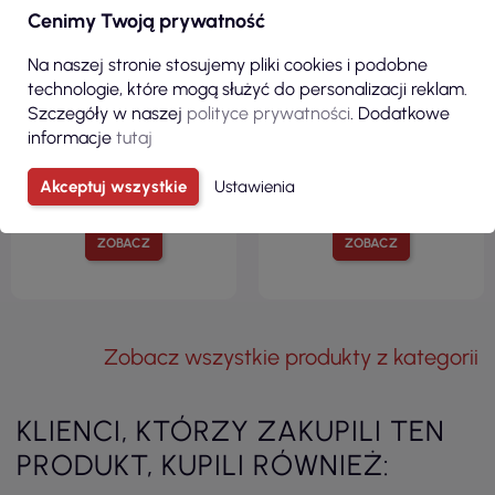
42,58 zł
13,01 zł
Cenimy Twoją prywatność
( 52,37 zł brutto )
( 16,00 zł brutto )
Koszulka unisex hv protect 1v9
Koszulka damska tsrl prm lady
Na naszej stronie stosujemy pliki cookies i podobne
żółty odblaskowy Adler
premium royal niebieski Jhk
technologie, które mogą służyć do personalizacji reklam.
Rimeck
Jhk
Szczegóły w naszej
polityce prywatności
. Dodatkowe
informacje
tutaj
Akceptuj wszystkie
Ustawienia
ZOBACZ
ZOBACZ
Zobacz wszystkie produkty z kategorii
KLIENCI, KTÓRZY ZAKUPILI TEN
PRODUKT, KUPILI RÓWNIEŻ: