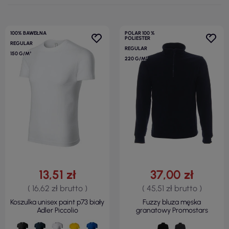
100% BAWEŁNA
POLAR 100 %
POLIESTER
REGULAR
REGULAR
150 G/M²
220 G/M²
13,51 zł
37,00 zł
( 16,62 zł brutto )
( 45,51 zł brutto )
Koszulka unisex paint p73 biały
Fuzzy bluza męska
Adler Piccolio
granatowy Promostars