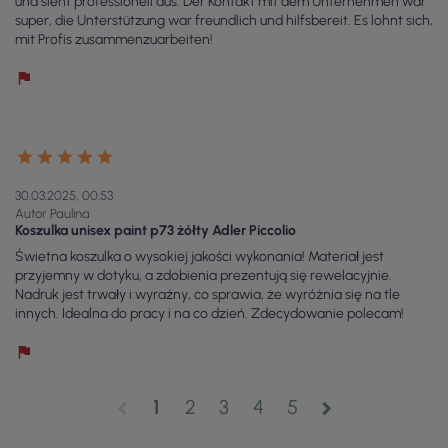
und sieht professionell aus. Der Kontakt mit dem Unternehmen war
super, die Unterstützung war freundlich und hilfsbereit. Es lohnt sich,
mit Profis zusammenzuarbeiten!
30.03.2025, 00:53
Autor Paulina
Koszulka unisex paint p73 żółty Adler Piccolio
Świetna koszulka o wysokiej jakości wykonania! Materiał jest
przyjemny w dotyku, a zdobienia prezentują się rewelacyjnie.
Nadruk jest trwały i wyraźny, co sprawia, że wyróżnia się na tle
innych. Idealna do pracy i na co dzień. Zdecydowanie polecam!
1
2
3
4
5
chevron_left
chevron_right