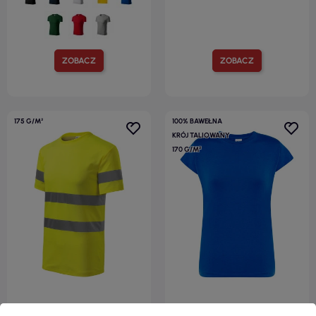
ZOBACZ
ZOBACZ
175 G/M²
100% BAWEŁNA
KRÓJ TALIOWANY
170 G/M²