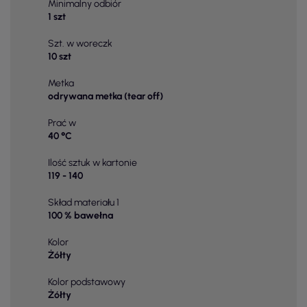
Minimalny odbiór
1 szt
Szt. w woreczk
10 szt
Metka
odrywana metka (tear off)
Prać w
40 °C
Ilość sztuk w kartonie
119 - 140
Skład materiału 1
100 % bawełna
Kolor
Żółty
Kolor podstawowy
Żółty