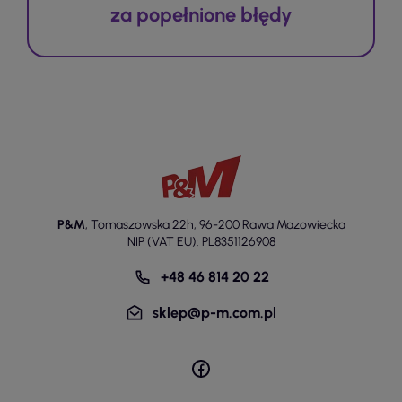
za popełnione błędy
P&M
,
Tomaszowska 22h
,
96-200 Rawa Mazowiecka
NIP (VAT EU): PL8351126908
+48 46 814 20 22
sklep@p-m.com.pl