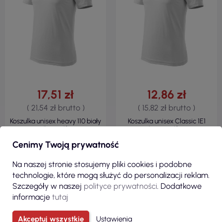
17,51 zł
12,86 zł
( 21,54 zł brutto )
( 15,82 zł brutto )
Koszulka unisex heavy 110 biały
Koszulka unisex Classic 1E1
Adler Malfini
biały Malfini
Cenimy Twoją prywatność
Na naszej stronie stosujemy pliki cookies i podobne
technologie, które mogą służyć do personalizacji reklam.
Szczegóły w naszej
polityce prywatności
. Dodatkowe
informacje
tutaj
ZOBACZ
ZOBACZ
Akceptuj wszystkie
Ustawienia