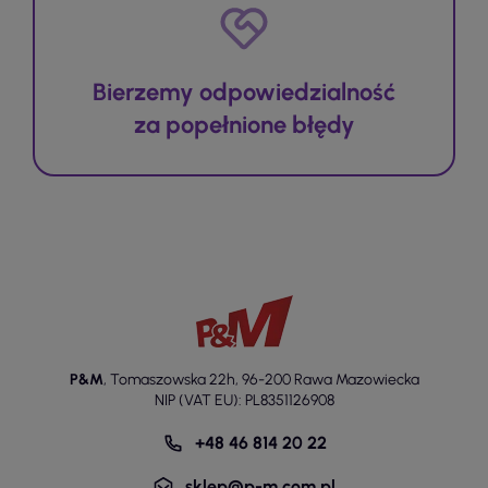
Bierzemy odpowiedzialność
za popełnione błędy
P&M
,
Tomaszowska 22h
,
96-200 Rawa Mazowiecka
NIP (VAT EU): PL8351126908
+48 46 814 20 22
sklep@p-m.com.pl