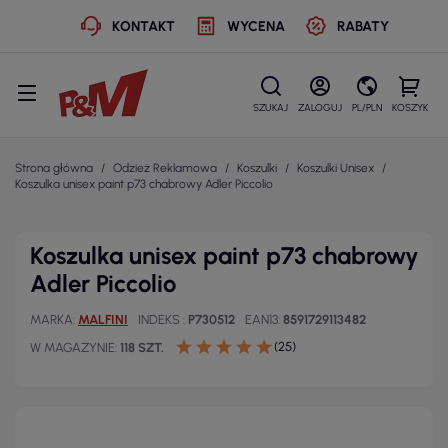
KONTAKT
WYCENA
RABATY
SZUKAJ
ZALOGUJ
PL/PLN
KOSZYK
Strona główna
Odzież Reklamowa
Koszulki
Koszulki Unisex
Koszulka unisex paint p73 chabrowy Adler Piccolio
Koszulka unisex paint p73 chabrowy
Adler Piccolio
MARKA
MALFINI
INDEKS
P730512
EAN13
8591729113482
(25)
W MAGAZYNIE
118 SZT.