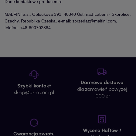
Dane kontaktowe producenta:
MALFINI a.s., Oblouková 391, 40340 Ústí nad Labem - Skorotice,
Czechy, Republika Czeska, e-mail: sprzedaz@malfini.com,
telefon: +48-800702884
Darmowa dostawa
Szybki kontakt
dla zamówień powyżej
sklep@p-m.com.pl
1000 zł
Wycena Haftów /
Gwarancja zwrotu