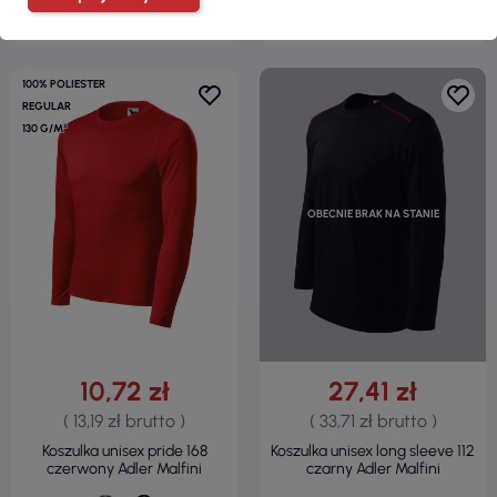
100% POLIESTER
REGULAR
130 G/M²
OBECNIE BRAK NA STANIE
10,72 zł
27,41 zł
( 13,19 zł brutto )
( 33,71 zł brutto )
Koszulka unisex pride 168
Koszulka unisex long sleeve 112
czerwony Adler Malfini
czarny Adler Malfini