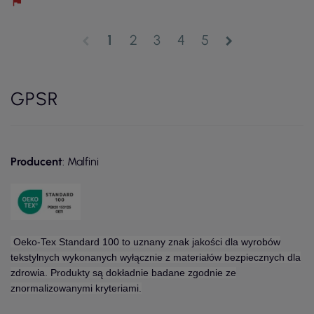
1
2
3
4
5
chevron_left
chevron_right
GPSR
Producent
: Malfini
Oeko-Tex Standard 100 to uznany znak jakości dla wyrobów
tekstylnych wykonanych wyłącznie z materiałów bezpiecznych dla
zdrowia. Produkty są dokładnie badane zgodnie ze
znormalizowanymi kryteriami.