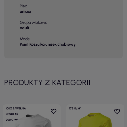
Płeć
unisex
Grupa wiekowa
adult
Model
Paint Koszulka unisex chabrowy
PRODUKTY Z KATEGORII
100% BAWEŁNA
175 G/M²
REGULAR
200 G/M²