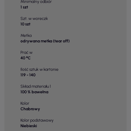
Minimalny odbiór
1 szt
Szt. w woreczk
10 szt
Metka
odrywana metka (tear off)
Prać w
40 °C
Ilość sztuk w kartonie
119 - 140
Skład materiału 1
100 % bawełna
Kolor
Chabrowy
Kolor podstawowy
Niebieski