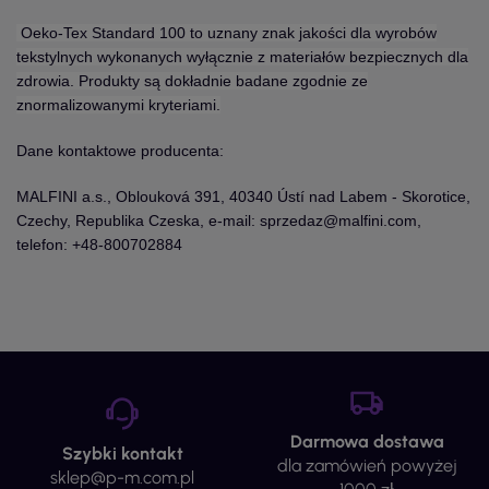
Oeko-Tex Standard 100 to uznany znak jakości dla wyrobów
tekstylnych wykonanych wyłącznie z materiałów bezpiecznych dla
zdrowia. Produkty są dokładnie badane zgodnie ze
znormalizowanymi kryteriami.
Dane kontaktowe producenta:
MALFINI a.s., Oblouková 391, 40340 Ústí nad Labem - Skorotice,
Czechy, Republika Czeska, e-mail: sprzedaz@malfini.com,
telefon: +48-800702884
Darmowa dostawa
Szybki kontakt
dla zamówień powyżej
sklep@p-m.com.pl