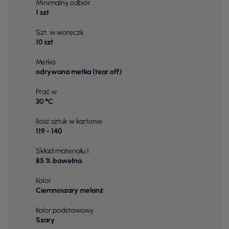
Minimalny odbiór
1 szt
Szt. w woreczk
10 szt
Metka
odrywana metka (tear off)
Prać w
30 °C
Ilość sztuk w kartonie
119 - 140
Skład materiału 1
85 % bawełna
Kolor
Ciemnoszary melanż
Kolor podstawowy
Szary