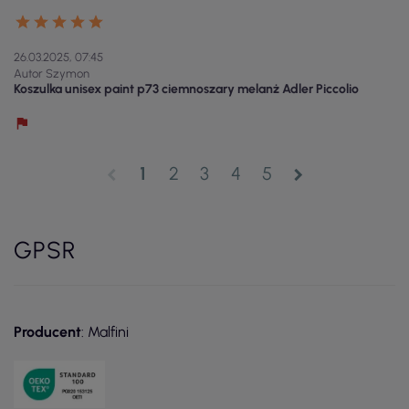
26.03.2025, 07:45
Autor Szymon
Koszulka unisex paint p73 ciemnoszary melanż Adler Piccolio
1
2
3
4
5
chevron_left
chevron_right
GPSR
Producent
: Malfini