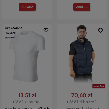
ZOBACZ
ZOBACZ
100% BAWEŁNA
REGULAR
150 G/M²
13,51 zł
70,60 zł
( 16,62 zł brutto )
( 86,84 zł brutto )
Koszulka unisex paint p73 biały
Bezrękawnik ochronny