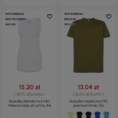
100% BAWEŁNA
100% BAWEŁNA
KRÓJ TALIOWANY
REGULAR
145 G/M²
190 G/M²
15,20 zł
13,04 zł
( 18,70 zł brutto )
( 16,04 zł brutto )
Koszulka damska tsul mkn
Koszulka męska tsra 190
mikonos lady wh white Jhk
premium khaki Jhk