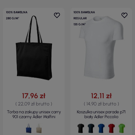
100% BAWEŁNA
100% BAWEŁNA
280 G/M²
REGULAR
135 G/M²
17,96 zł
12,11 zł
( 22,09 zł brutto )
( 14,90 zł brutto )
Torba na zakupy unisex carry
Koszulka unisex parade p71
901 czarny Adler Malfini
biały Adler Piccolio