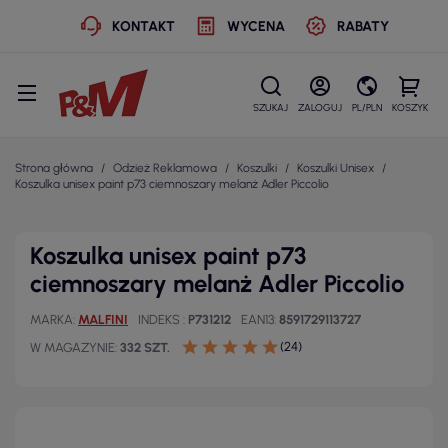
KONTAKT
WYCENA
RABATY
SZUKAJ
ZALOGUJ
PL/PLN
KOSZYK
Strona główna
Odzież Reklamowa
Koszulki
Koszulki Unisex
Koszulka unisex paint p73 ciemnoszary melanż Adler Piccolio
Koszulka unisex paint p73
ciemnoszary melanż Adler Piccolio
MARKA
MALFINI
INDEKS
P731212
EAN13
8591729113727
(24)
W MAGAZYNIE
332 SZT.