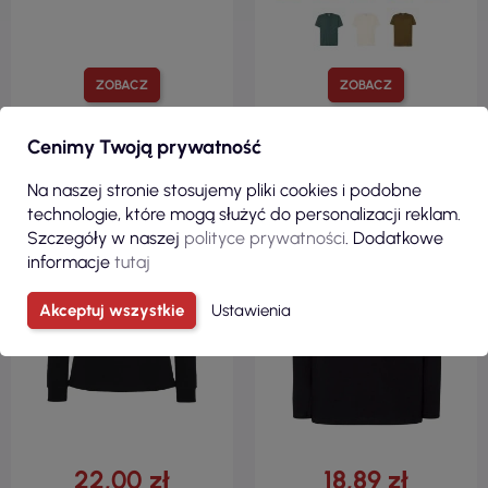
ZOBACZ
ZOBACZ
Cenimy Twoją prywatność
100% BAWEŁNA
100% BAWEŁNA
Na naszej stronie stosujemy pliki cookies i podobne
REGULAR
REGULAR
technologie, które mogą służyć do personalizacji reklam.
170 G/M²
160 G/M²
Szczegóły w naszej
polityce prywatności
. Dodatkowe
informacje
tutaj
Akceptuj wszystkie
Ustawienia
22,00 zł
18,89 zł