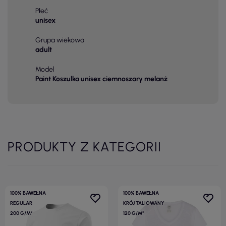
Płeć
unisex
Grupa wiekowa
adult
Model
Paint Koszulka unisex ciemnoszary melanż
PRODUKTY Z KATEGORII
100% BAWEŁNA
100% BAWEŁNA
REGULAR
KRÓJ TALIOWANY
200 G/M²
120 G/M²