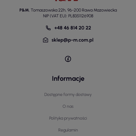
P&M
,
Tomaszowska 22h
,
96-200 Rawa Mazowiecka
NIP (VAT EU): PL8351126908
+48 46 814 20 22
sklep@p-m.com.pl
Informacje
Dostępne formy dostawy
O nas
Polityka prywatności
Regulamin