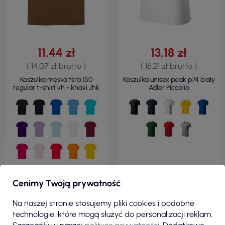
11,44 zł
13,18 zł
( 14,07 zł brutto )
( 16,21 zł brutto )
Koszulka męska tsra 150
Koszulka unisex peak p74 biały
regular t-shirt kh - khaki Jhk
Adler Piccolio
Cenimy Twoją prywatność
Na naszej stronie stosujemy pliki cookies i podobne
technologie, które mogą służyć do personalizacji reklam.