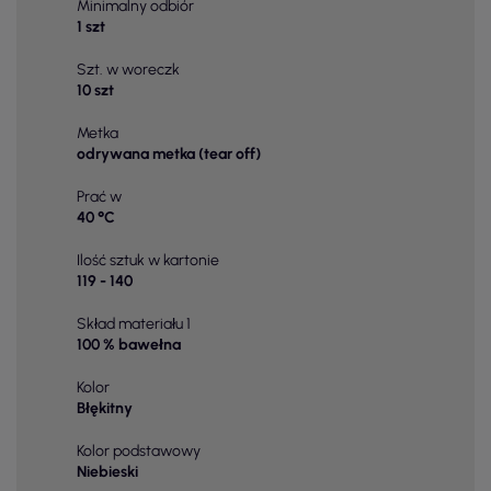
Minimalny odbiór
1 szt
Szt. w woreczk
10 szt
Metka
odrywana metka (tear off)
Prać w
40 °C
Ilość sztuk w kartonie
119 - 140
Skład materiału 1
100 % bawełna
Kolor
Błękitny
Kolor podstawowy
Niebieski