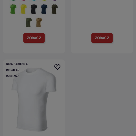
ZOBACZ
ZOBACZ
100% BAWEŁNA
REGULAR
150 G/M²