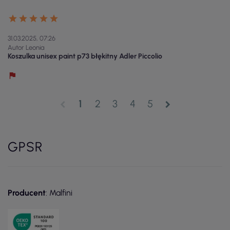
31.03.2025, 07:26
Autor Leonia
Koszulka unisex paint p73 błękitny Adler Piccolio
1
2
3
4
5
chevron_left
chevron_right
GPSR
Producent
: Malfini