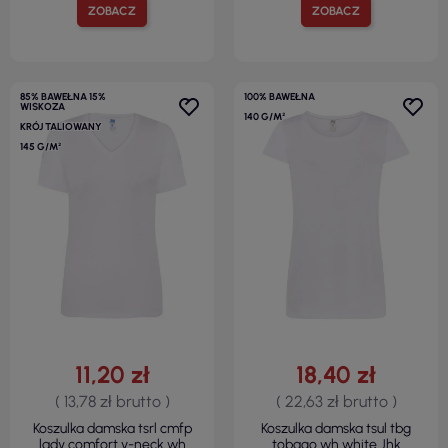
ZOBACZ
ZOBACZ
85% BAWEŁNA 15%
100% BAWEŁNA
WISKOZA
140 G/M²
KRÓJ TALIOWANY
145 G/M²
11,20 zł
18,40 zł
( 13,78 zł brutto )
( 22,63 zł brutto )
Koszulka damska tsrl cmfp
Koszulka damska tsul tbg
lady comfort v-neck wh
tobago wh white Jhk