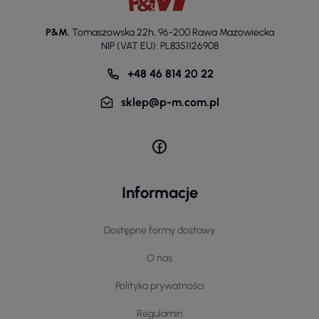
P&M
,
Tomaszowska 22h
,
96-200 Rawa Mazowiecka
NIP (VAT EU): PL8351126908
+48 46 814 20 22
sklep@p-m.com.pl
Informacje
Dostępne formy dostawy
O nas
Polityka prywatności
Regulamin