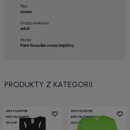
Płeć
unisex
Grupa wiekowa
adult
Model
Paint Koszulka unisex błękitny
PRODUKTY Z KATEGORII
100% POLIESTER
100% POLIESTER
KRÓJ TALIOWANY
KRÓJ TALIOWANY
130 G/M²
130 G/M²