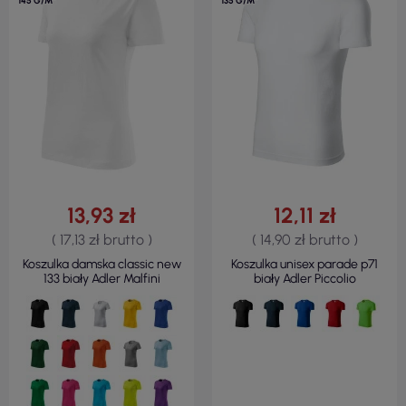
145 G/M²
135 G/M²
13,93 zł
12,11 zł
( 17,13 zł brutto )
( 14,90 zł brutto )
Koszulka damska classic new
Koszulka unisex parade p71
133 biały Adler Malfini
biały Adler Piccolio