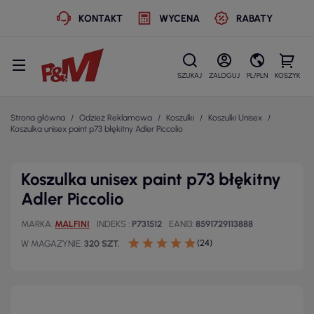
KONTAKT
WYCENA
RABATY
SZUKAJ
ZALOGUJ
PL/PLN
KOSZYK
Strona główna
Odzież Reklamowa
Koszulki
Koszulki Unisex
Koszulka unisex paint p73 błękitny Adler Piccolio
Koszulka unisex paint p73 błękitny
Adler Piccolio
MARKA
MALFINI
INDEKS
P731512
EAN13
8591729113888
(24)
W MAGAZYNIE
320 SZT.