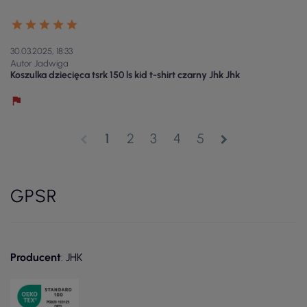
30.03.2025, 18:33
Autor Jadwiga
Koszulka dziecięca tsrk 150 ls kid t-shirt czarny Jhk Jhk
1
2
3
4
5
chevron_left
chevron_right
GPSR
Producent
: JHK