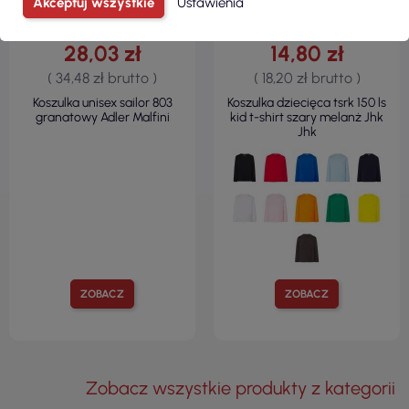
Akceptuj wszystkie
Ustawienia
28,03 zł
14,80 zł
( 34,48 zł brutto )
( 18,20 zł brutto )
Koszulka unisex sailor 803
Koszulka dziecięca tsrk 150 ls
granatowy Adler Malfini
kid t-shirt szary melanż Jhk
Jhk
ZOBACZ
ZOBACZ
Zobacz wszystkie produkty z kategorii