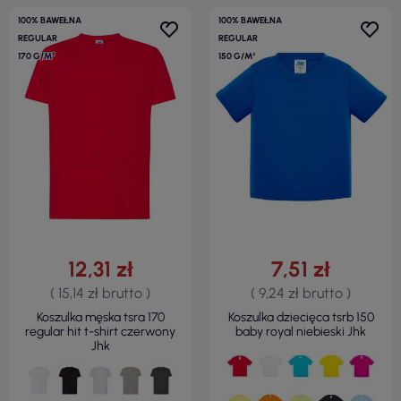
100% BAWEŁNA
100% BAWEŁNA
REGULAR
REGULAR
170 G/M²
150 G/M²
12,31 zł
7,51 zł
( 15,14 zł brutto )
( 9,24 zł brutto )
Koszulka męska tsra 170
Koszulka dziecięca tsrb 150
regular hit t-shirt czerwony
baby royal niebieski Jhk
Jhk