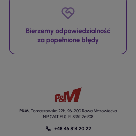
Bierzemy odpowiedzialność
za popełnione błędy
P&M
,
Tomaszowska 22h
,
96-200 Rawa Mazowiecka
NIP (VAT EU): PL8351126908
+48 46 814 20 22