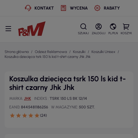
KONTAKT
WYCENA
RABATY
SZUKAJ
ZALOGUJ
PL/PLN
KOSZYK
Strona główna
Odzież Reklamowa
Koszulki
Koszulki Unisex
Koszulka dziecięca tsrk 150 ls kid t-shirt czarny Jhk Jhk
Koszulka dziecięca tsrk 150 ls kid t-
shirt czarny Jhk Jhk
MARKA
JHK
INDEKS
TSRK 150 LS BK 12/14
EAN13
8445481186256
W MAGAZYNIE
500 SZT.
(24)