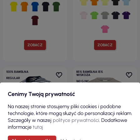
ZOBACZ
ZOBACZ
100% BAWEŁNA
85% BAWEŁNA 15%
WISKOZA
REGULAR
160 G/M²
150 G/M²
Cenimy Twoją prywatność
Na naszej stronie stosujemy pliki cookies i podobne
technologie, które mogą służyć do personalizacji reklam.
Szczegóły w naszej
polityce prywatności
. Dodatkowe
informacje
tutaj