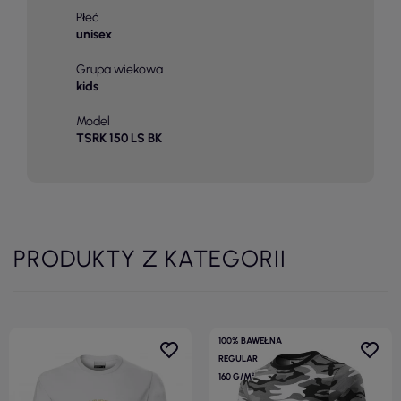
Płeć
unisex
Grupa wiekowa
kids
Model
TSRK 150 LS BK
PRODUKTY Z KATEGORII
100% BAWEŁNA
REGULAR
160 G/M²