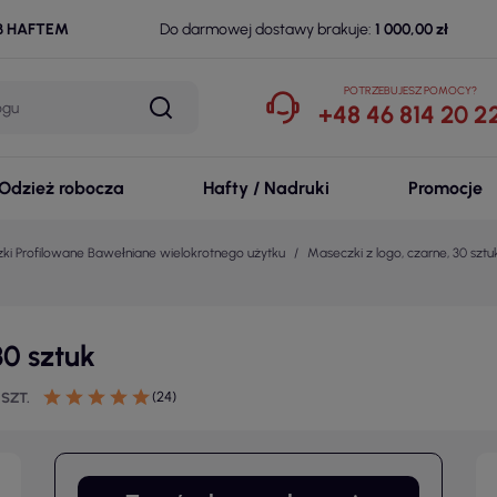
B HAFTEM
Do darmowej dostawy brakuje:
1 000,00 zł
POTRZEBUJESZ POMOCY?
+48 46 814 20 2
Odzież robocza
Hafty / Nadruki
Promocje
ki Profilowane Bawełniane wielokrotnego użytku
Maseczki z logo, czarne, 30 sztu
30 sztuk
(24)
 SZT.