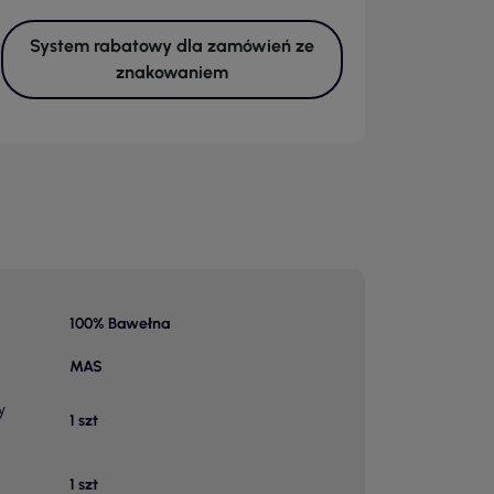
System rabatowy dla zamówień ze
znakowaniem
100% Bawełna
MAS
y
1 szt
1 szt