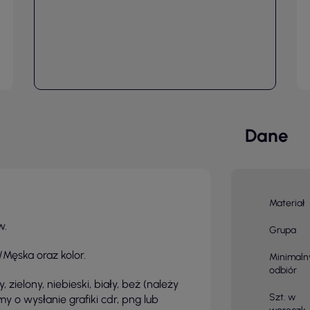
Dane
Materiał
w.
Grupa
Męska oraz kolor.
Minimaln
odbiór
 zielony, niebieski, biały, beż (należy
Szt. w
y o wysłanie grafiki cdr, png lub