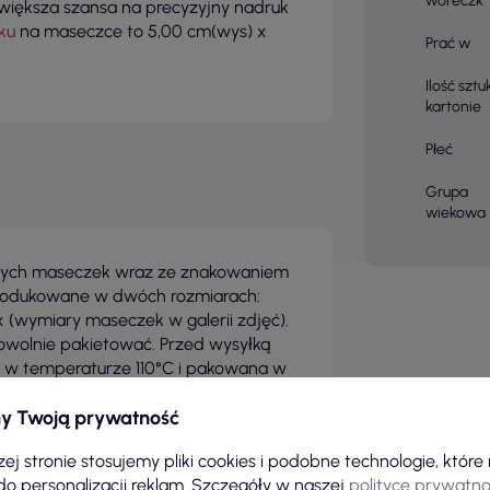
woreczk
m większa szansa na precyzyjny nadruk
ku
na maseczce to 5,00 cm(wys) x
Prać w
Ilość sztu
kartonie
Płeć
Grupa
wiekowa
nych maseczek wraz ze znakowaniem
produkowane w dwóch rozmiarach:
(wymiary maseczek w galerii zdjęć).
owolnie pakietować. Przed wysyłką
 w temperaturze 110°C i pakowana w
y Twoją prywatność
ci bawełny od uznanego producenta.
ej stronie stosujemy pliki cookies i podobne technologie, któr
tandard 100. 100% bawełna
do personalizacji reklam. Szczegóły w naszej
polityce prywatno
0 gram/ m2 x 2. Elastyczne gumki o