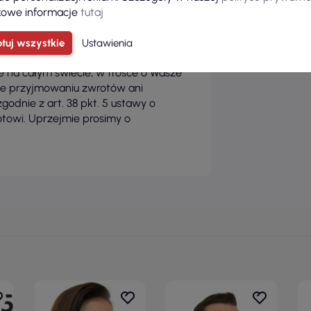
owe informacje
tutaj
kończenia zapewniają wysoką
Nie wywołuje alergii. Nadaje się do
tuj wszystkie
Ustawienia
ia w temperaturze do 60 °C.
e na całym świecie, w trosce o Wasze
ie przyjmowaniu zwrotów ani
zgodnie z art. 38 pkt. 5 ustawy o
towi. Uprzejmie prosimy o