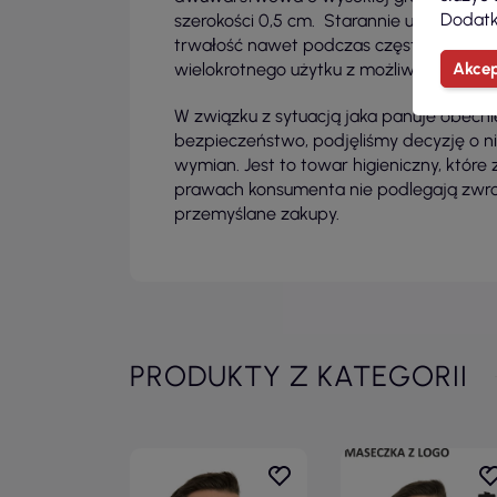
Dodatk
szerokości 0,5 cm. Starannie uszyte wy
trwałość nawet podczas częstego prania. 
Akcep
wielokrotnego użytku z możliwością pran
W związku z sytuacją jaka panuje obecni
bezpieczeństwo, podjęliśmy decyzję o n
wymian. Jest to towar higieniczny, które 
prawach konsumenta nie podlegają zwro
przemyślane zakupy.
PRODUKTY Z KATEGORII