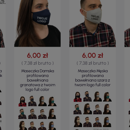
6,00 zł
6,00 zł
)
( 7,38 zł brutto )
( 7,38 zł brutto )
a
Maseczka Damska
Maseczka Męska
uk
profilowana
profilowana
bawełniana
bawełniana szara z
granatowa z twoim
twoim logo full color
logo full color