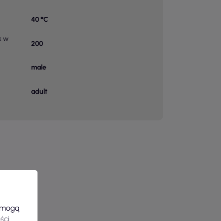
40 °C
k w
200
male
adult
e mogą
ści
.