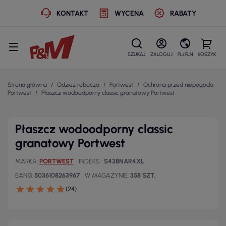
KONTAKT
WYCENA
RABATY
SZUKAJ
ZALOGUJ
PL/PLN
KOSZYK
Strona główna
Odzież robocza
Portwest
Ochrona przed niepogoda
Portwest
Płaszcz wodoodporny classic granatowy Portwest
Płaszcz wodoodporny classic
granatowy Portwest
MARKA
PORTWEST
INDEKS
S438NAR4XL
EAN13
5036108263967
W MAGAZYNIE
358 SZT.
(24)