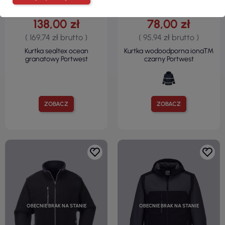
138,00 zł
78,00 zł
( 169,74 zł brutto )
( 95,94 zł brutto )
Kurtka sealtex ocean
Kurtka wodoodporna iona™
granatowy Portwest
czarny Portwest
ZOBACZ
ZOBACZ
OBECNIE BRAK NA STANIE
OBECNIE BRAK NA STANIE