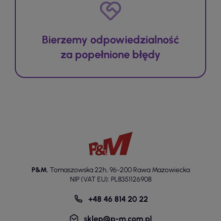
Bierzemy odpowiedzialność
za popełnione błędy
P&M
,
Tomaszowska 22h
,
96-200 Rawa Mazowiecka
NIP (VAT EU): PL8351126908
+48 46 814 20 22
sklep@p-m.com.pl