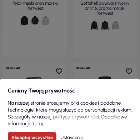
Polar męski aran morski
Softshell dwuwarstwowy
Portwest
print & promo morski
Portwest
REGULAR
REGULAR
Cenimy Twoją prywatność
Na naszej stronie stosujemy pliki cookies i podobne
technologie, które mogą służyć do personalizacji reklam.
Szczegóły w naszej
polityce prywatności
. Dodatkowe
informacje
tutaj
Akceptuj wszystkie
Ustawienia