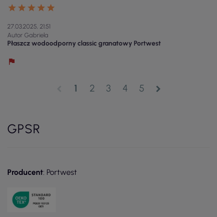
27.03.2025, 21:51
Autor Gabriela
Płaszcz wodoodporny classic granatowy Portwest
1
2
3
4
5
chevron_left
chevron_right
GPSR
Producent
: Portwest