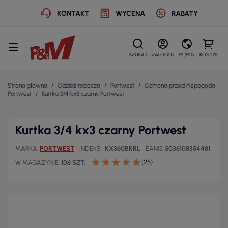
KONTAKT
WYCENA
RABATY
SZUKAJ
ZALOGUJ
PL/PLN
KOSZYK
Strona główna
Odzież robocza
Portwest
Ochrona przed niepogoda
Portwest
Kurtka 3/4 kx3 czarny Portwest
Kurtka 3/4 kx3 czarny Portwest
MARKA
PORTWEST
INDEKS
KX360BKRL
EAN13
5036108354481
(25)
W MAGAZYNIE
106 SZT.