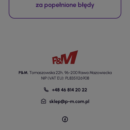
za popełnione błędy
P&M
,
Tomaszowska 22h
,
96-200 Rawa Mazowiecka
NIP (VAT EU): PL8351126908
+48 46 814 20 22
sklep@p-m.com.pl