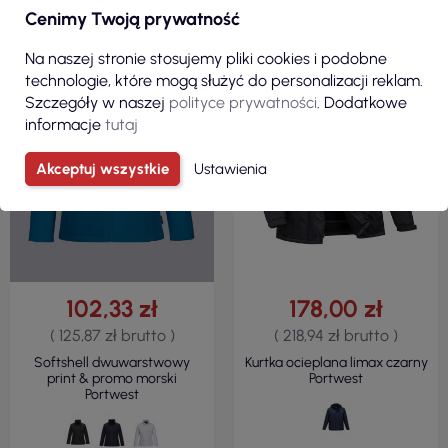
Cenimy Twoją prywatność
REGULAR
Na naszej stronie stosujemy pliki cookies i podobne
technologie, które mogą służyć do personalizacji reklam.
Szczegóły w naszej
polityce prywatności
. Dodatkowe
informacje
tutaj
OBECNIE BRAK NA STANIE
Akceptuj wszystkie
Ustawienia
102,33 zł
178,00 zł
( 125,87 zł brutto )
( 218,94 zł brutto )
Softshell dwuwarstwowy
Kurtka ocieplana limax czarny
print & promo morski
Portwest
Portwest