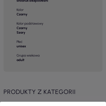
sitodruk bezpośredni
Kolor
Czarny
Kolor podstawowy
Czarny
Szary
Płeć
unisex
Grupa wiekowa
adult
PRODUKTY Z KATEGORII