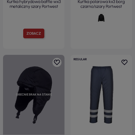
Kurtka hybrydowa baffle wx3
Kurtka polarowa kx3 borg
metaliczny szary Portwest
czarno/szary Portwest
ZOBACZ
REGULAR
OBECNIE BRAK NA STANIE