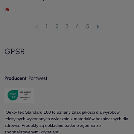
1
2
3
4
5
chevron_left
chevron_right
GPSR
Producent
: Portwest
Oeko-Tex Standard 100 to uznany znak jakości dla wyrobów
tekstylnych wykonanych wyłącznie z materiałów bezpiecznych dla
zdrowia. Produkty są dokładnie badane zgodnie ze
znormalizowanymi kryteriami.