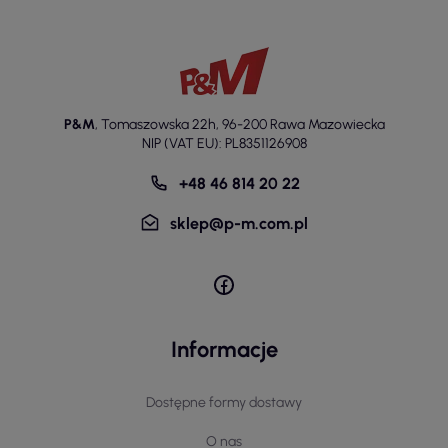
P&M
,
Tomaszowska 22h
,
96-200 Rawa Mazowiecka
NIP (VAT EU): PL8351126908
+48 46 814 20 22
sklep@p-m.com.pl
Informacje
Dostępne formy dostawy
O nas