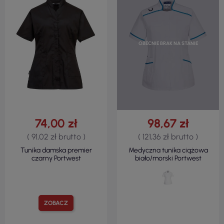
OBECNIE BRAK NA STANIE
74,00 zł
98,67 zł
( 91,02 zł brutto )
( 121,36 zł brutto )
Tunika damska premier
Medyczna tunika ciążowa
czarny Portwest
biało/morski Portwest
ZOBACZ