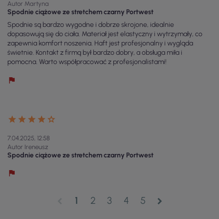
Autor Martyna
Spodnie ciążowe ze stretchem czarny Portwest
Spodnie są bardzo wygodne i dobrze skrojone, idealnie
dopasowują się do ciała. Materiał jest elastyczny i wytrzymały, co
zapewnia komfort noszenia. Haft jest profesjonalny i wygląda
świetnie. Kontakt z firmą był bardzo dobry, a obsługa miła i
pomocna. Warto współpracować z profesjonalistami!
7.04.2025, 12:58
Autor Ireneusz
Spodnie ciążowe ze stretchem czarny Portwest
1
2
3
4
5
chevron_left
chevron_right