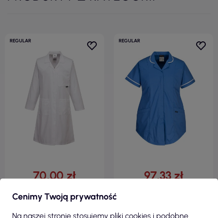
REGULAR
REGULAR
70,00 zł
97,33 zł
( 86,10 zł brutto )
( 119,72 zł brutto )
Cenimy Twoją prywatność
Fartuch damski standard biały
Tunika ciążowa ze stretchem
Portwest
niebieski hamilton Portwest
Na naszej stronie stosujemy pliki cookies i podobne