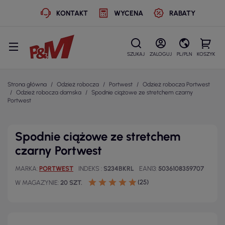
KONTAKT
WYCENA
RABATY
SZUKAJ
ZALOGUJ
PL/PLN
KOSZYK
Strona główna
Odzież robocza
Portwest
Odzież robocza Portwest
Odzież robocza damska
Spodnie ciążowe ze stretchem czarny
Portwest
Spodnie ciążowe ze stretchem
czarny Portwest
MARKA
PORTWEST
INDEKS
S234BKRL
EAN13
5036108359707
(25)
W MAGAZYNIE
20 SZT.