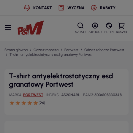
KONTAKT
WYCENA
RABATY
SZUKAJ
ZALOGUJ
PL/PLN
KOSZYK
Strona główna
Odzież robocza
Portwest
Odzież robocza Portwest
T-shirt antyelektrostatyczny esd granatowy Portwest
T-shirt antyelektrostatyczny esd
granatowy Portwest
MARKA
PORTWEST
INDEKS
AS20NARL
EAN13
5036108330348
(24)