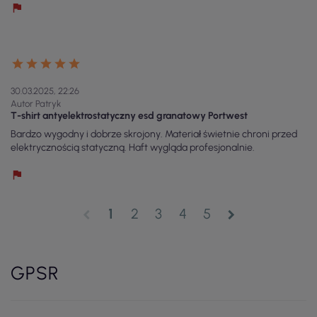
30.03.2025, 22:26
Autor Patryk
T-shirt antyelektrostatyczny esd granatowy Portwest
Bardzo wygodny i dobrze skrojony. Materiał świetnie chroni przed
elektrycznością statyczną. Haft wygląda profesjonalnie.
1
2
3
4
5
chevron_left
chevron_right
GPSR