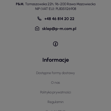
P&M
,
Tomaszowska 22h
,
96-200 Rawa Mazowiecka
NIP (VAT EU): PL8351126908
+48 46 814 20 22
sklep@p-m.com.pl
Informacje
Dostępne formy dostawy
O nas
Polityka prywatności
Regulamin