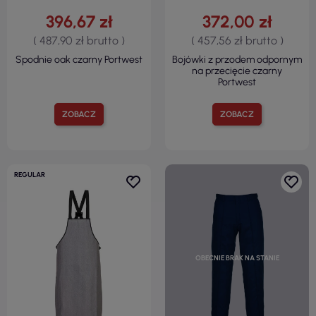
396,67 zł
372,00 zł
( 487,90 zł brutto )
( 457,56 zł brutto )
Spodnie oak czarny Portwest
Bojówki z przodem odpornym
na przecięcie czarny
Portwest
ZOBACZ
ZOBACZ
REGULAR
OBECNIE BRAK NA STANIE