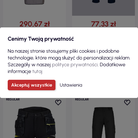
290,67 zł
77,33 zł
( 357,52 zł brutto )
( 95,12 zł brutto )
Cenimy Twoją prywatność
Fartuch antyprzecięciowy
Spodnie mayo granatowy
szary Portwest
Portwest
Na naszej stronie stosujemy pliki cookies i podobne
technologie, które mogą służyć do personalizacji reklam.
Szczegóły w naszej
polityce prywatności
. Dodatkowe
informacje
tutaj
ZOBACZ
Akceptuj wszystkie
Ustawienia
REGULAR
REGULAR