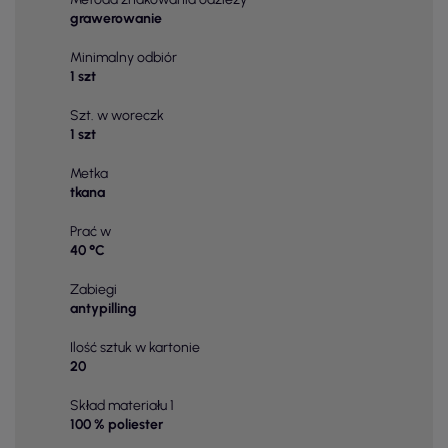
grawerowanie
Minimalny odbiór
1 szt
Szt. w woreczk
1 szt
Metka
tkana
Prać w
40 °C
Zabiegi
antypilling
Ilość sztuk w kartonie
20
Skład materiału 1
100 % poliester