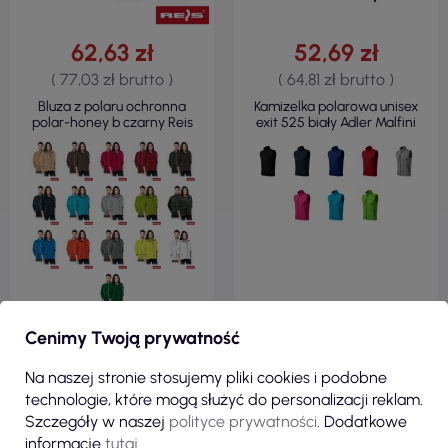
62,63 zł
52,69 zł
( 77,03 zł brutto )
( 64,81 zł brutto )
Bluza z polaru ochronna
Kamizelka polarowa unisex
polar-honey b czarny Reis
exit 525 biały Adler Malfini
Cenimy Twoją prywatność
ZOBACZ
ZOBACZ
Na naszej stronie stosujemy pliki cookies i podobne
technologie, które mogą służyć do personalizacji reklam.
Szczegóły w naszej
polityce prywatności
. Dodatkowe
POLAR 100 %
POLAR 100 %
POLIESTER
POLIESTER
informacje
tutaj