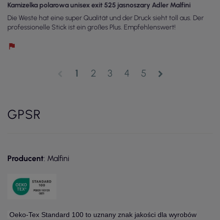
Kamizelka polarowa unisex exit 525 jasnoszary Adler Malfini
Die Weste hat eine super Qualität und der Druck sieht toll aus. Der
professionelle Stick ist ein großes Plus. Empfehlenswert!
1
2
3
4
5
chevron_left
chevron_right
GPSR
Producent
: Malfini
Oeko-Tex Standard 100 to uznany znak jakości dla wyrobów