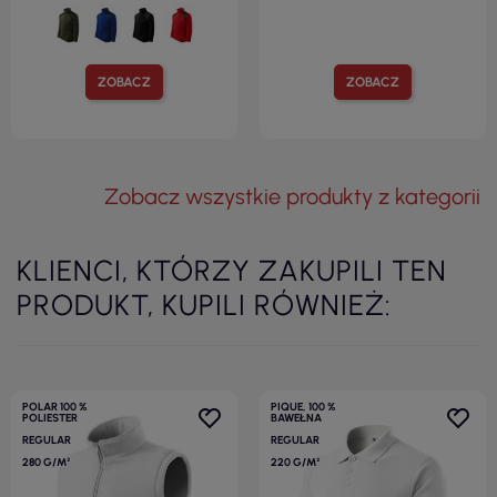
ZOBACZ
ZOBACZ
Zobacz wszystkie produkty z kategorii
KLIENCI, KTÓRZY ZAKUPILI TEN
PRODUKT, KUPILI RÓWNIEŻ:
POLAR 100 %
PIQUE, 100 %
POLIESTER
BAWEŁNA
REGULAR
REGULAR
280 G/M²
220 G/M²