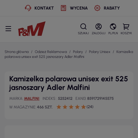
KONTAKT
WYCENA
RABATY
SZUKAJ
ZALOGUJ
PL/PLN
KOSZYK
Strona główna
Odzież Reklamowa
Polary
Polary Unisex
Kamizelka
polarowa unisex exit 525 jasnoszary Adler Malfini
Kamizelka polarowa unisex exit 525
jasnoszary Adler Malfini
MARKA
MALFINI
INDEKS
5252412
EAN13
8591729145575
(24)
W MAGAZYNIE
466 SZT.