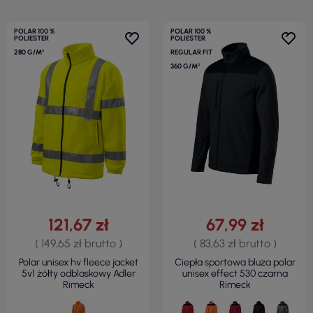
POLAR 100 %
POLAR 100 %
POLIESTER
POLIESTER
280 G/M²
REGULAR FIT
360 G/M²
121,67 zł
67,99 zł
( 149,65 zł brutto )
( 83,63 zł brutto )
Polar unisex hv fleece jacket
Ciepła sportowa bluza polar
5v1 żółty odblaskowy Adler
unisex effect 530 czarna
Rimeck
Rimeck