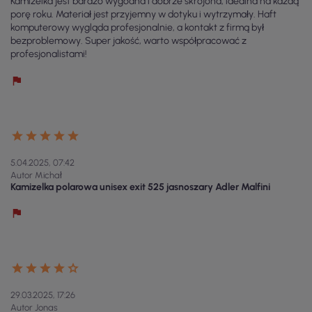
Kamizelka jest bardzo wygodna i dobrze skrojona, idealna na każdą
porę roku. Materiał jest przyjemny w dotyku i wytrzymały. Haft
komputerowy wygląda profesjonalnie, a kontakt z firmą był
bezproblemowy. Super jakość, warto współpracować z
profesjonalistami!
5.04.2025, 07:42
Autor Michał
Kamizelka polarowa unisex exit 525 jasnoszary Adler Malfini
29.03.2025, 17:26
Autor Jonas