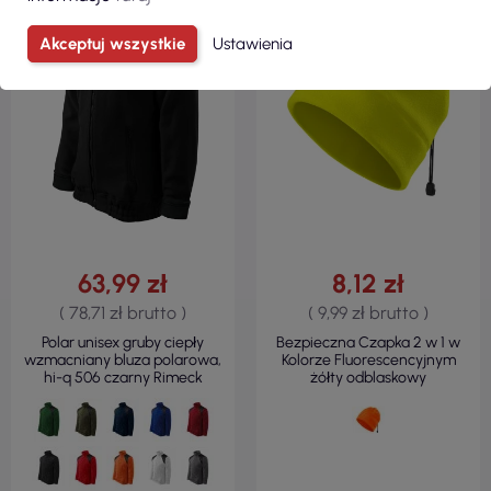
REGULAR
240 G/M²
360 G/M²
Akceptuj wszystkie
Ustawienia
63,99 zł
8,12 zł
( 78,71 zł brutto )
( 9,99 zł brutto )
Polar unisex gruby ciepły
Bezpieczna Czapka 2 w 1 w
wzmacniany bluza polarowa,
Kolorze Fluorescencyjnym
hi-q 506 czarny Rimeck
żółty odblaskowy