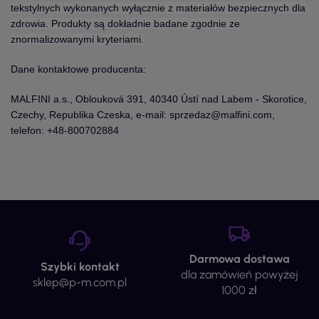
tekstylnych wykonanych wyłącznie z materiałów bezpiecznych dla
zdrowia. Produkty są dokładnie badane zgodnie ze
znormalizowanymi kryteriami.
Dane kontaktowe producenta:
MALFINI a.s., Oblouková 391, 40340 Ústí nad Labem - Skorotice,
Czechy, Republika Czeska, e-mail: sprzedaz@malfini.com,
telefon: +48-800702884
Darmowa dostawa
Szybki kontakt
dla zamówień powyżej
sklep@p-m.com.pl
1000 zł