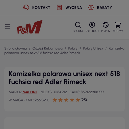
KONTAKT
WYCENA
RABATY
SZUKAJ
ZALOGUJ
PL/PLN
KOSZYK
Strona główna
Odzież Reklamowa
Polary
Polary Unisex
Kamizelka
polarowa unisex next 518 fuchsia red Adler Rimeck
Kamizelka polarowa unisex next 518
fuchsia red Adler Rimeck
MARKA
MALFINI
INDEKS
5184912
EAN13
8591729118777
(25)
W MAGAZYNIE
266 SZT.