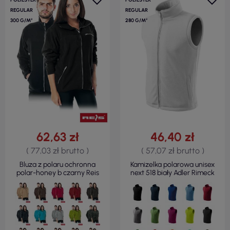
REGULAR
REGULAR
300 G/M²
280 G/M²
62,63 zł
46,40 zł
( 77,03 zł brutto )
( 57,07 zł brutto )
Bluza z polaru ochronna
Kamizelka polarowa unisex
polar-honey b czarny Reis
next 518 biały Adler Rimeck