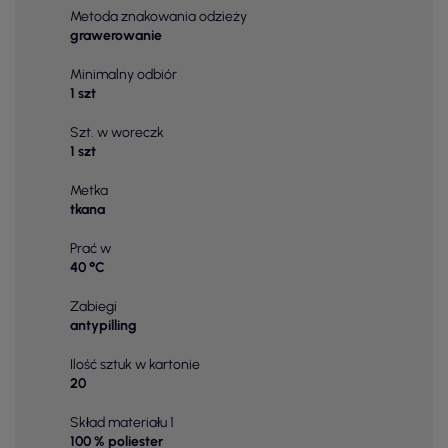
Metoda znakowania odzieży
grawerowanie
Minimalny odbiór
1 szt
Szt. w woreczk
1 szt
Metka
tkana
Prać w
40 °C
Zabiegi
antypilling
Ilość sztuk w kartonie
20
Skład materiału 1
100 % poliester