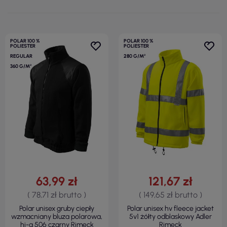
POLAR 100 %
POLAR 100 %
POLIESTER
POLIESTER
REGULAR
280 G/M²
360 G/M²
63,99 zł
121,67 zł
( 78,71 zł brutto )
( 149,65 zł brutto )
Polar unisex gruby ciepły
Polar unisex hv fleece jacket
wzmacniany bluza polarowa,
5v1 żółty odblaskowy Adler
hi-q 506 czarny Rimeck
Rimeck