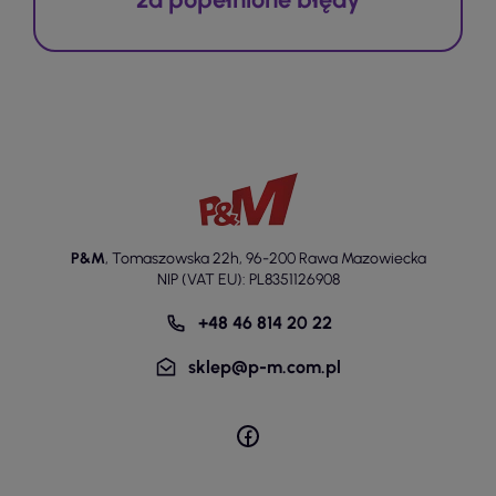
P&M
,
Tomaszowska 22h
,
96-200 Rawa Mazowiecka
NIP (VAT EU): PL8351126908
+48 46 814 20 22
sklep@p-m.com.pl