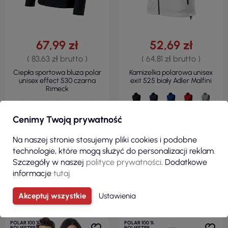
67,99 zł
52,69 zł
( 83,63 zł brutto )
( 64,81 zł brutto )
Ciepła sportowa bluza polar
Kamizelka polarowa unisex
unisex effect 530 czarna
exit 525 biały Adler Malfini
Rimeck
Cenimy Twoją prywatność
Na naszej stronie stosujemy pliki cookies i podobne
technologie, które mogą służyć do personalizacji reklam.
Szczegóły w naszej
polityce prywatności
. Dodatkowe
informacje
tutaj
ZOBACZ
ZOBACZ
Akceptuj wszystkie
Ustawienia
POLAR 100 %
POLAR 100 %
POLIESTER
POLIESTER