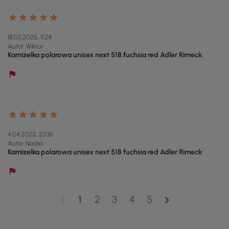
18.05.2025, 11:24
Autor Wiktor
Kamizelka polarowa unisex next 518 fuchsia red Adler Rimeck
4.04.2025, 23:36
Autor Nadia
Kamizelka polarowa unisex next 518 fuchsia red Adler Rimeck
1
2
3
4
5
chevron_left
chevron_right