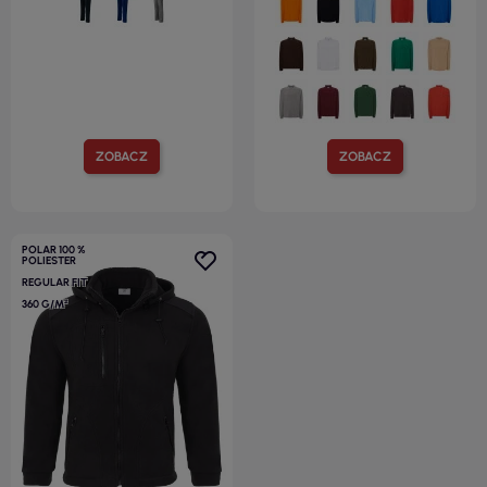
ZOBACZ
ZOBACZ
POLAR 100 %
POLIESTER
REGULAR FIT
360 G/M²