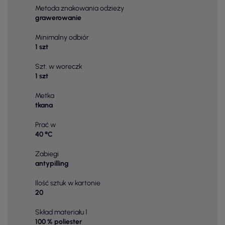
Metoda znakowania odzieży
grawerowanie
Minimalny odbiór
1 szt
Szt. w woreczk
1 szt
Metka
tkana
Prać w
40 °C
Zabiegi
antypilling
Ilość sztuk w kartonie
20
Skład materiału 1
100 % poliester