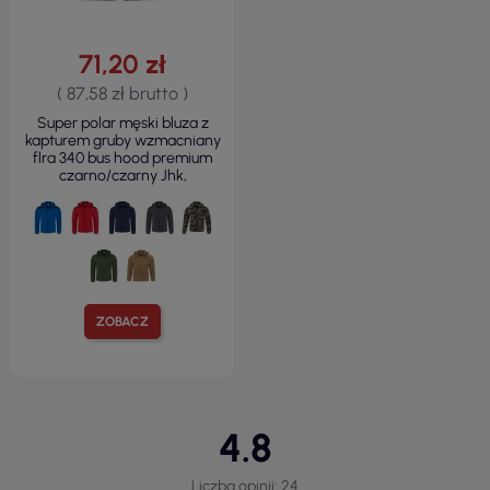
71,20 zł
( 87,58 zł brutto )
Super polar męski bluza z
kapturem gruby wzmacniany
flra 340 bus hood premium
czarno/czarny Jhk,
ZOBACZ
4.8
Liczba opinii: 24