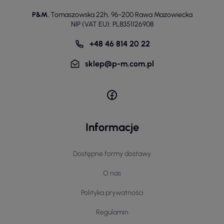
P&M
,
Tomaszowska 22h
,
96-200 Rawa Mazowiecka
NIP (VAT EU): PL8351126908
+48 46 814 20 22
sklep@p-m.com.pl
Informacje
Dostępne formy dostawy
O nas
Polityka prywatności
Regulamin