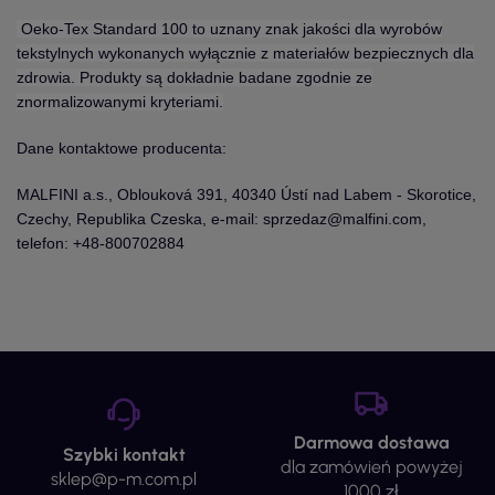
Oeko-Tex Standard 100 to uznany znak jakości dla wyrobów
tekstylnych wykonanych wyłącznie z materiałów bezpiecznych dla
zdrowia. Produkty są dokładnie badane zgodnie ze
znormalizowanymi kryteriami.
Dane kontaktowe producenta:
MALFINI a.s., Oblouková 391, 40340 Ústí nad Labem - Skorotice,
Czechy, Republika Czeska, e-mail: sprzedaz@malfini.com,
telefon: +48-800702884
Darmowa dostawa
Szybki kontakt
dla zamówień powyżej
sklep@p-m.com.pl
1000 zł