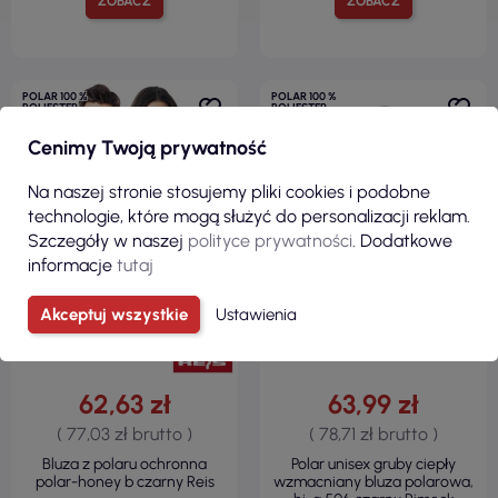
ZOBACZ
ZOBACZ
POLAR 100 %
POLAR 100 %
POLIESTER
POLIESTER
REGULAR
REGULAR
Cenimy Twoją prywatność
300 G/M²
360 G/M²
Na naszej stronie stosujemy pliki cookies i podobne
technologie, które mogą służyć do personalizacji reklam.
Szczegóły w naszej
polityce prywatności
. Dodatkowe
informacje
tutaj
Akceptuj wszystkie
Ustawienia
62,63 zł
63,99 zł
( 77,03 zł brutto )
( 78,71 zł brutto )
Bluza z polaru ochronna
Polar unisex gruby ciepły
polar-honey b czarny Reis
wzmacniany bluza polarowa,