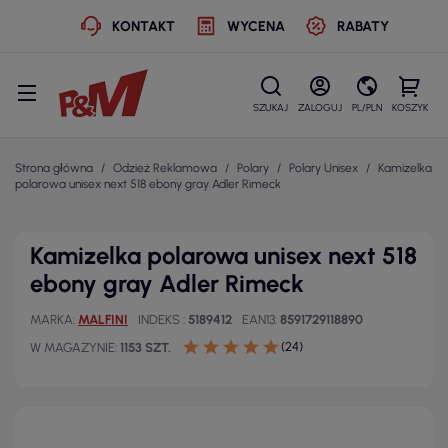
KONTAKT
WYCENA
RABATY
SZUKAJ
ZALOGUJ
PL/PLN
KOSZYK
Strona główna
Odzież Reklamowa
Polary
Polary Unisex
Kamizelka
polarowa unisex next 518 ebony gray Adler Rimeck
Kamizelka polarowa unisex next 518
ebony gray Adler Rimeck
MARKA
MALFINI
INDEKS
5189412
EAN13
8591729118890
(24)
W MAGAZYNIE
1153 SZT.