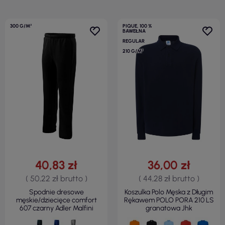
300 G/M²
PIQUE, 100 %
BAWEŁNA
REGULAR
210 G/M²
40,83 zł
36,00 zł
( 50,22 zł brutto )
( 44,28 zł brutto )
Spodnie dresowe
Koszulka Polo Męska z Długim
męskie/dziecięce comfort
Rękawem POLO PORA 210 LS
607 czarny Adler Malfini
granatowa Jhk