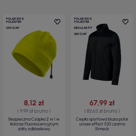
POLAR 100 %
POLAR 100 %
POLIESTER
POLIESTER
240 G/M²
REGULAR FIT
360 G/M²
8,12 zł
67,99 zł
( 9,99 zł brutto )
( 83,63 zł brutto )
Bezpieczna Czapka 2 w 1 w
Ciepła sportowa bluza polar
Kolorze Fluorescencyjnym
unisex effect 530 czarna
żółty odblaskowy
Rimeck