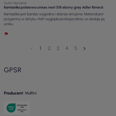
Autor Marzena
Kamizelka polarowa unisex next 518 ebony gray Adler Rimeck
Kamizelka jest bardzo wygodna i dobrze skrojona. Materiał jest
przyjemny w dotyku. Haft wygląda profesjonalnie, co dodaje jej
uroku.
1
2
3
4
5
chevron_left
chevron_right
GPSR
Producent
: Malfini