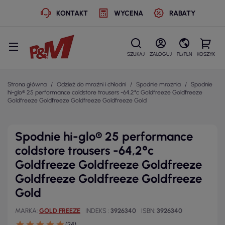
KONTAKT
WYCENA
RABATY
SZUKAJ
ZALOGUJ
PL/PLN
KOSZYK
Strona główna
Odzież do mroźni i chłodni
Spodnie mroźnia
Spodnie
hi-glo® 25 performance coldstore trousers -64,2°c Goldfreeze Goldfreeze
Goldfreeze Goldfreeze Goldfreeze Goldfreeze Gold
Spodnie hi-glo® 25 performance
coldstore trousers -64,2°c
Goldfreeze Goldfreeze Goldfreeze
Goldfreeze Goldfreeze Goldfreeze
Gold
MARKA
GOLD FREEZE
INDEKS
3926340
ISBN
3926340
(24)