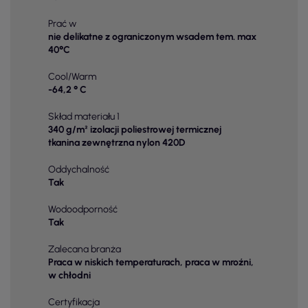
Prać w
nie delikatne z ograniczonym wsadem tem. max
40°C
Cool/Warm
-64,2 ° C
Skład materiału 1
340 g/m² izolacji poliestrowej termicznej
tkanina zewnętrzna nylon 420D
Oddychalność
Tak
Wodoodporność
Tak
Zalecana branża
Praca w niskich temperaturach, praca w mroźni,
w chłodni
Certyfikacja