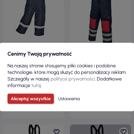
468,00 zł
582,20 zł
Cenimy Twoją prywatność
( 575,64 zł brutto )
( 716,11 zł brutto )
Na naszej stronie stosujemy pliki cookies i podobne
Spodnie ogrodniczki
Spodnie ogrodniczki do
technologie, które mogą służyć do personalizacji reklam.
COLDSTORE CS-11idealne do
mroźni i chłodni hi-glo 25
Szczegóły w naszej
polityce prywatności
. Dodatkowe
pracy w mroźniach lub
coldstore salopette do -64,2 °
chłodniach. Ochrona do -40
c Goldfreeze
informacje
tutaj
st.C
Akceptuj wszystkie
Ustawienia
ZOBACZ
ZOBACZ