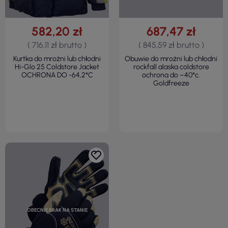
582,20 zł
687,47 zł
( 716,11 zł brutto )
( 845,59 zł brutto )
Kurtka do mroźni lub chłodni
Obuwie do mroźni lub chłodni
Hi-Glo 25 Coldstore Jacket
rockfall alaska coldstore
OCHRONA DO -64,2°C
ochrona do –40°c.
Goldfreeze
OBECNIE BRAK NA STANIE