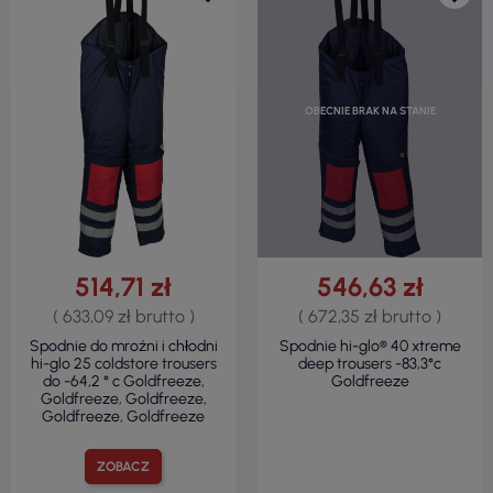
OBECNIE BRAK NA STANIE
514,71 zł
546,63 zł
( 633,09 zł brutto )
( 672,35 zł brutto )
Spodnie do mroźni i chłodni
Spodnie hi-glo® 40 xtreme
hi-glo 25 coldstore trousers
deep trousers -83,3°c
do -64,2 ° c Goldfreeze,
Goldfreeze
Goldfreeze, Goldfreeze,
Goldfreeze, Goldfreeze
ZOBACZ