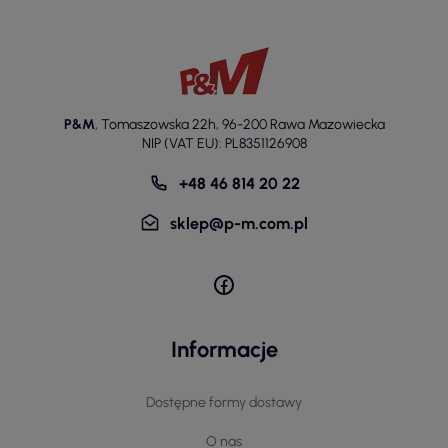
P&M
,
Tomaszowska 22h
,
96-200 Rawa Mazowiecka
NIP (VAT EU): PL8351126908
+48 46 814 20 22
sklep@p-m.com.pl
Informacje
Dostępne formy dostawy
O nas